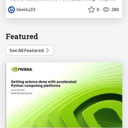
himitu23
0
280
Featured
See All Featured