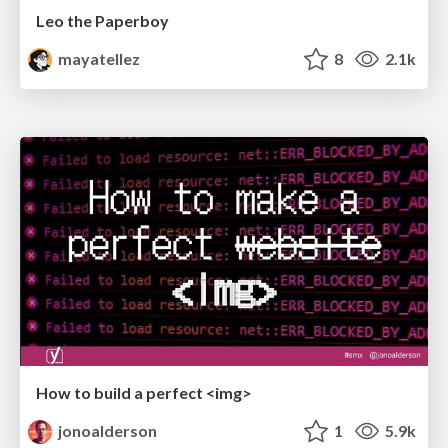
Leo the Paperboy
mayatellez
8
2.1k
How to build a perfect <img>
jonoalderson
1
5.9k