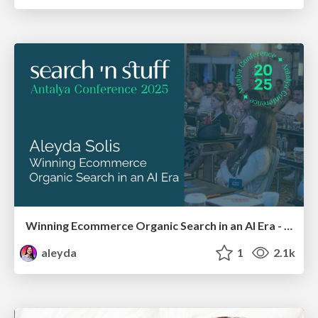
Winning Ecommerce Organic Search in an AI Era - #searchnstuff2025
aleyda
1
2.1k