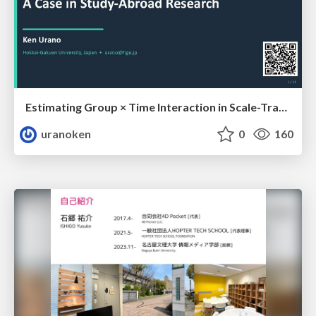
Estimating Group × Time Interaction in Scale-Transformed CEFR-J Self-Assessment Scores: A Case in Study-Abroad Research
uranoken
0
160