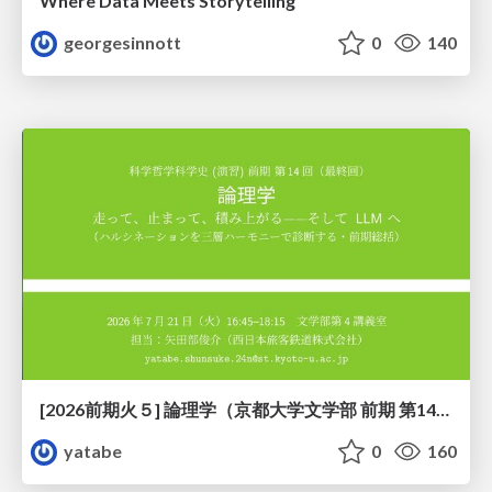
Where Data Meets Storytelling
georgesinnott
0
140
[2026前期火５] 論理学（京都大学文学部 前期 第14回）「計算は、証明ではない——ハルシネーションを三層ハーモニーで診る」
yatabe
0
160