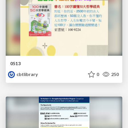
0513
cbtlibrary
0
250