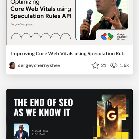
Improving Core Web Vitals using Speculation Rules API
sergeychernyshev
21
1.6k