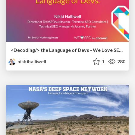
<Decoding/> the Language of Devs - We Love SEO 2024
nikkihalliwell
1
280