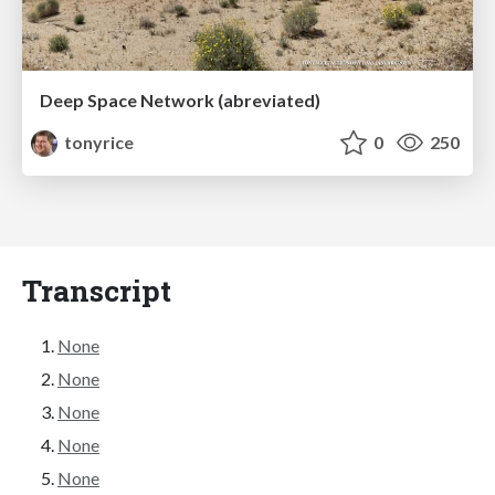
Deep Space Network (abreviated)
tonyrice
0
250
Transcript
None
None
None
None
None