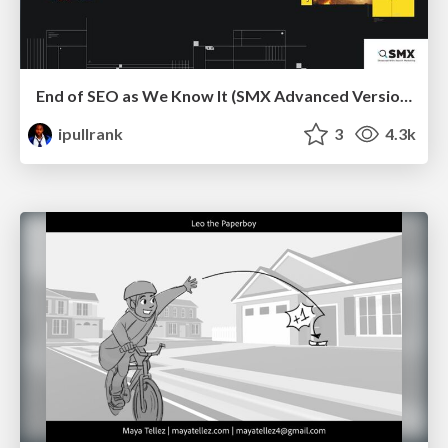
End of SEO as We Know It (SMX Advanced Version)
ipullrank
3
4.3k