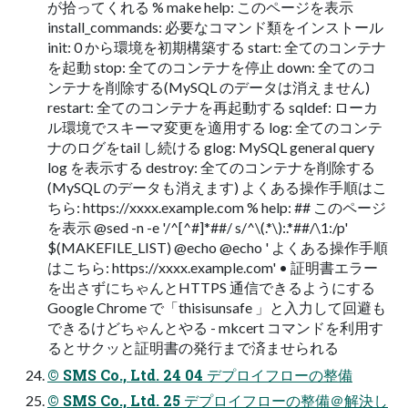
が拾ってくれる % make help: このページを表示
install_commands: 必要なコマンド類をインストール
init: 0 から環境を初期構築する start: 全てのコンテナ
を起動 stop: 全てのコンテナを停止 down: 全てのコ
ンテナを削除する(MySQL のデータは消えません)
restart: 全てのコンテナを再起動する sqldef: ローカ
ル環境でスキーマ変更を適用する log: 全てのコンテ
ナのログをtail し続ける glog: MySQL general query
log を表示する destroy: 全てのコンテナを削除する
(MySQL のデータも消えます) よくある操作手順はこ
ちら: https://xxxx.example.com % help: ## このページ
を表示 @sed -n -e '/^[^#]*##/ s/^\(.*\):.*##/\1:/p'
$(MAKEFILE_LIST) @echo @echo ' よくある操作手順
はこちら: https://xxxx.example.com' • 証明書エラー
を出さずにちゃんとHTTPS 通信できるようにする
Google Chrome で「thisisunsafe 」と入力して回避も
できるけどちゃんとやる - mkcert コマンドを利用す
るとサクッと証明書の発行まで済ませられる
© SMS Co., Ltd. 24 04 デプロイフローの整備
© SMS Co., Ltd. 25 デプロイフローの整備＠解決し