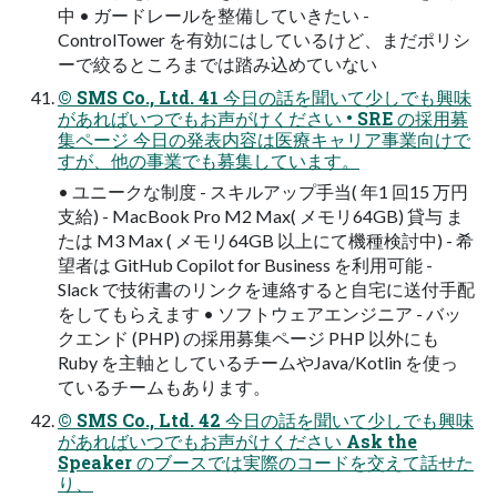
中 • ガードレールを整備していきたい -
ControlTower を有効にはしているけど、まだポリシ
ーで絞るところまでは踏み込めていない
© SMS Co., Ltd. 41 今日の話を聞いて少しでも興味
があればいつでもお声がけください • SRE の採用募
集ページ 今日の発表内容は医療キャリア事業向けで
すが、他の事業でも募集しています。
• ユニークな制度 - スキルアップ手当( 年1 回15 万円
支給) - MacBook Pro M2 Max( メモリ64GB) 貸与 ま
たは M3 Max ( メモリ64GB 以上にて機種検討中) - 希
望者は GitHub Copilot for Business を利用可能 -
Slack で技術書のリンクを連絡すると自宅に送付手配
をしてもらえます • ソフトウェアエンジニア - バッ
クエンド (PHP) の採用募集ページ PHP 以外にも
Ruby を主軸としているチームやJava/Kotlin を使っ
ているチームもあります。
© SMS Co., Ltd. 42 今日の話を聞いて少しでも興味
があればいつでもお声がけください Ask the
Speaker のブースでは実際のコードを交えて話せた
り、