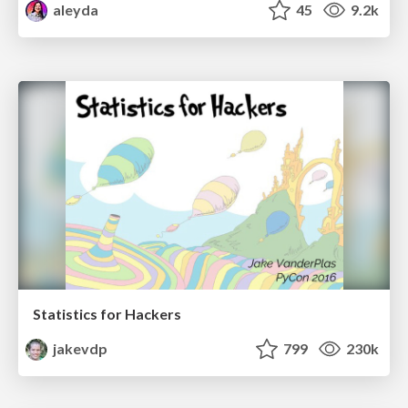
aleyda
45
9.2k
Statistics for Hackers
jakevdp
799
230k