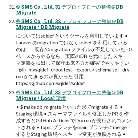
© SMS Co., Ltd. 31 デプロイフローの整備＠DB
Migrate
© SMS Co., Ltd. 32 デプロイフローの整備＠DB
Migrate • DB Migrate
についてはsqldef というツールを利用しています •
Laravel のmigration ではなくsqldef を利用している
のは、 - 既存のmigration ファイルが不足していた - 0
ベースからやるなら、実際のDB を元にしたスキー
マ定義を抽出して保守出来る方が確実でやりやすい
- 例）mysqldef -uroot test --export > schema.sql - dry
run ができるのが良かった 引用：
https://github.com/sqldef/sqldef
© SMS Co., Ltd. 33 デプロイフローの整備＠DB
Migrate • Local 環境
• $ make db_migrate といった形でmigrate する •
Staging 環境 • スキーマファイルを修正したPR を作
成するとGitHub Actions でDry run が実行されコメン
トされる • topic ブランチをmain ブランチにmerge
するとStaging 環境へスキーマ変更が反映される •