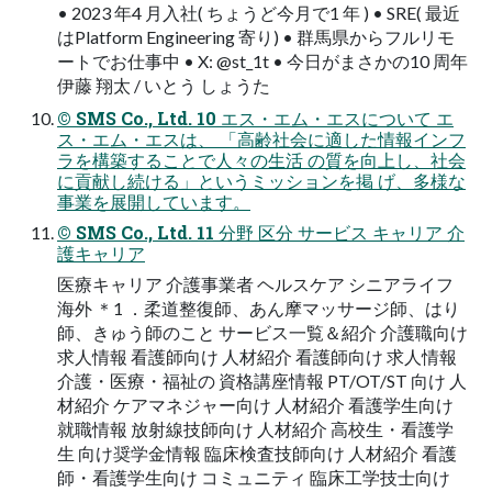
• 2023 年4 月入社( ちょうど今月で1 年 ) • SRE( 最近
はPlatform Engineering 寄り) • 群馬県からフルリモ
ートでお仕事中 • X: @st_1t • 今日がまさかの10 周年
伊藤 翔太 / いとう しょうた
© SMS Co., Ltd. 10 エス・エム・エスについて エ
ス・エム・エスは、 「高齢社会に適した情報インフ
ラを構築することで人々の生活 の質を向上し、社会
に貢献し続ける」というミッションを掲 げ、多様な
事業を展開しています。
© SMS Co., Ltd. 11 分野 区分 サービス キャリア 介
護キャリア
医療キャリア 介護事業者 ヘルスケア シニアライフ
海外 ＊1 ．柔道整復師、あん摩マッサージ師、はり
師、きゅう師のこと サービス一覧＆紹介 介護職向け
求人情報 看護師向け 人材紹介 看護師向け 求人情報
介護・医療・福祉の 資格講座情報 PT/OT/ST 向け 人
材紹介 ケアマネジャー向け 人材紹介 看護学生向け
就職情報 放射線技師向け 人材紹介 高校生・看護学
生 向け奨学金情報 臨床検査技師向け 人材紹介 看護
師・看護学生向け コミュニティ 臨床工学技士向け