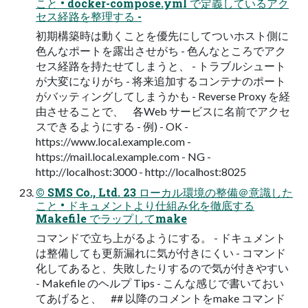
こと • docker-compose.yml で定義しているアク
セス経路を整理する -
初期構築時は動くことを優先にしてついホスト側に
色んなポートを露出させがち - 色んなところでアク
セス経路を持たせてしまうと、 - トラブルシュート
が大変になりがち - 将来追加するコンテナのポート
がバッティングしてしまうかも - Reverse Proxy を経
由させることで、 各Web サービスに名前でアクセ
スできるようにする - 例) - OK -
https://www.local.example.com -
https://mail.local.example.com - NG -
http://localhost:3000 - http://localhost:8025
© SMS Co., Ltd. 23 ローカル環境の整備＠意識した
こと • ドキュメントより仕組み化を徹底する
Makefile でラップしてmake
コマンドで立ち上がるようにする。 - ドキュメント
は整備しても更新漏れに気が付きにくい - コマンド
化してあると、失敗したりするので気が付きやすい
- Makefile のヘルプ Tips - こんな感じで書いておい
てあげると、 ## 以降のコメントをmake コマンド