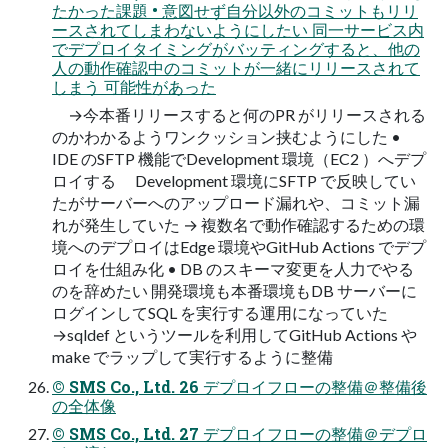
たかった課題 • 意図せず自分以外のコミットもリリ
ースされてしまわないようにしたい 同一サービス内
でデプロイタイミングがバッティングすると、他の
人の動作確認中のコミットが一緒にリリースされて
しまう 可能性があった
→今本番リリースすると何のPR がリリースされる
のかわかるようワンクッション挟むようにした •
IDE のSFTP 機能でDevelopment 環境（EC2 ）へデプ
ロイする Development 環境にSFTP で反映してい
たがサーバーへのアップロード漏れや、コミット漏
れが発生していた → 複数名で動作確認するための環
境へのデプロイはEdge 環境やGitHub Actions でデプ
ロイを仕組み化 • DB のスキーマ変更を人力でやる
のを辞めたい 開発環境も本番環境もDB サーバーに
ログインしてSQL を実行する運用になっていた
→sqldef というツールを利用してGitHub Actions や
make でラップして実行するように整備
© SMS Co., Ltd. 26 デプロイフローの整備＠整備後
の全体像
© SMS Co., Ltd. 27 デプロイフローの整備＠デプロ