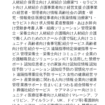
人材紹介 保育士向け 人材紹介 治療家*1 ・セラピス
ト向け 人材紹介 介護事業者向け 経営支援 介護事業
の 経営者・管理者向け情報 高齢社会の 調査・研
究・情報発信 医療従事者向け医薬情報 治療家*1 ・
セラピスト向け 求人情報 柔道整復師・あはき師 向
け受験参考書 人事・組織ソリューション 管理栄養
士・栄養士向け 人材紹介 介護職向け人材紹介 介護
で働く人の ためのスクール 介護で悩む人向け コミ
ュニティ 高齢者向け食事宅配 紹介サービス 高齢者
向け住宅 紹介サービス 遠隔指導特定保健指導 サー
ビス 管理栄養士・栄養士向け コミュニティ 企業の
介護離職 防止ソリューション ICT を活用した 禁煙サ
ポート 認知症患者とその家族 向け認知症情報 認知
症予防 ソリューション 認知症予防の 習慣化サポー
ト 遠隔指導重症化予防 サービス 女性の健康経営 サ
ポート 産業保健に 関わる人向け情報 企業向け健康
管理 業務サポート 住まいにまつわる 総合情報サイ
ト 葬儀社紹介サービス ケアマネジャー 向けコミ
ュニティ 医療従事者向け人材紹介 ( マレーシア、フ
ィリピン、アイルランド、UK 、ドイツ等) 看護師向