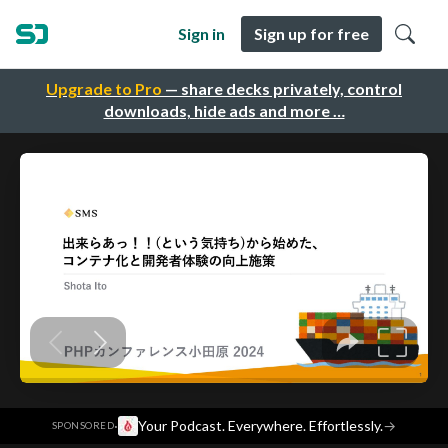
Sign in
Sign up for free
Upgrade to Pro
— share decks privately, control
downloads, hide ads and more …
·
Your Podcast. Everywhere. Effortlessly.
→
SPONSORED