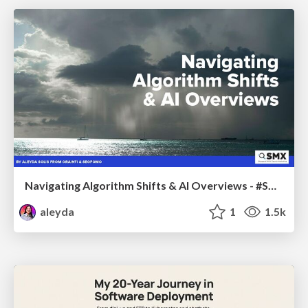
Navigating Algorithm Shifts & AI Overviews - #SMXNext
aleyda
1
1.5k