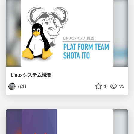
Linuxシステム概要
st1t
1
95