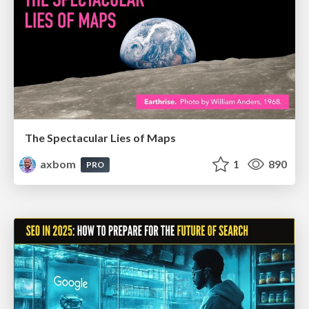
The Spectacular Lies of Maps
axbom
1
890
PRO