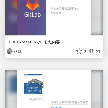
GitLab MeetupでLTした内容
st1t
0
91