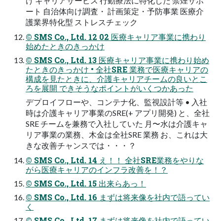
け キャリアサービス 行動療法に特化した 禁煙サポ
ート 自治体向け調査・ 計画策定・予防事業 医療介
護業界特化型 ストレスチェック
© SMS Co., Ltd. 12 02 医療キャリア事業に携わり
始めたときのきっかけ
© SMS Co., Ltd. 13 医療キャリア事業に携わり始め
たときのきっかけ • 全社SRE 業務で医療キャリアの
構成を見たときに、介護キャリアチームの良いとこ
ろを展開 できそうなポイントがいくつかあった
デプロイフローや、コンテナ化、監視設計等 • 入社
時は介護キャリア事業のSRE(+ アプリ開発) と、全社
SRE チームを兼務で入社していた 月〜水は介護キャ
リア事業の業務、木金は全社SRE 業務 お、これは大
きな改善チャンスでは・・・？
© SMS Co., Ltd. 14 え！！ 全社SRE業務をやりな
がら医療キャリアのインフラ改善を！？
© SMS Co., Ltd. 15 出来らあっ！
© SMS Co., Ltd. 16 まずは将来像を社内で語ってい
く
© SMS Co., Ltd. 17 まずは将来像を社内で語ってい