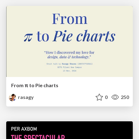
From π to Pie charts
rasagy
0
250