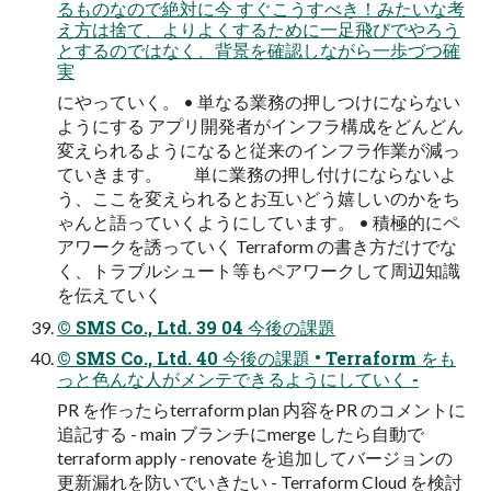
るものなので絶対に今 すぐこうすべき！みたいな考
え方は捨て、よりよくするために一足飛びでやろう
とするのではなく、背景を確認しながら一歩づつ確
実
にやっていく。 • 単なる業務の押しつけにならない
ようにする アプリ開発者がインフラ構成をどんどん
変えられるようになると従来のインフラ作業が減っ
ていきます。 単に業務の押し付けにならないよ
う、ここを変えられるとお互いどう嬉しいのかをち
ゃんと語っていくようにしています。 • 積極的にペ
アワークを誘っていく Terraform の書き方だけでな
く、トラブルシュート等もペアワークして周辺知識
を伝えていく
© SMS Co., Ltd. 39 04 今後の課題
© SMS Co., Ltd. 40 今後の課題 • Terraform をも
っと色んな人がメンテできるようにしていく -
PR を作ったらterraform plan 内容をPR のコメントに
追記する - main ブランチにmerge したら自動で
terraform apply - renovate を追加してバージョンの
更新漏れを防いでいきたい - Terraform Cloud を検討