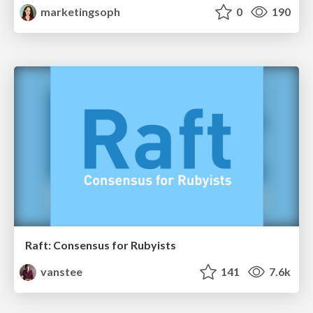
marketingsoph
0
190
Raft: Consensus for Rubyists
vanstee
141
7.6k