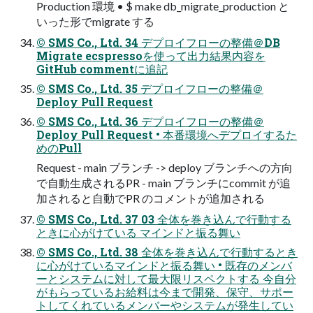
Production 環境 • $ make db_migrate_production と
いった形でmigrate する
© SMS Co., Ltd. 34 デプロイフローの整備＠DB
Migrate ecspressoを使って出力結果内容を
GitHub commentに追記
© SMS Co., Ltd. 35 デプロイフローの整備＠
Deploy Pull Request
© SMS Co., Ltd. 36 デプロイフローの整備＠
Deploy Pull Request • 本番環境へデプロイするた
めのPull
Request - main ブランチ -> deploy ブランチへの方向
で自動生成されるPR - main ブランチにcommit が追
加されると自動でPR のコメントが追加される
© SMS Co., Ltd. 37 03 全体を巻き込んで行動する
ときに心がけている マインドと振る舞い
© SMS Co., Ltd. 38 全体を巻き込んで行動するとき
に心がけているマインドと振る舞い • 既存のメンバ
ーとシステムに対して最大限リスペクトする 今自分
がもらっているお給料は今まで開発、保守、サポー
トしてくれているメンバーやシステムが発生してい