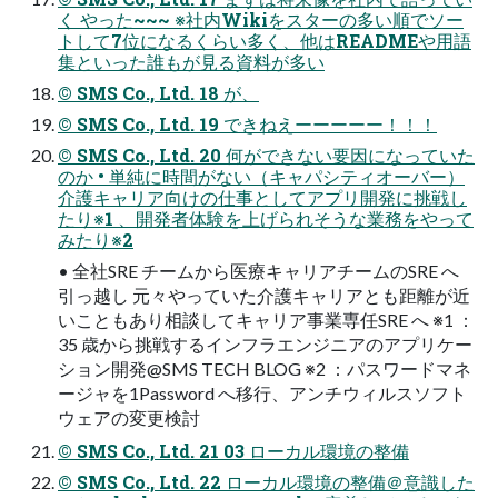
く やった~~~ ※社内Wikiをスターの多い順でソー
トして7位になるくらい多く、他はREADMEや用語
集といった誰もが見る資料が多い
© SMS Co., Ltd. 18 が、
© SMS Co., Ltd. 19 できねえーーーーー！！！
© SMS Co., Ltd. 20 何ができない要因になっていた
のか • 単純に時間がない（キャパシティオーバー）
介護キャリア向けの仕事としてアプリ開発に挑戦し
たり※1 、開発者体験を上げられそうな業務をやって
みたり※2
• 全社SRE チームから医療キャリアチームのSRE へ
引っ越し 元々やっていた介護キャリアとも距離が近
いこともあり相談してキャリア事業専任SRE へ ※1 ：
35 歳から挑戦するインフラエンジニアのアプリケー
ション開発@SMS TECH BLOG ※2 ：パスワードマネ
ージャを1Password へ移行、アンチウィルスソフト
ウェアの変更検討
© SMS Co., Ltd. 21 03 ローカル環境の整備
© SMS Co., Ltd. 22 ローカル環境の整備＠意識した