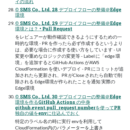
イの流れ
© SMS Co., Ltd. 28 デプロイフローの整備＠Edge
環境
© SMS Co., Ltd. 29 デプロイフローの整備＠Edge
環境とは？ • Pull Request
をレビュアーが動作確認できるようにするための一
時的な環境 - PR を作ったら必ず作成するというより
は、必要な場合に作成する使い方をしています - UI
変更や重めなロジックの変更等 - Label に「edge 環
境」を追加するとGitHub Actions がAWS
CloudFormation を使いデプロイ - PR にコミットが追
加されたら更新され、PR がClose されたら自動で削
除される Edge環境が作られたことを通知 実際の
Edge環境
© SMS Co., Ltd. 30 デプロイフローの整備＠Edge
環境を作るGitHub Actions の中身
github.event.pull_request.numberを使ってPR
独自の値をenvに仕込んでおく
特定のラベル名の時に実行 envを利用して
CloudFormation内のパラメーターを上書き