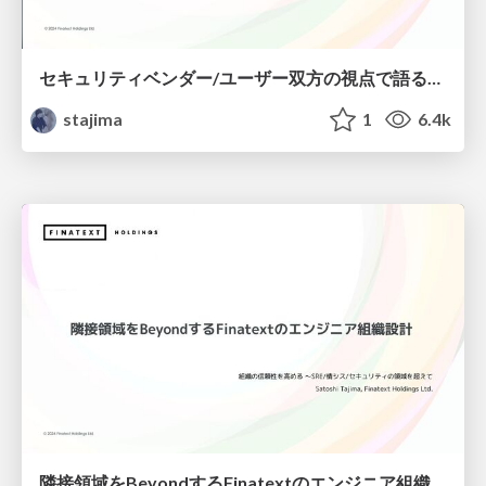
セキュリティベンダー/ユーザー双方の視点で語る、 Attack Surface Managementの実践 - Finatextパート / cloudnative-architecture-of-asm
stajima
1
6.4k
隣接領域をBeyondするFinatextのエンジニア組織設計 / beyond-engineering-areas