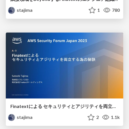
stajima
1
780
Finatextによる セキュリティとアジリティを両立する為の秘訣 / the-secret-to-balancing-security-and-agility
stajima
2
1.1k