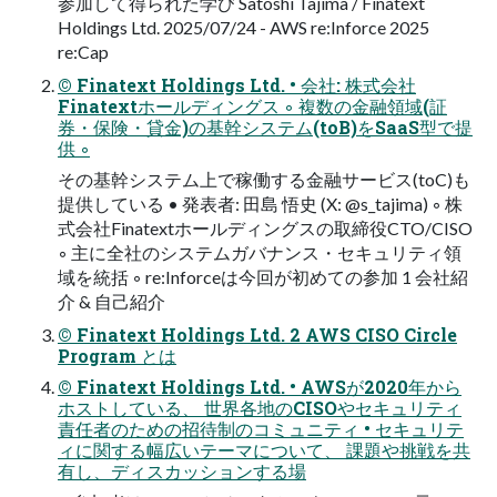
参加して得られた学び Satoshi Tajima / Finatext
Holdings Ltd. 2025/07/24 - AWS re:Inforce 2025
re:Cap
© Finatext Holdings Ltd. • 会社: 株式会社
Finatextホールディングス ◦ 複数の金融領域(証
券・保険・貸金)の基幹システム(toB)をSaaS型で提
供 ◦
その基幹システム上で稼働する金融サービス(toC)も
提供している • 発表者: 田島 悟史 (X: @s_tajima) ◦ 株
式会社Finatextホールディングスの取締役CTO/CISO
◦ 主に全社のシステムガバナンス・セキュリティ領
域を統括 ◦ re:Inforceは今回が初めての参加 1 会社紹
介 & 自己紹介
© Finatext Holdings Ltd. 2 AWS CISO Circle
Program とは
© Finatext Holdings Ltd. • AWSが2020年から
ホストしている、 世界各地のCISOやセキュリティ
責任者のための招待制のコミュニティ • セキュリテ
ィに関する幅広いテーマについて、 課題や挑戦を共
有し、ディスカッションする場