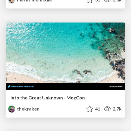
Into the Great Unknown - MozCon
thekraken
41
2.7k