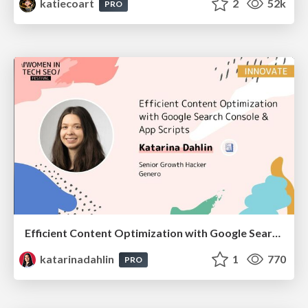
katiecoart
2
52k
PRO
Efficient Content Optimization with Google Search Console & Apps Script
katarinadahlin
1
770
PRO