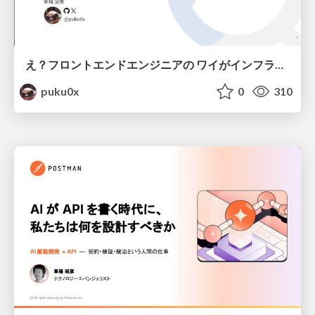
え？フロントエンドエンジニアの ワイがインフラも！？
puku0x
0
310