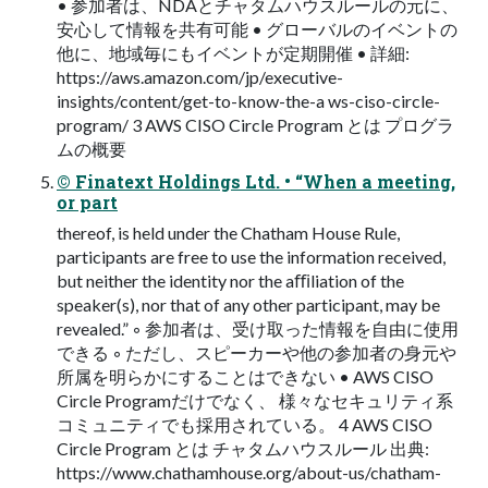
• 参加者は、NDAとチャタムハウスルールの元に、
安心して情報を共有可能 • グローバルのイベントの
他に、地域毎にもイベントが定期開催 • 詳細:
https://aws.amazon.com/jp/executive-
insights/content/get-to-know-the-a ws-ciso-circle-
program/ 3 AWS CISO Circle Program とは プログラ
ムの概要
© Finatext Holdings Ltd. • “When a meeting,
or part
thereof, is held under the Chatham House Rule,
participants are free to use the information received,
but neither the identity nor the aﬃliation of the
speaker(s), nor that of any other participant, may be
revealed.” ◦ 参加者は、受け取った情報を自由に使用
できる ◦ ただし、スピーカーや他の参加者の身元や
所属を明らかにすることはできない • AWS CISO
Circle Programだけでなく、 様々なセキュリティ系
コミュニティでも採用されている。 4 AWS CISO
Circle Program とは チャタムハウスルール 出典:
https://www.chathamhouse.org/about-us/chatham-