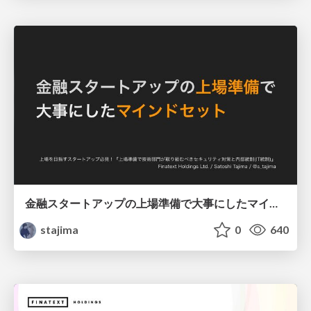
金融スタートアップの上場準備で大事にしたマインドセット / 2022-08-04-the-mindset-in-preparing-for-ipo
stajima
0
640