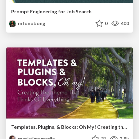
Prompt Engineering for Job Search
mfonobong
0
400
Templates, Plugins, & Blocks: Oh My! Creating the theme that thinks of everything
marktimemedia
31
2.8k