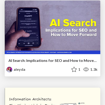
AI Search: Implications for SEO and How to Move Forward - #ShenzhenSEOConference
aleyda
1
1.3k