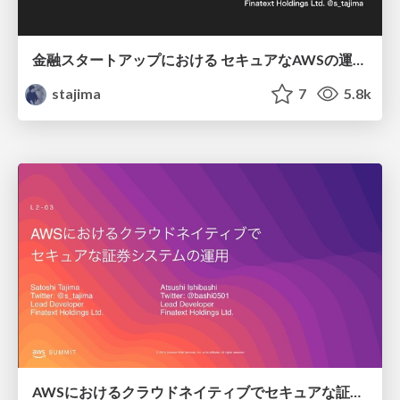
金融スタートアップにおける セキュアなAWSの運用 / fin-jaws-11-secure-aws-operation
stajima
7
5.8k
AWSにおけるクラウドネイティブでセキュアな証券システムの運用 / aws-summit-tokyo-2019-l2-03-finatext