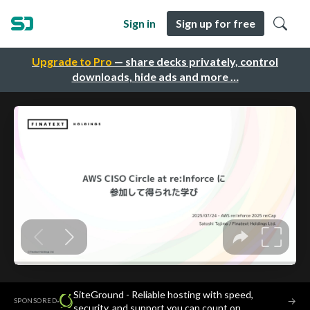
Sign in
Sign up for free
Upgrade to Pro
— share decks privately, control
downloads, hide ads and more …
SiteGround - Reliable hosting with speed,
·
→
SPONSORED
security, and support you can count on.