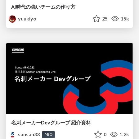
AI時代の強いチームの作り方
yuukiyo
25
15k
名刺メーカーDevグループ 紹介資料
sansan33
0
1.2k
PRO