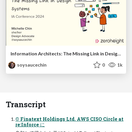
Information Architects: The Missing Link in Design Systems
soysaucechin
0
1k
Transcript
© Finatext Holdings Ltd. AWS CISO Circle at
re:Inforce に