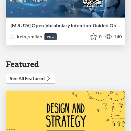
[MIRU26] Open-Vocabulary Intention-Guided Object Detection in Diverse Scenes
keio_smilab
0
140
PRO
Featured
See All Featured