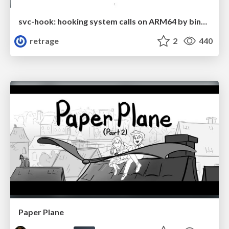
svc-hook: hooking system calls on ARM64 by binary rewriting
retrage
2
440
Paper Plane