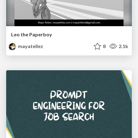
Leo the Paperboy
mayatellez
8
2.1k