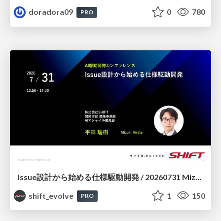
doradora09
0
780
PRO
Issue設計から始める仕様駆動開発 / 20260731 Mizuki Hirata
shift_evolve
1
150
PRO