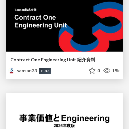
Contract One Engineering Unit 紹介資料
sansan33
0
19k
PRO