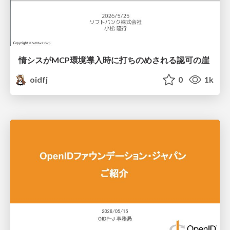
情シスがMCP環境導入時に打ちのめされる認可の崖
oidfj
0
1k