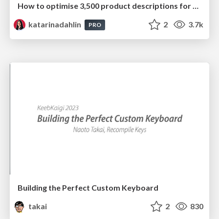
How to optimise 3,500 product descriptions for ecommerce in one day using ChatGPT
katarinadahlin
2
3.7k
PRO
Building the Perfect Custom Keyboard
takai
2
830