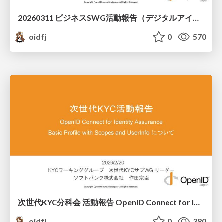
20260311 ビジネスSWG活動報告（デジタルアイデンティティ人材育成推進WG Ph2 活動報告会）
oidfj
0
570
次世代KYC分科会 活動報告 OpenID Connect for Identity Assurance Basic Profile with Scopes and Userinfoについて
oidfj
0
380