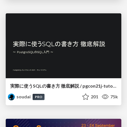
実際に使うSQLの書き方 徹底解説 / pgcon21j-tutorial
soudai
201
75k
PRO