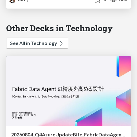
Other Decks in Technology
See All in Technology
20260804_Q4AzureUpdateBite_FabricDataAgentの精度を高める設計.pdf