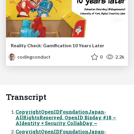
Reality Check: Gamification 10 Years Later
codingconduct
0
2.2k
Transcript
CopyrightOpenIDFoundationJapan-
AllRightsReserved. OpenID Bizday #18 ~
AIdentity × Security CollabDay ~
CopyrightOpenIDFoundationJapan-