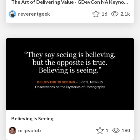
The Art of Delivering Value - GDevCon NA Keynote
reverentgeek
16
2.1k
Believing is Seeing
oripsolob
1
180