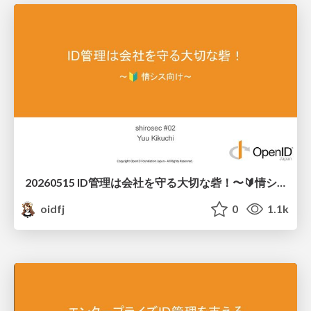
20260515 ID管理は会社を守る大切な砦！〜🔰情シス向け〜
oidfj
0
1.1k