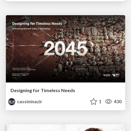
Designing for Timeless Needs
cassininazir
1
430