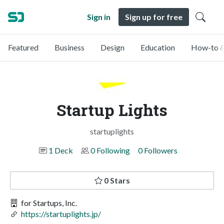
Sign in
Sign up for free
Featured
Business
Design
Education
How-to &
Startup Lights
startuplights
1 Deck
0 Following
0 Followers
0 Stars
for Startups, Inc.
https://startuplights.jp/