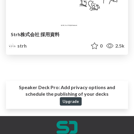
Strh株式会社 採用資料
strh
0
2.5k
Speaker Deck Pro:
Add privacy options and
schedule the publishing of your decks
Upgrade