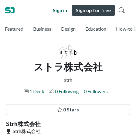
Sign in
Sign up for free
Featured
Business
Design
Education
How-to &
ストラ株式会社
strh
1 Deck
0 Following
0 Followers
0 Stars
Strh株式会社
Strh株式会社