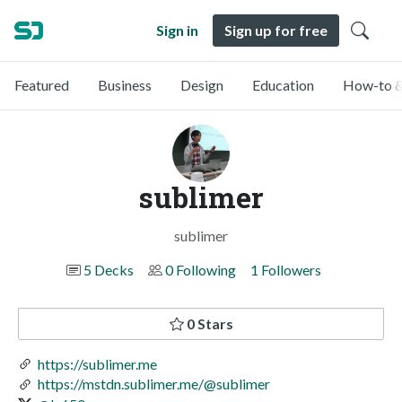
Sign in
Sign up for free
Featured
Business
Design
Education
How-to &
sublimer
sublimer
5 Decks
0 Following
1 Followers
0 Stars
https://sublimer.me
https://mstdn.sublimer.me/@sublimer