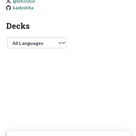
@lz650sss
kadoshita
Decks
Language