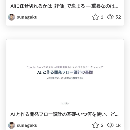
AIに任せ切れるかは _評価_ で決まる ― 重要なのは【理由・制約・成果物を、AI とともに言語化し続ける】こと ―
sunagaku
1
52
AI と作る開発フロー設計の基礎-いつ何を使い、どう仕組みを構築するか
sunagaku
2
1k