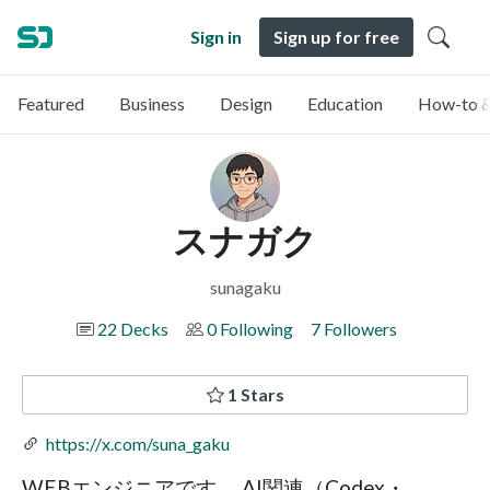
Sign in
Sign up for free
Featured
Business
Design
Education
How-to &
スナガク
sunagaku
22 Decks
0 Following
7 Followers
1 Stars
https://x.com/suna_gaku
WEBエンジニアです。 AI関連（Codex・