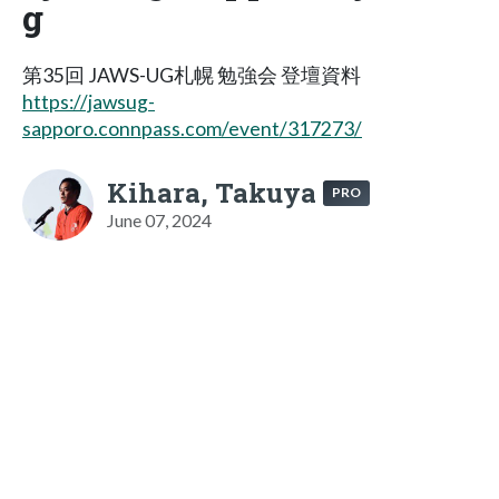
g
第35回 JAWS-UG札幌 勉強会 登壇資料
https://jawsug-
sapporo.connpass.com/event/317273/
Kihara, Takuya
PRO
June 07, 2024