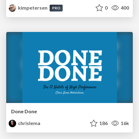
kimpetersen
0
400
PRO
Done Done
chrislema
186
16k