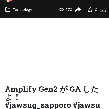
Technology
570
0
Amplify Gen2 が GA した
よ！
#jawsug_sapporo #jawsu