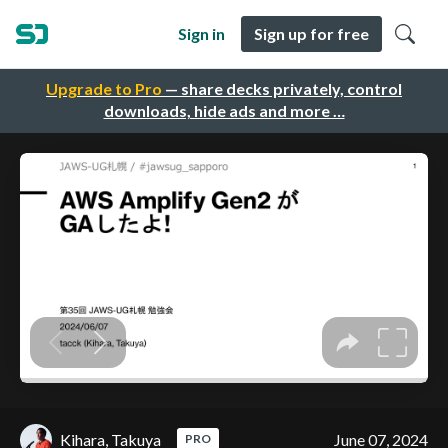
Sign in
Sign up for free
Upgrade to Pro
— share decks privately, control
downloads, hide ads and more …
Kihara, Takuya
June 07, 2024
PRO