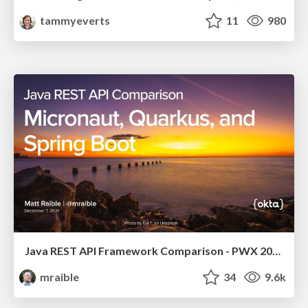
tammyeverts
11
980
Java REST API Framework Comparison - PWX 2021
mraible
34
9.6k