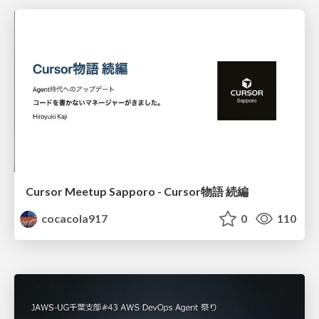
Cursor Meetup Sapporo - Cursor物語 続編
cocacola917
0
110