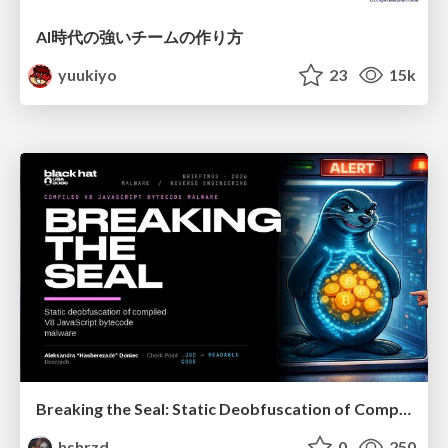
AI時代の強いチームの作り方
yuukiyo
23
15k
Breaking the Seal: Static Deobfuscation of Compiled V8 JavaScript Bytecode Malware
hshrzd
0
250