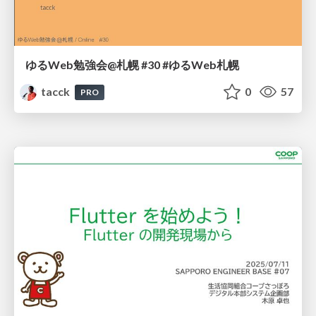
ゆるWeb勉強会@札幌 #30 #ゆるWeb札幌
tacck
0
57
PRO