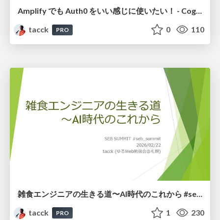
Amplify でも Auth0 をいい感じに使いたい！ - Cognito Identity Pool を使った認証情報の連携 #auth0
tacck
0
110
PRO
雑食エンジニアの生きる道〜AI時代のこれから #seb_summit
tacck
1
230
PRO