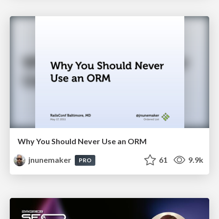
Why You Should Never Use an ORM
jnunemaker
61
9.9k
PRO