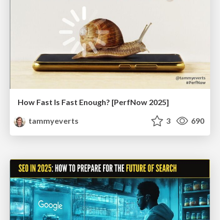
How Fast Is Fast Enough? [PerfNow 2025]
tammyeverts
3
690