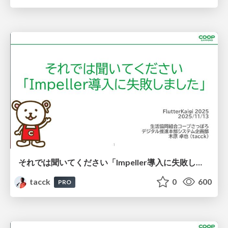
それでは聞いてください「Impeller導入に失敗しました」 #FlutterKaigi #skia
tacck
0
600
PRO