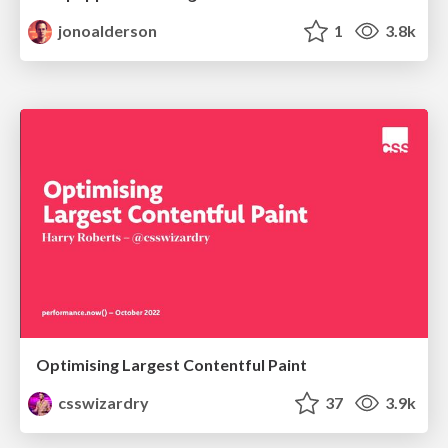
jonoalderson
1
3.8k
Optimising Largest Contentful Paint
csswizardry
37
3.9k