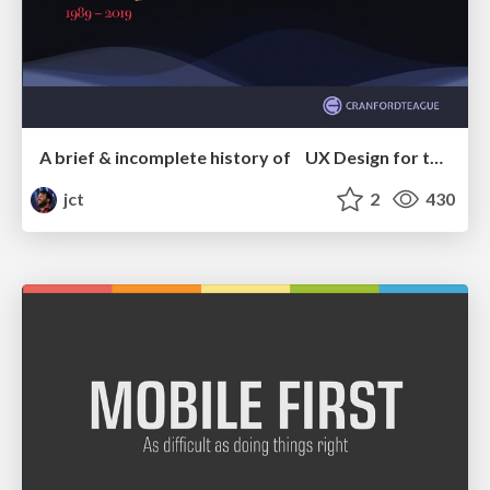
A brief & incomplete history of UX Design for the World Wide Web: 1989–2019
jct
2
430