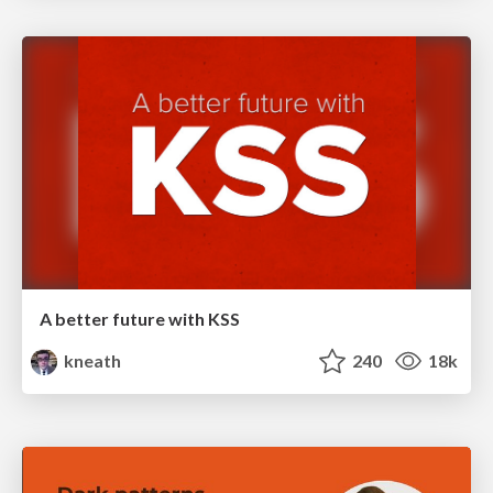
A better future with KSS
kneath
240
18k