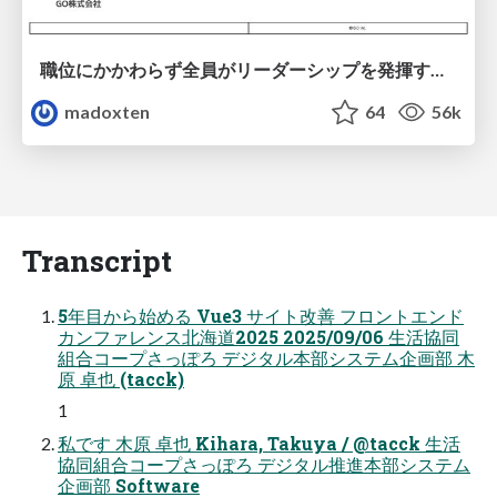
職位にかかわらず全員がリーダーシップを発揮するチーム作り / Building a team where everyone can demonstrate leadership regardless of position
madoxten
64
56k
Transcript
5年目から始める Vue3 サイト改善 フロントエンド
カンファレンス北海道2025 2025/09/06 生活協同
組合コープさっぽろ デジタル本部システム企画部 木
原 卓也 (tacck)
1
私です 木原 卓也 Kihara, Takuya / @tacck 生活
協同組合コープさっぽろ デジタル推進本部システム
企画部 Software