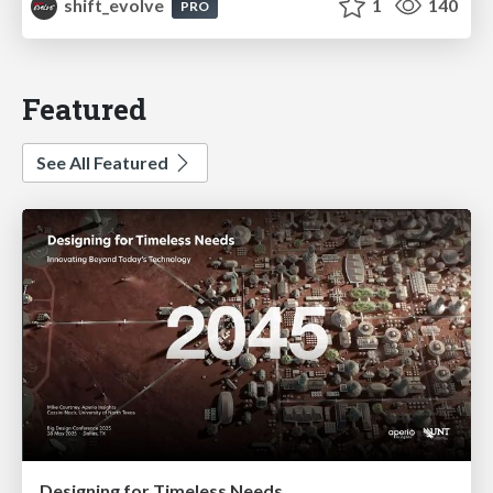
shift_evolve
1
140
PRO
Featured
See All Featured
Designing for Timeless Needs