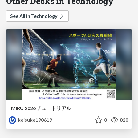
Other Decks in Technology
See All in Technology
MIRU 2026 チュートリアル
keisuke198619
0
820