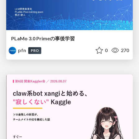
PLaMo 3.0 Primeの事後学習
pfn
0
270
PRO