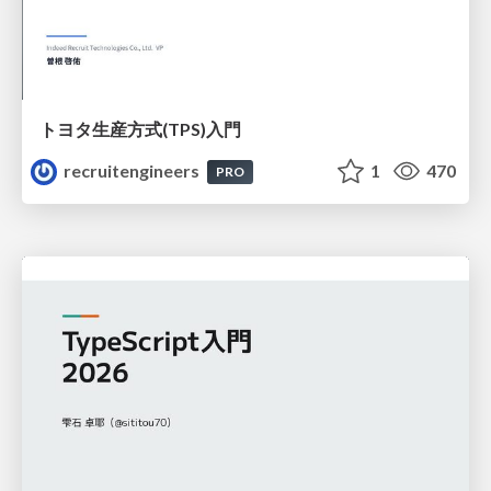
トヨタ⽣産⽅式(TPS)⼊⾨
recruitengineers
1
470
PRO