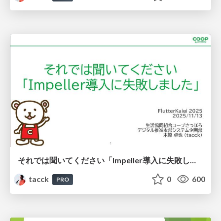
それでは聞いてください「Impeller導入に失敗しました」 #FlutterKaigi #skia
tacck
0
600
PRO