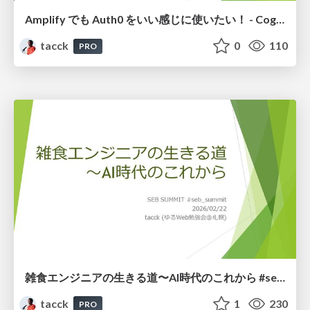
Amplify でも Auth0 をいい感じに使いたい！ - Cognito Identity Pool を使った認証情報の連携 #auth0
tacck
0
110
PRO
雑食エンジニアの生きる道〜AI時代のこれから #seb_summit
tacck
1
230
PRO