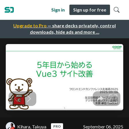
Sign in
Sign up for free
Upgrade to Pro
— share decks privately, control
downloads, hide ads and more …
Kihara, Takuya
September 06, 2025
PRO