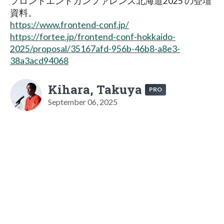
フロントエンドカンファレンス北海道2025 の登壇
資料。
https://www.frontend-conf.jp/
https://fortee.jp/frontend-conf-hokkaido-
2025/proposal/35167afd-956b-46b8-a8e3-
38a3acd94068
Kihara, Takuya
PRO
September 06, 2025