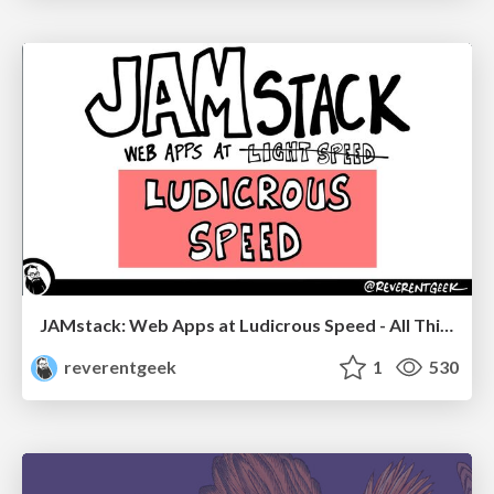
JAMstack: Web Apps at Ludicrous Speed - All Things Open 2022
reverentgeek
1
530