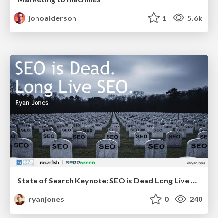
jonoalderson
1
5.6k
State of Search Keynote: SEO is Dead Long Live SEO
ryanjones
0
240