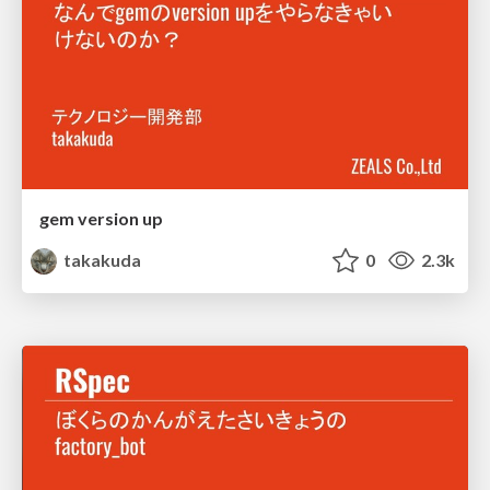
gem version up
takakuda
0
2.3k