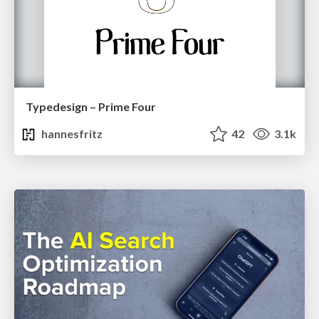
Typedesign – Prime Four
hannesfritz
42
3.1k