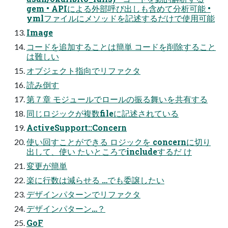
gem • APIによる外部呼び出しも含めて分析可能 •
ymlファイルにメソッドを記述するだけで使用可能
Image
コードを追加することは簡単 コードを削除すること
は難しい
オブジェクト指向でリファクタ
読み倒す
第７章 モジュールでロールの振る舞いを共有する
同じロジックが複数fileに記述されている
ActiveSupport::Concern
使い回すことができる ロジックを concernに切り
出して、使い たいところでincludeするだ け
変更が簡単
楽に行数は減らせる …でも委譲したい
デザインパターンでリファクタ
デザインパターン…？
GoF