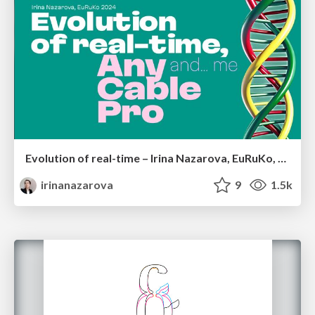
Evolution of real-time – Irina Nazarova, EuRuKo, 2024
irinanazarova
9
1.5k