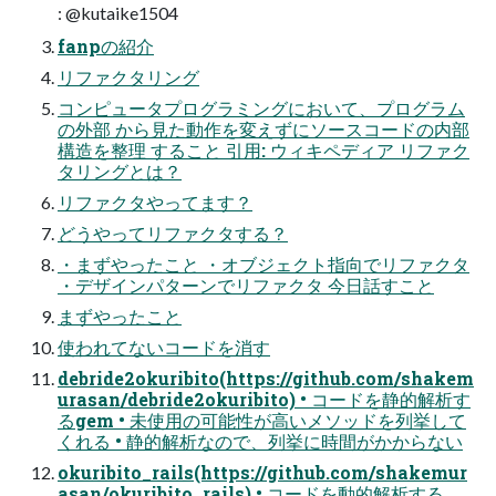
: @kutaike1504
fanpの紹介
リファクタリング
コンピュータプログラミングにおいて、プログラム
の外部 から見た動作を変えずにソースコードの内部
構造を整理 すること 引用: ウィキペディア リファク
タリングとは？
リファクタやってます？
どうやってリファクタする？
・まずやったこと ・オブジェクト指向でリファクタ
・デザインパターンでリファクタ 今日話すこと
まずやったこと
使われてないコードを消す
debride2okuribito(https://github.com/shakem
urasan/debride2okuribito) • コードを静的解析す
るgem • 未使用の可能性が高いメソッドを列挙して
くれる • 静的解析なので、列挙に時間がかからない
okuribito_rails(https://github.com/shakemur
asan/okuribito_rails) • コードを動的解析する