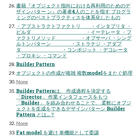
書籍『オブジェクト指向における再利用のためのデ
ザインパター ン』の著者4人のことを指す プログラ
ミングのベストプラクティスを体系化したもの
・アブストラクトファクトリ ・インタプリタ ・
ビルダ ・イーテレータ ・フ
ァクトリメソッド ・オブサーバ ・シング
ルトンパターン ・ストラテジ ・アダプ
タ ・コンポジット ・デコレータ
・プロキシ ・コマンド
Builder Pattern
オブジェクトの作成が複雑 複数modelをまたぐ処理
None
Builder Patternは、 作成過程を決定する
「Director」 作業インタフェースをもつ
「Builder」 を組み合わせることで、 柔軟にオブジ
ェクトを生成をできるデザインパターン Builder
Pattern とは…？
None
Fat model を避け 単機能として委譲