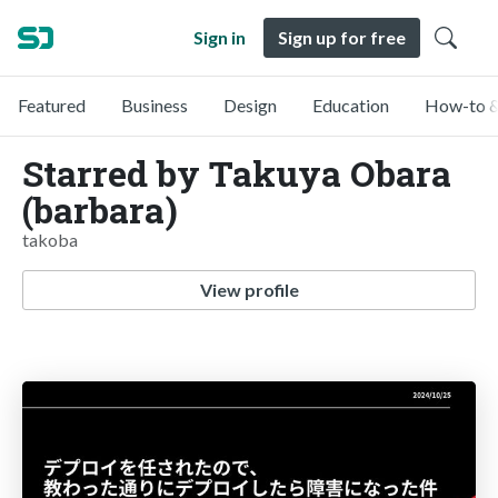
Sign in
Sign up for free
Featured
Business
Design
Education
How-to &
Starred by Takuya Obara
(barbara)
takoba
View profile