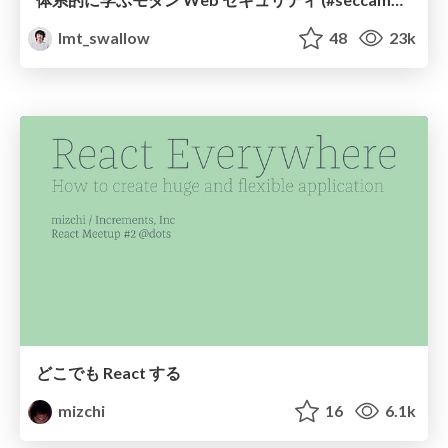
lmt_swallow
48
23k
どこでも React する
mizchi
16
6.1k