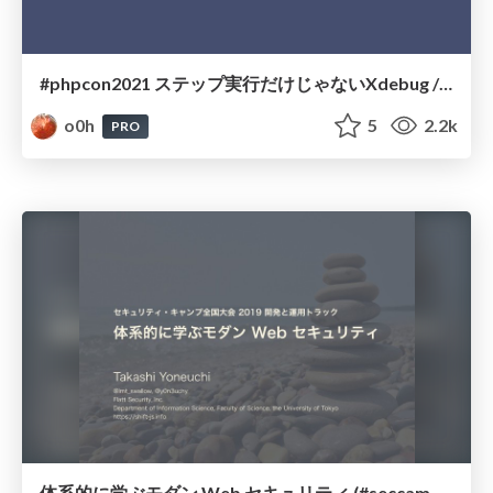
#phpcon2021 ステップ実行だけじゃないXdebug / hello-xdebug
o0h
5
2.2k
PRO
体系的に学ぶモダン Web セキュリティ (#seccamp 全国大会 2019 B5) / Learn Modern Web Security Systematically