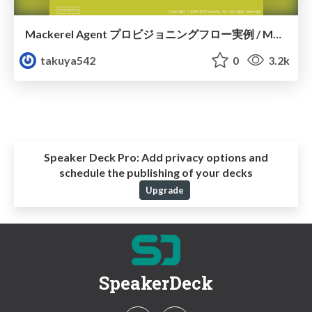
Mackerel Agent プロビジョニングフロー実例 / Mackerel Meetup #7 Tokyo
takuya542
0
3.2k
Speaker Deck Pro:
Add privacy options and
schedule the publishing of your decks
Upgrade
SpeakerDeck