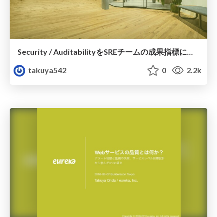
Security / AuditabilityをSREチームの成果指標に加えた話
takuya542
0
2.2k