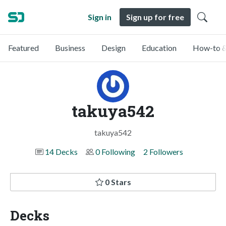
Sign in
Sign up for free
Featured
Business
Design
Education
How-to &
takuya542
takuya542
14 Decks
0 Following
2 Followers
0 Stars
Decks