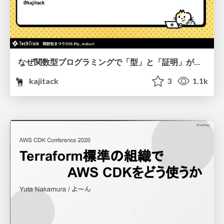
なぜ関数型プログラミングで「型」と「証明」が語られるのか #fp_matsuri
kajitack
3
1.1k