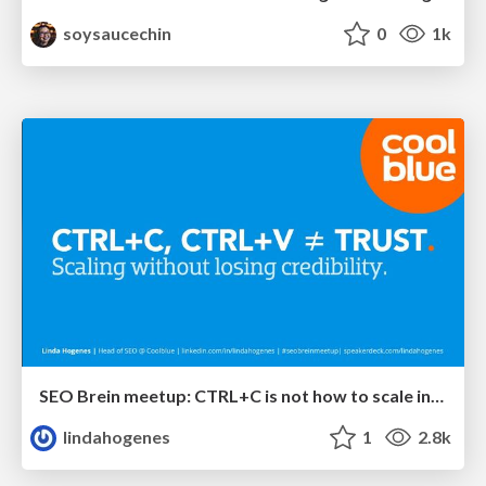
soysaucechin
0
1k
SEO Brein meetup: CTRL+C is not how to scale international SEO
lindahogenes
1
2.8k