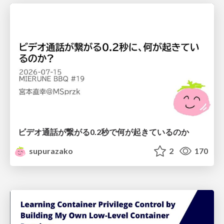
ビデオ通話が繋がる0.2秒で何が起きているのか
supurazako
2
170