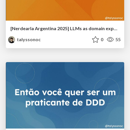
[Nerdearla Argentina 2025] LLMs as domain experts
talyssonoc
0
55