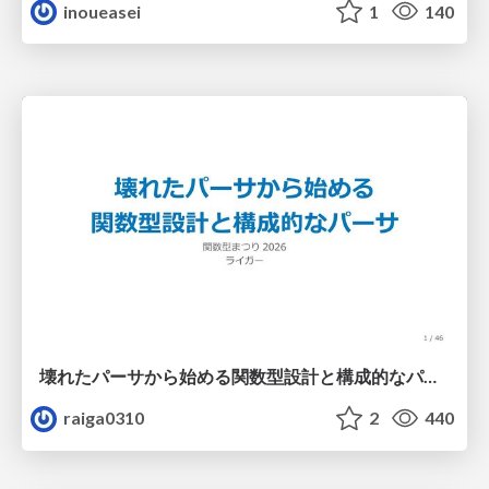
inoueasei
1
140
壊れたパーサから始める関数型設計と構成的なパーサ #fp_matsuri
raiga0310
2
440