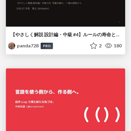
【やさしく解説 設計編・中級 #4】ルールの寿命と、システムの年輪
panda728
2
180
PRO