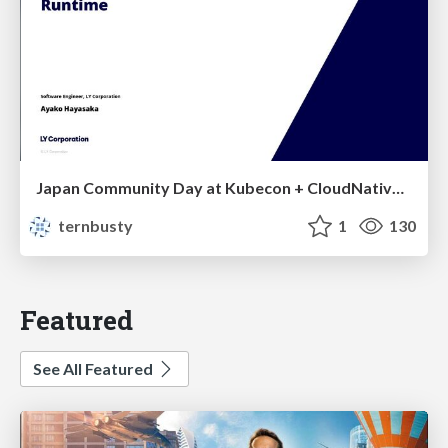
Japan Community Day at Kubecon + CloudNativeCon Japan 2026: Learning Container Privilege Control by Building My Own Low-Level Container Runtime
ternbusty
1
130
Featured
See All Featured