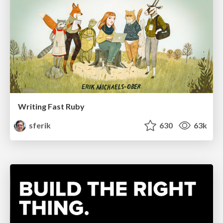
Writing Fast Ruby
sferik
630
63k