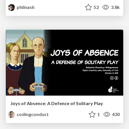
philnash
52
3.8k
Joys of Absence: A Defence of Solitary Play
codingconduct
1
430