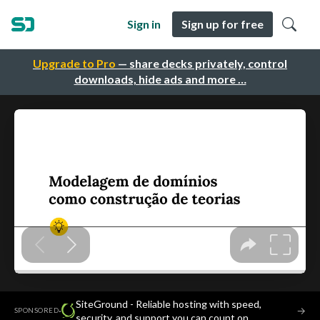
Sign in
Sign up for free
Upgrade to Pro
— share decks privately, control
downloads, hide ads and more …
SiteGround - Reliable hosting with speed,
·
→
SPONSORED
security, and support you can count on.