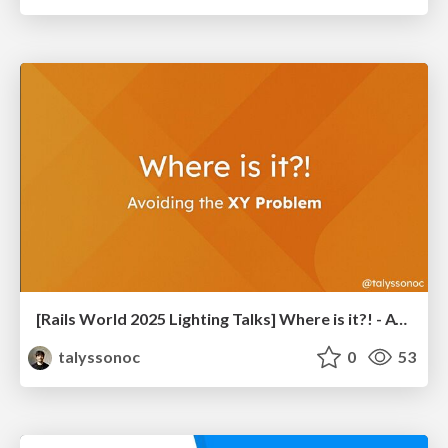
[Rails World 2025 Lighting Talks] Where is it?! - Avoiding the XY Problem
talyssonoc
0
53