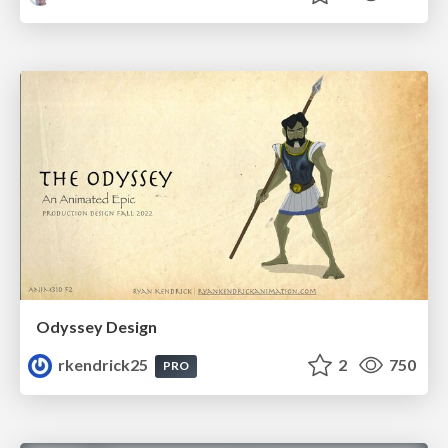
Odyssey Design
rkendrick25
2
750
PRO