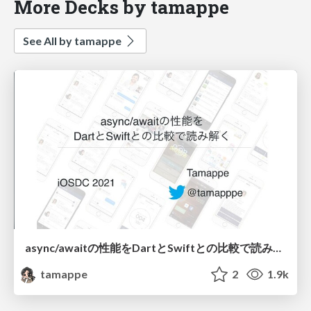
More Decks by tamappe
See All by tamappe
async/awaitの性能をDartとSwiftとの比較で読み解く
tamappe
2
1.9k