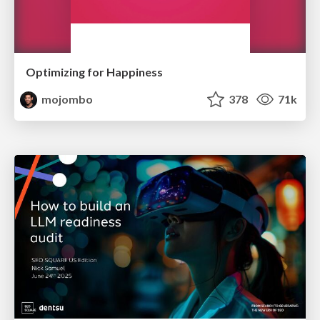
Optimizing for Happiness
mojombo
378
71k