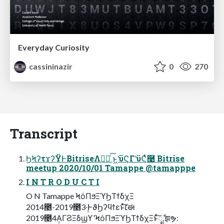
Everyday Curiosity
cassininazir
0
270
Transcript
ϦϞʔτϫʔΫͰBitriseΛಋೖͨ͠ ͱ͖ʹϋϚΓʹϋϚͬͨ࿩ Bitrise
meetup 2020/10/01 Tamappe @tamapppe
I N T R O D U C T I
O N Tamappe ϞόΠϧΞϓϦΤϯδχΞ
2014೥-2019೥3݄·ͰϑϦʔϥϯεͱͯ͠׆ಈ
2019೥4݄ΑΓϨΞδϣϒʹϞόΠϧΞϓϦΤϯδχΞͱͯ͠ೖࣾ झຯ: