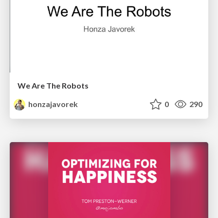
We Are The Robots
honzajavorek
0
290