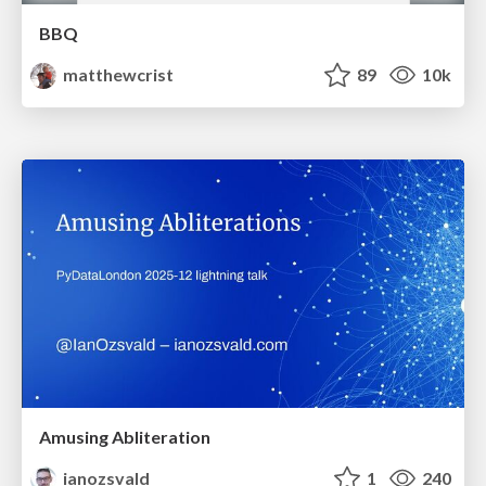
BBQ
matthewcrist
89
10k
Amusing Abliteration
ianozsvald
1
240