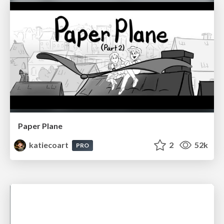
Paper Plane
katiecoart
2
52k
PRO