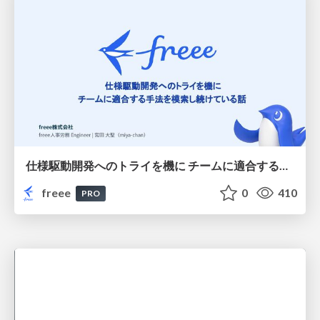
仕様駆動開発へのトライを機に チームに適合する手法を模索し続けている話
freee
0
410
PRO