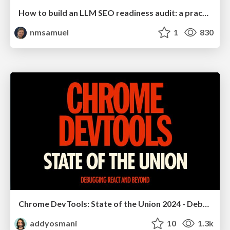
How to build an LLM SEO readiness audit: a practical framework
nmsamuel
1
830
Chrome DevTools: State of the Union 2024 - Debugging React & Beyond
addyosmani
10
1.3k