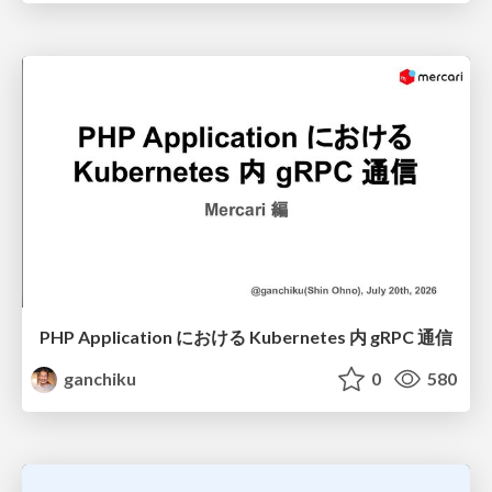
PHP Application における Kubernetes 内 gRPC 通信
ganchiku
0
580