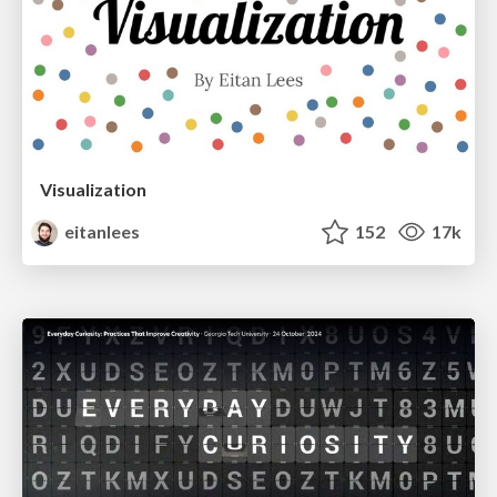
Visualization
eitanlees
152
17k