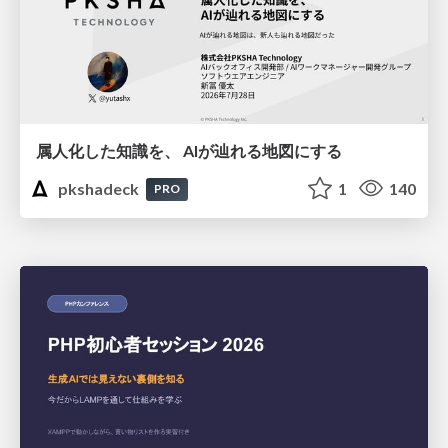
属人化した知識を、 AIが辿れる地図にする
pkshadeck
1
140
PRO