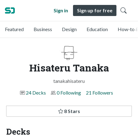
Sign in
Sign up for free
Featured
Business
Design
Education
How-to &
Hisateru Tanaka
tanakahisateru
24 Decks
0 Following
21 Followers
8 Stars
Decks