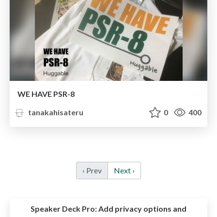
WE HAVE PSR-8
tanakahisateru
0
400
‹ Prev
Next ›
Speaker Deck Pro:
Add privacy options and