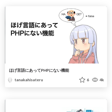
ほげ言語にあってPHPにない機能
tanakahisateru
6
4k