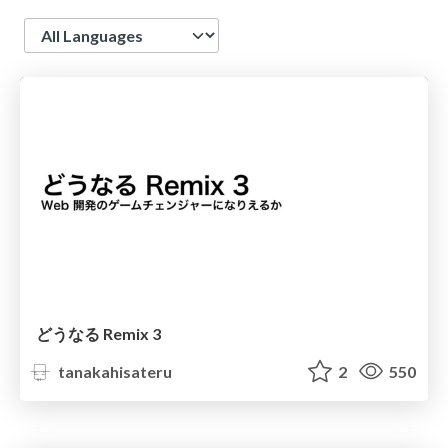
Language
どうなる Remix 3
tanakahisateru
2
550