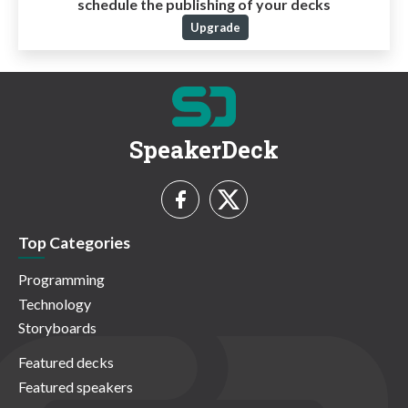
schedule the publishing of your decks
Upgrade
SpeakerDeck
Top Categories
Programming
Technology
Storyboards
Featured decks
Featured speakers