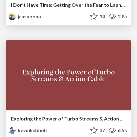
I Don’t Have Time: Getting Over the Fear to Launch Your Podcast
jcasabona
34
2.8k
Exploring the Power of Turbo Streams & Action Cable | RailsConf2023
kevinliebholz
37
6.5k