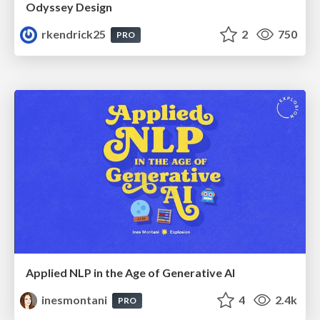
Odyssey Design
rkendrick25
2
750
PRO
Applied NLP in the Age of Generative AI
inesmontani
4
2.4k
PRO