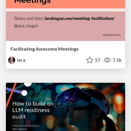
Facilitating Awesome Meetings
lara
57
7.1k