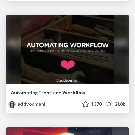
Automating Front-end Workflow
addyosmani
1370
210k