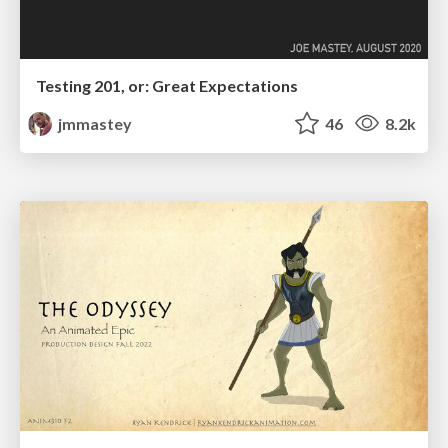
Testing 201, or: Great Expectations
jmmastey
46
8.2k