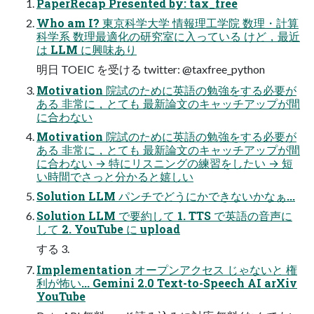
PaperRecap Presented by: tax_free
Who am I? 東京科学大学 情報理工学院 数理・計算
科学系 数理最適化の研究室に入っている けど，最近
は LLM に興味あり
明日 TOEIC を受ける twitter: @taxfree_python
Motivation 院試のために英語の勉強をする必要が
ある 非常に，とても 最新論文のキャッチアップが間
に合わない
Motivation 院試のために英語の勉強をする必要が
ある 非常に，とても 最新論文のキャッチアップが間
に合わない → 特にリスニングの練習をしたい → 短
い時間でさっと分かると嬉しい
Solution LLM パンチでどうにかできないかなぁ...
Solution LLM で要約して 1. TTS で英語の音声に
して 2. YouTube に upload
する 3.
Implementation オープンアクセス じゃないと 権
利が怖い... Gemini 2.0 Text-to-Speech AI arXiv
YouTube