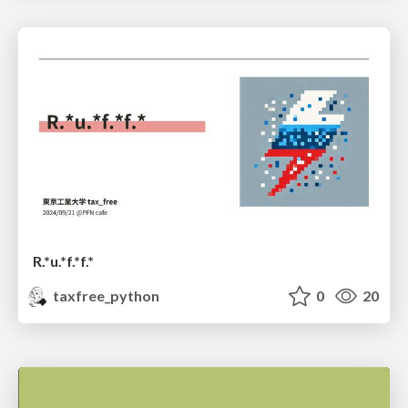
R.*u.*f.*f.*
taxfree_python
0
20