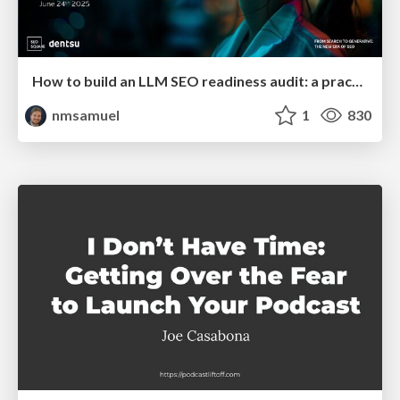
How to build an LLM SEO readiness audit: a practical framework
nmsamuel
1
830