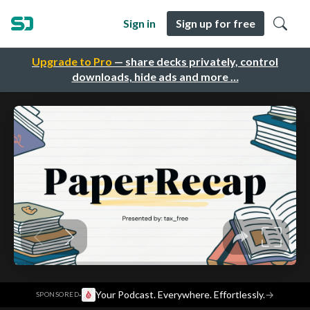
Sign in
Sign up for free
Upgrade to Pro
— share decks privately, control
downloads, hide ads and more …
·
Your Podcast. Everywhere. Effortlessly.
→
SPONSORED