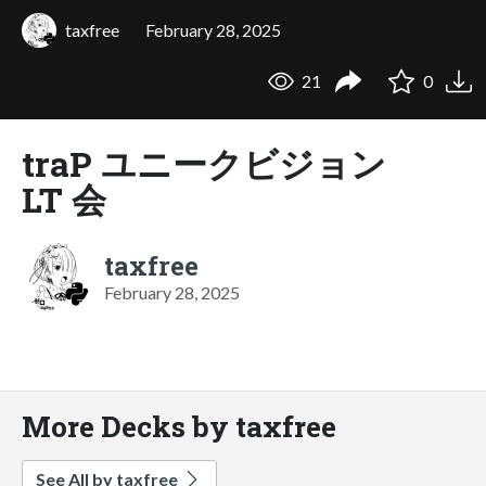
taxfree
February 28, 2025
21
0
traP ユニークビジョン
LT 会
taxfree
February 28, 2025
More Decks by taxfree
See All by taxfree