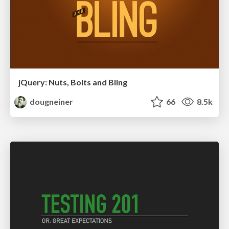
jQuery: Nuts, Bolts and Bling
dougneiner
66
8.5k