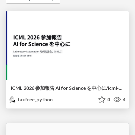
ICML 2026 参加報告 AI for Science を中心に/icml-2026-conference-report-ai-for-science
taxfree_python
0
4