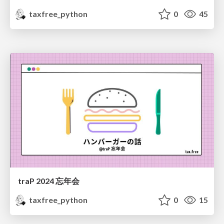
taxfree_python
0
45
traP 2024 忘年会
taxfree_python
0
15