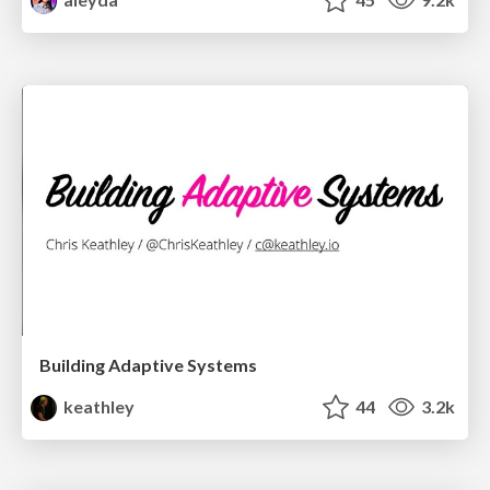
Building Adaptive Systems
keathley
44
3.2k