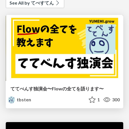
See All by てべすてん
ててべんす独演会〜Flowの全てを語ります〜
tbsten
1
300