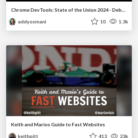
Chrome DevTools: State of the Union 2024 - Debugging React & Beyond
addyosmani
10
1.3k
Keith and Marios Guide to Fast Websites
keithpitt
413
23k