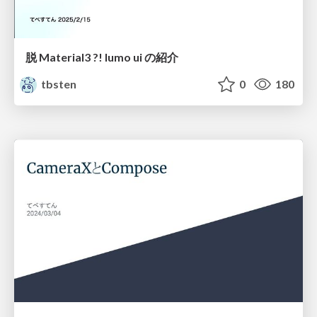
脱 Material3 ?! lumo ui の紹介
tbsten
0
180