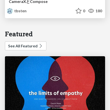
CameraXとCompose
tbsten
0
180
Featured
See All Featured