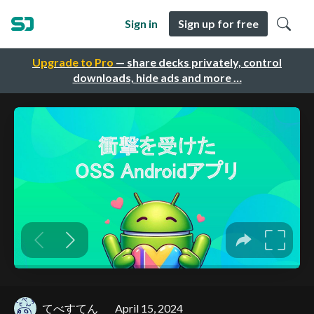
Sign in
Sign up for free
Upgrade to Pro
— share decks privately, control
downloads, hide ads and more …
てべすてん
April 15, 2024