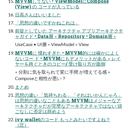
MVVMしてない • ViewModelにCompose
(View) の コードが入っている
日高さんはいいました
「思想の違いですかねこれは」
前提としていた アーキテクチャ アプリアーキテクチ
ャガイド • Data層 ◦ Repository • Domain層 ◦
UseCase • UI層 ◦ ViewModel ◦ View
MVVMに 慣れすぎた • MVVM的には確かによく
ないコー ド • MVVMにもデメリットがある ◦ レイ
ヤーを跨ぐときのコピー/ 受け取り方が面倒
◦ 分割に気を取られて変に手間 が増えてる感 ◦
Composeと相性が悪い？
まとめ
思想の違い 「気持ちわる」「それはいかんじゃろ」
は思想の違いなこともある MVVMはメジャーなア
ーキテクチャだが完璧なアーキテクチャではない 頭
ごなしに否定は辞めよう
ivy walletのコード もっとみたいですよね？
（圧）