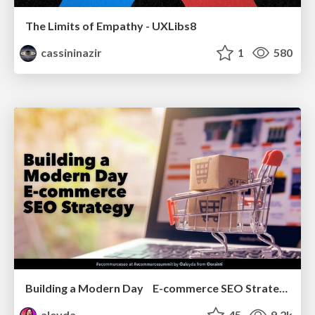
The Limits of Empathy - UXLibs8
cassininazir
1
580
Building a Modern Day E-commerce SEO Strategy
aleyda
45
9.2k