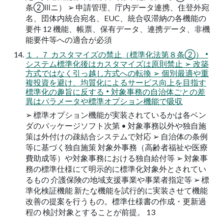
条②Ⅲニ） ➢ 申請管理、庁内データ連携、住登外宛
名、団体内統合宛名、EUC、統合収滞納の各機能の
要件 12 機能、帳票、保有データ、連携データ、非機
能要件等への適合が必須
１．７ カスタマイズの禁止（標準化法第８条②） •
システム標準化後はカスタマイズは原則禁止 ➢ 改築
方式ではなく引っ越し方式への転換 ➢ 個別最適や重
複投資を避け、均質化によるサービス向上を目指す
標準化の趣旨に反する • 対象事務の自治体ごとの差
異はパラメータや標準オプション機能で吸収
➢ 標準オプション機能が実装されているかは各ベン
ダのパッケージソフト次第 • 対象事務以外や独自施
策は外付けの疎結合システムで対応 ➢ 自治体の条例
等に基づく独自施策 対象外事務（高齢者福祉や医療
費助成等）や対象事務における独自給付等 ➢ 対象事
務の標準仕様にて明示的に標準化対象外とされてい
るもの 介護保険の地域支援事業や事業者指定等 ➢ 標
準化検証機能 新たな機能を試行的に実装させて機能
改善の提案を行うもの。標準仕様書の作成・更新過
程の 検討対象とすることが前提。 13