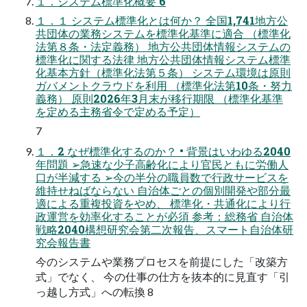
１．システム標準化概要 6
１．１ システム標準化とは何か？ 全国1,741地方公
共団体の業務システムを標準化基準に適合 （標準化
法第８条・法定義務） 地方公共団体情報システムの
標準化に関する法律 地方公共団体情報システム標準
化基本方針（標準化法第５条） システム環境は原則
ガバメントクラウドを利用 （標準化法第10条・努力
義務） 原則2026年3月末が移行期限 （標準化基準
を定める主務省令で定める予定）
7
１．2 なぜ標準化するのか？ • 背景はいわゆる2040
年問題 ➢急速な少子高齢化により官民ともに労働人
口が半減する ➢今の半分の職員数で行政サービスを
維持せねばならない 自治体ごとの個別開発や部分最
適による重複投資をやめ、 標準化・共通化により行
政運営を効率化することが必須 参考：総務省 自治体
戦略2040構想研究会第二次報告、スマート自治体研
究会報告書
今のシステムや業務プロセスを前提にした「改築方
式」でなく、 今の仕事の仕方を抜本的に見直す「引
っ越し方式」への転換 8