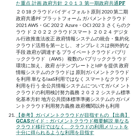
た重点 計画 政府方針 ２０１３ 第一期政府共通PF
２０18 クラウドバイディフォルト原則 2020 第二期
政府共通PF プラットフォーム ガバメントクラウド
2021 AWS・GC 202２ Azure・OCI 202３ さくらのク
ラウ ド ２０２２ クラウドスマート ２０２４ デジタ
ル行政推進法改正 政府情報システムの統合・集約化
クラウド活用を第一とし、 オンプレミスは例外的な
手段 政府が調達する プライベートクラウド パブリ
ッククラウド （AWS） 複数のパブリッククラ ウド
環境に加え、政府 がテンプレートとIdP を提供 政府
情報システムのクラウドは 原則ガバメントクラウド
を利用 単なるIaaS利用ではなく スマートなクラウド
利用を行う 全公共情報システムについてガバメ ント
クラウドの利用検討努力義務 ２０２２ システム標準
化基本方針 地方公共団体標準準拠システムの ガバメ
ントクラウド利用努力義務 政府機関以外も利用
【参考】ガバメントクラウドが目指すもの 【出典】
GCASガイド：ガバメントクラウド概要解説 単なる
クラウド移行ではなく、クラウドの利用メリットを
十分に得られるような利用を目指す