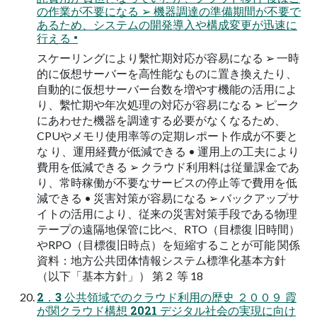
の作業が不要になる ➢ 機器調達の準備期間が不要で
あるため、システムの開発導入や構成変更が迅速に
行える •
スケーリングにより繫忙期対応が容易になる ➢ 一時
的に仮想サーバーを高性能なものに置き換えたり、
自動的に仮想サーバー台数を増やす機能の活用によ
り、繫忙期や年次処理の対応が容易になる ➢ ピーク
にあわせた機器を調達する必要がなくなるため、
CPUやメモリ使用率等の定期レポート作成が不要と
な り、運用経費が低減できる • 運用上の工夫により
費用を低減できる ➢ クラウド利用料は従量課金であ
り、常時稼働が不要なサービスの停止等で費用を低
減できる • 災害対策が容易になる ➢ バックアップサ
イトの活用により、従来の災害対策手段である物理
テープの遠隔地保管に比べ、RTO（目標復 旧時間）
やRPO（目標復旧時点）を短縮することが可能 関係
資料：地方公共団体情報システム標準化基本方針
（以下「基本方針」） 第２ 等 18
2．3 公共領域でのクラウド利用の歴史 ２００９ 霞
が関クラウド構想 2021 デジタル社会の実現に向け