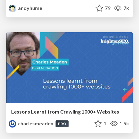
andyhume
79
7k
Lessons Learnt from Crawling 1000+ Websites
charlesmeaden
1
1.5k
PRO