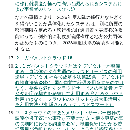
に移行難易度が極めて高いと認められるシステムお
よび事業者のリソースひっ迫
などの事情により、2026年度以降の移行とならざる
を得ないことが具体化したシステ ムは、別に所要の
移行期限を定める • 移行後の経過措置 ➢実装必須機
能のうち、例外的に制度所管課省庁と地方公共団体
が認めたものにつき、 2026年度以降の実装を可能と
する 15
２．ガバメントクラウド 16
2．1 ガバメントクラウドとは？ デジタル庁が整備
する、自治体や政府共通のクラウドサービスの利用
環境（デジタ ル社会形成基本法第29条・デジタル行
政推進法第23条） 国が自前で設備を用意するのでは
なく、要件を満たすクラウドサービスの事業者 とデ
ジタル庁が契約を締結して利用する 単なるクラウド
利用ではなく、クラウドのメリットを最大限活用す
る利用方法が推 奨される（クラウドスマート）
２．2 クラウドの特徴とメリット • サーバー機器の
調達や保守管理の事務が不要になる ➢ 機器更新の際
の長期間にわたる調達事務や、機器保守にかかる委
託費用が負担となっていたが、クラウド移行 後はこ