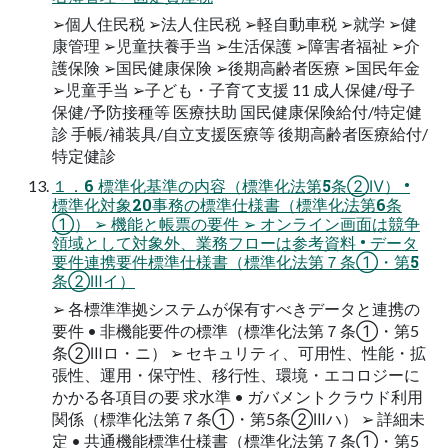
➢個人住民税 ➢法人住民税 ➢軽自動車税 ➢就学 ➢健
康管理 ➢児童扶養手当 ➢生活保護 ➢障害者福祉 ➢介
護保険 ➢国民健康保険 ➢後期高齢者医療 ➢国民年金
➢児童手当 ➢子ども・子育て支援 11 成人保健/母子
保健/予防接種等 医療扶助 国民健康保険給付/特定健
診 手帳/補装具/自立支援医療等 後期高齢者医療給付/
特定健診
１．6 標準化基準の内容（標準化法第5条②Ⅳ） •
標準化対象20事務の標準仕様書（標準化法第6条
①） ➢ 機能と帳票の要件 ➢ オンライン画面は競争
領域として対象外、業務フローは参考資料 • データ
要件連携要件標準仕様書（標準化法第７条①・第5
条②Ⅲイ）
➢ 各標準準拠システムが保有すべきデータと連携の
要件 • 非機能要件の標準（標準化法第７条①・第5
条②Ⅲロ・ニ） ➢ セキュリティ、可用性、性能・拡
張性、運用・保守性、移行性、環境・エコロジーに
かかる各項目の要 求水準 • ガバメントクラウド利用
関係（標準化法第７条①・第5条②Ⅲハ） ➢ 詳細未
定 • 共通機能標準仕様書（標準化法第７条①・第5