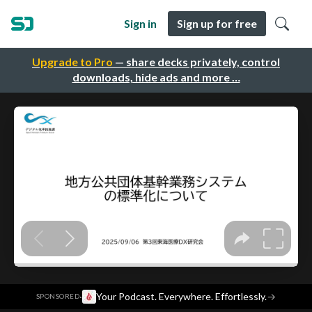
Sign in
Sign up for free
Upgrade to Pro
— share decks privately, control
downloads, hide ads and more …
·
Your Podcast. Everywhere. Effortlessly.
→
SPONSORED