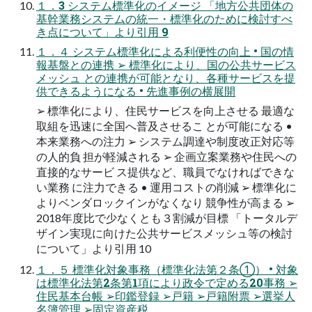
１．3 システム標準化のイメージ 「地方公共団体の
基幹業務システムの統一・標準化のために検討すべ
き点について」より引用 9
１．４ システム標準化による利便性の向上 • 国の情
報基盤との連携 ➢ 標準化により、国の公共サービス
メッシュ との連携が可能となり、各種サービスを提
供できるようになる • 先進事例の横展開
➢ 標準化により、住民サービスを向上させる 最適な
取組を迅速に全国へ普及させるこ とが可能になる •
本来業務への注力 ➢ システム調達や制度改正対応等
の人的負 担が軽減される ➢ 企画立案業務や住民への
直接的なサービ ス提供など、職員でなければできな
い業務 に注力できる • 運用コストの削減 ➢ 標準化に
よりベンダロックインがなくなり 競争性が高まる ➢
2018年度比で少なくとも３割減が目標 「トータルデ
ザイン実現に向けた公共サービスメッシュ等の検討
について」より引用 10
１．５ 標準化対象事務（標準化法第２条①） • 対象
は標準化法第2条第1項により政令で定める20事務 ➢
住民基本台帳 ➢印鑑登録 ➢戸籍 ➢戸籍附票 ➢選挙人
名簿管理 ➢固定資産税