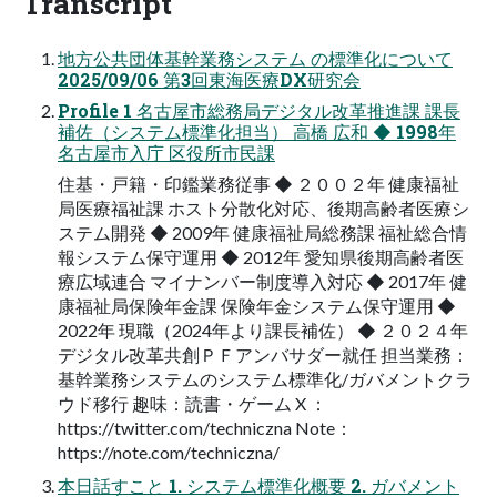
Transcript
地方公共団体基幹業務システム の標準化について
2025/09/06 第3回東海医療DX研究会
Profile 1 名古屋市総務局デジタル改革推進課 課長
補佐（システム標準化担当） 高橋 広和 ◆ 1998年
名古屋市入庁 区役所市民課
住基・戸籍・印鑑業務従事 ◆ ２００２年 健康福祉
局医療福祉課 ホスト分散化対応、後期高齢者医療シ
ステム開発 ◆ 2009年 健康福祉局総務課 福祉総合情
報システム保守運用 ◆ 2012年 愛知県後期高齢者医
療広域連合 マイナンバー制度導入対応 ◆ 2017年 健
康福祉局保険年金課 保険年金システム保守運用 ◆
2022年 現職（2024年より課長補佐） ◆ ２０２４年
デジタル改革共創ＰＦアンバサダー就任 担当業務：
基幹業務システムのシステム標準化/ガバメントクラ
ウド移行 趣味：読書・ゲーム X ：
https://twitter.com/techniczna Note：
https://note.com/techniczna/
本日話すこと 1. システム標準化概要 2. ガバメント