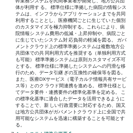
幹業務システムを民間事業者が開発し、地方公共団
体が利用す る。 標準仕様に準拠した病院の情報シス
テムは、インフラからアプリ ケーションまでを共同
利用することとし、医療機関ごとに生じてい た個別
のカスタマイズを極力抑制する。これらにより、病
院情報シ ステム費用の低減・上昇抑制や、病院ごと
に生じていたシステム対 応負荷の軽減を図る。 ガバ
メントクラウド上の標準準拠システムは複数地方公
共団体での共 同利用方式を推奨する（単独利用方式
も可能） 標準準拠システムは原則カスタマイズ不可
とする。 標準仕様に準拠したシステムへの円滑な移
行のため、データ引継 ぎの互換性の確保等を図る。
また、医療DXサービス（電子カルテ情報共有サービ
ス等）とのク ラウド間連携を進める。 標準仕様とし
てデータ要件・連携要件の標準化基準を定める。 こ
の標準化基準に適合したデータを活用できるように
することで、新 しい行政需要に対応するため、国又
は地方公共団体がガバメントクラ ウド上に全国で共
用可能なシステムを迅速に構築することを可能とす
る。