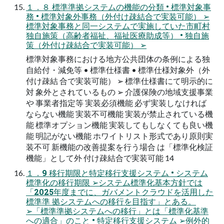
１．８ 標準準拠システムの機能の分類 • 標準対象事
務 • 標準対象外事務（外付け疎結合で実装可能） ➢
標準対象事務と同一システムで実施していた市町村
独自施策（高齢者福祉、福祉医療助成等） • 独自施
策（外付け疎結合で実装可能） ➢
標準対象事務における地方公共団体の条例による独
自給付・減免等 • 標準仕様書 • 標準仕様対象外（外
付け疎結 合で実装可能） ➢ 標準仕様書にて明示的に
対 象外とされているもの ➢ 介護保険の地域支援事業
や 事業者指定等 実装必須機能 必ず実装しなければ
ならない機能 実装不可機能 実装が禁止されている機
能 標準オプション機能 実装してもしなくても良い機
能 明記がない機能 ホワイトリスト形式であり原則実
装不可 新機能の改善提案を行う場合 は「標準化検証
機能」として外 付け疎結合で実装可能 14
１．9 移行期限と特定移行支援システム • システム
標準化の移行期限 ➢システム標準化基本方針では
「2025年度までに、ガバメントクラウドを活用した
標準準 拠システムへの移行を目指す」とある。
➢「標準準拠システムへの移行」とは「標準化基準
への適合」のこと • 特定移行支援システム ➢例外的