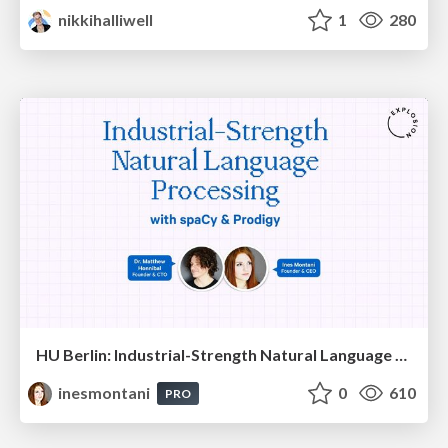
nikkihalliwell
1
280
HU Berlin: Industrial-Strength Natural Language Processing with spaCy and Prodigy
inesmontani
0
610
PRO