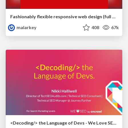
Fashionably flexible responsive web design (full day workshop)
malarkey
408
67k
<Decoding/> the Language of Devs - We Love SEO 2024