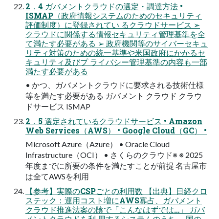
2．4 ガバメントクラウドの選定・調達方法 •
ISMAP（政府情報システムのためのセキュリティ
評価制度）に登録されてい るクラウドサービス ➢
クラウドに関係する情報セキュリティ管理基準を全
て満たす必要がある ➢ 政府機関等のサイバーセキュ
リティ対策のための統一基準や米国政府にかかるセ
キュリティ及びプ ライバシー管理基準の内容も一部
満たす必要がある
• かつ、ガバメントクラウドに要求される技術仕様
等を満たす必要がある ガバメント クラウド クラウ
ドサービス ISMAP
2．5 選定されているクラウドサービス • Amazon
Web Services（AWS） • Google Cloud（GC） •
Microsoft Azure（Azure） • Oracle Cloud
Infrastructure（OCI） • さくらのクラウド※ ※ 2025
年度までに所要の条件を満たすことが前提 名古屋市
は全てAWSを利用
【参考】実際のCSPごとの利用数 【出典】日経クロ
ステック：運用コスト増にAWS寡占、ガバメント
クラウド推進法案の陰で「こんなはずでは…」 ガバ
メントクラウドを利 用するシステムのうち、 国の