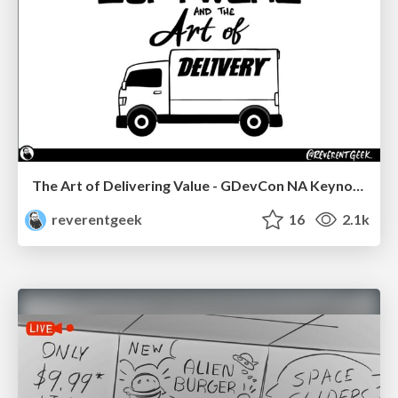
The Art of Delivering Value - GDevCon NA Keynote
reverentgeek
16
2.1k