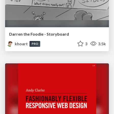
Darren the Foodie - Storyboard
khoart
3
3.5k
PRO