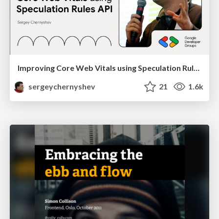
Improving Core Web Vitals using Speculation Rules API
sergeychernyshev
21
1.6k