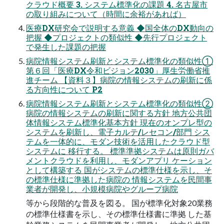
クラウド概要 3. システム標準化の課題 4. 名古屋市
の取り組みについて（時間に余裕があれば）
医療DX研究会で説明する意義 ◆国全体のDX動向の
把握 ◆プロジェクトの類似性 ◆先行プロジェクト
で発生した課題の把握
病院情報システム刷新とシステム標準化の類似性①
第６回「医療DX令和ビジョン2030」厚生労働省推
進チーム 【資料３】病院の情報システムの刷新に係
る方向性について P2
病院情報システム刷新とシステム標準化の類似性②
病院の情報システムの刷新に関する方針 地方公共団
体情報システム標準化基本方針 現在のオンプレ型の
システムを刷新し、電子カルテ/レセコン/部門 シス
テムを一体的に、モダン技術を活用したクラウド型
システムに 移行する。 標準準拠システムは原則ガバ
メントクラウドを利用し、モダンアプリ ケーション
として構築する 国がシステムの標準仕様を示し、そ
の標準仕様に準拠した病院の 情報システムを民間事
業者が開発し、小規模病院やグループ病院
等から段階的な普及を図る。 国が標準化対象20業務
の標準仕様書を示し、その標準仕様書に準拠 した基