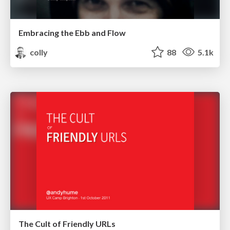
Embracing the Ebb and Flow
colly
88
5.1k
The Cult of Friendly URLs