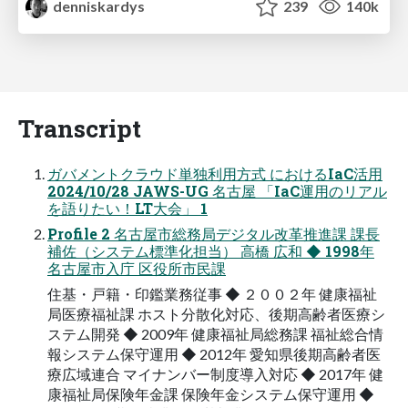
denniskardys
239
140k
Transcript
ガバメントクラウド単独利用方式 におけるIaC活用
2024/10/28 JAWS-UG 名古屋 「IaC運用のリアル
を語りたい！LT大会」 1
Profile 2 名古屋市総務局デジタル改革推進課 課長
補佐（システム標準化担当） 高橋 広和 ◆ 1998年
名古屋市入庁 区役所市民課
住基・戸籍・印鑑業務従事 ◆ ２００２年 健康福祉
局医療福祉課 ホスト分散化対応、後期高齢者医療シ
ステム開発 ◆ 2009年 健康福祉局総務課 福祉総合情
報システム保守運用 ◆ 2012年 愛知県後期高齢者医
療広域連合 マイナンバー制度導入対応 ◆ 2017年 健
康福祉局保険年金課 保険年金システム保守運用 ◆