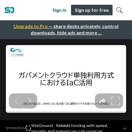
Sign in
Sign up for free
Upgrade to Pro
— share decks privately, control
downloads, hide ads and more …
SiteGround - Reliable hosting with speed,
·
→
SPONSORED
security, and support you can count on.