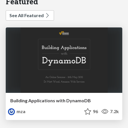
Featured
See All Featured
Building Applications with DynamoDB
mza
96
7.2k