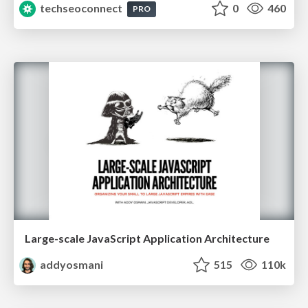
techseoconnect
0
460
PRO
Large-scale JavaScript Application Architecture
addyosmani
515
110k