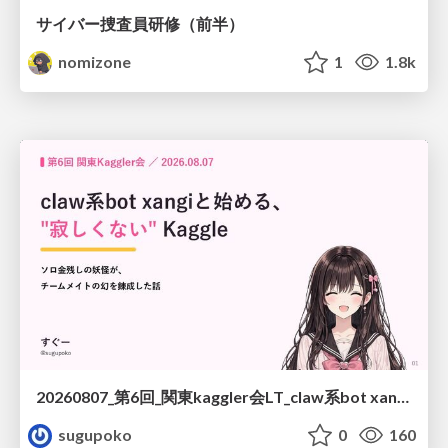
サイバー捜査員研修（前半）
nomizone
1
1.8k
20260807_第6回_関東kaggler会LT_claw系bot xangiと始める、"寂しくない" kaggle
sugupoko
0
160