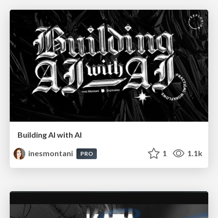
Building AI with AI
inesmontani
1
1.1k
PRO