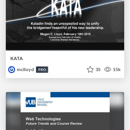
KATA
mclloyd
35
15k
PRO