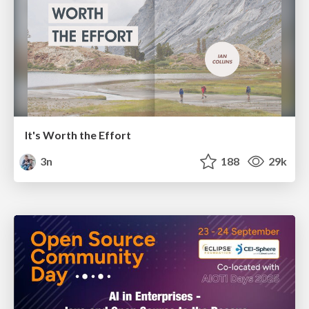
It's Worth the Effort
3n
188
29k