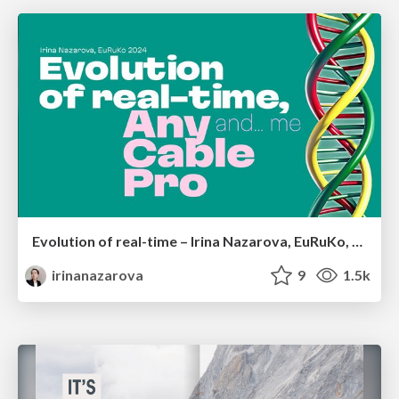
Evolution of real-time – Irina Nazarova, EuRuKo, 2024
irinanazarova
9
1.5k