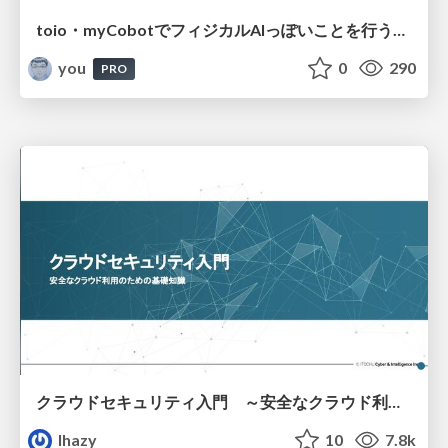
toio・myCobotでフィジカルAIっぽいことを行うための検討（とりあえず調査） / フィジカルAI LT（IoTLTによる開催）
you
0
290
PRO
クラウドセキュリティ入門 ～安全なクラウド利用のための基礎知識～
lhazy
10
7.8k