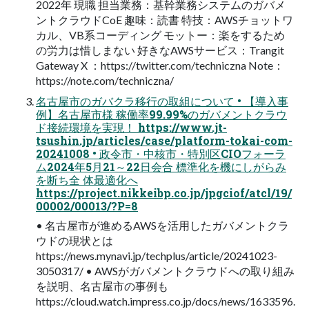
2022年 現職 担当業務：基幹業務システムのガバメ
ントクラウドCoE 趣味：読書 特技：AWSチョットワ
カル、VB系コーディング モットー：楽をするため
の労力は惜しまない 好きなAWSサービス：Trangit
Gateway X ：https://twitter.com/techniczna Note：
https://note.com/techniczna/
名古屋市のガバクラ移行の取組について • 【導入事
例】名古屋市様 稼働率99.99%のガバメントクラウ
ド接続環境を実現！ https://www.jt-
tsushin.jp/articles/case/platform-tokai-com-
20241008 • 政令市・中核市・特別区CIOフォーラ
ム2024年5月21～22日会合 標準化を機にしがらみ
を断ち全 体最適化へ
https://project.nikkeibp.co.jp/jpgciof/atcl/19/
00002/00013/?P=8
• 名古屋市が進めるAWSを活用したガバメントクラ
ウドの現状とは
https://news.mynavi.jp/techplus/article/20241023-
3050317/ • AWSがガバメントクラウドへの取り組み
を説明、名古屋市の事例も
https://cloud.watch.impress.co.jp/docs/news/1633596.