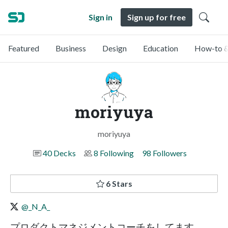
Sign in
Sign up for free
Featured
Business
Design
Education
How-to &
moriyuya
moriyuya
40 Decks
8 Following
98 Followers
6 Stars
@_N_A_
プロダクトマネジメントコーチをしてます。