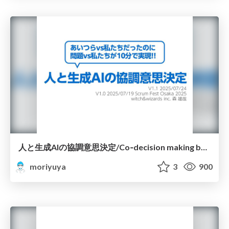
人と生成AIの協調意思決定/Co‑decision making by people and generative AI
moriyuya
3
900