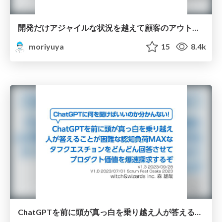
開発だけアジャイルな状況を越えて顧客のアウトカムにつなげる一歩/next step in agile development agile japan 2023
moriyuya
15
8.4k
ChatGPTを前に頭が真っ白を乗り越え人が答えることが困難な認知負荷MAXなタフクエスチョンをどんどん回答させてプロダクト価値を爆速探求するぞ/cognitive_load_question_and_chatgpt