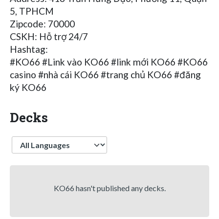
5, TPHCM
Zipcode: 70000
CSKH: Hỗ trợ 24/7
Hashtag:
#KO66 #Link vào KO66 #link mới KO66 #KO66
casino #nhà cái KO66 #trang chủ KO66 #đăng
ký KO66
Decks
Language
KO66 hasn't published any decks.