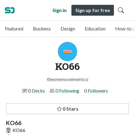
Sign in
Sign up for free
Featured
Business
Design
Education
How-to &
KO66
theonemovementco
0 Decks
0 Following
0 Followers
0 Stars
KO66
KO66