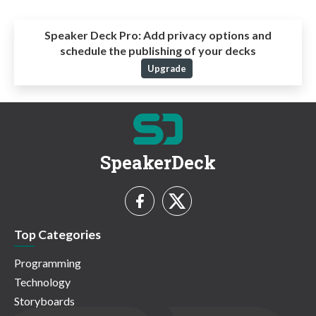
Speaker Deck Pro:
Add privacy options and
schedule the publishing of your decks
Upgrade
SpeakerDeck
Top Categories
Programming
Technology
Storyboards