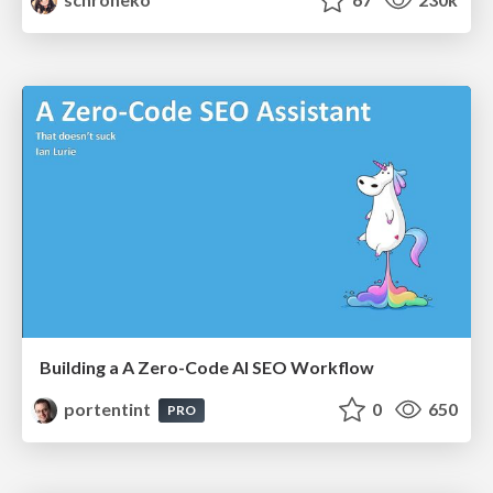
Building a A Zero-Code AI SEO Workflow
portentint
0
650
PRO