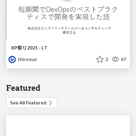
XP祭り2021 - LT
thirosue
2
67
Featured
See All Featured