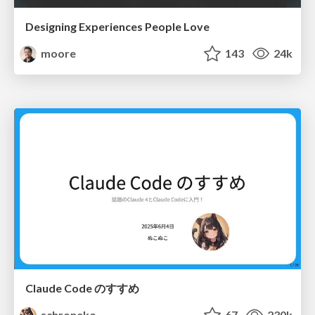
Designing Experiences People Love
moore
143
24k
Claude Code のすすめ
schroneko
67
230k