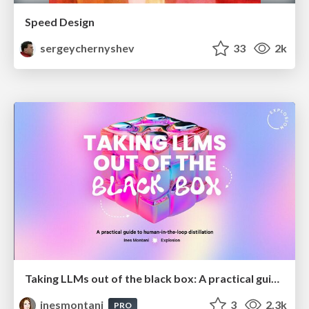
Speed Design
sergeychernyshev
33
2k
Taking LLMs out of the black box: A practical guide to human-in-the-loop distillation
inesmontani
3
2.3k
PRO