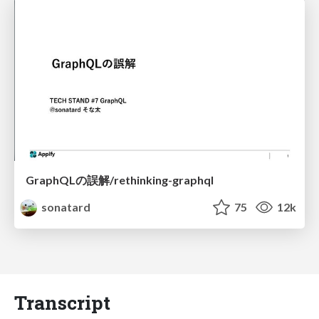
GraphQLの誤解/rethinking-graphql
sonatard
75
12k
Transcript