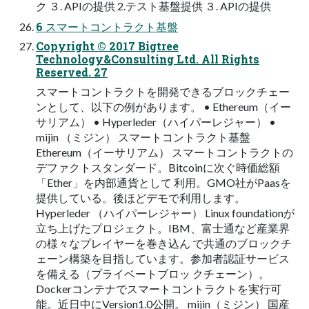
ク ３. APIの提供 2.テスト基盤提供 ３. APIの提供
6 スマートコントラクト基盤
Copyright © 2017 Bigtree
Technology&Consulting Ltd. All Rights
Reserved. 27
スマートコントラクトを開発できるブロックチェー
ンとして、以下の例があります。 • Ethereum（イー
サリアム） • Hyperleder（ハイパーレジャー） •
mijin （ミジン） スマートコントラクト基盤
Ethereum（イーサリアム） スマートコントラクトの
デファクトスタンダード。Bitcoinに次ぐ時価総額
「Ether」を内部通貨として 利⽤。GMO社がPaasを
提供している。後ほどデモで利⽤します。
Hyperleder （ハイパーレジャー） Linux foundationが
⽴ち上げたプロジェクト。IBM、富⼠通など産業界
の様々なプレイヤーを巻き込ん で共通のブロックチ
ェーン構築を⽬指しています。参加者認証サービス
を備える（プライベートブロッ クチェーン）。
Dockerコンテナでスマートコントラクトを実⾏可
能。近⽇中にVersion1.0公開。 mijin（ミジン） 国産