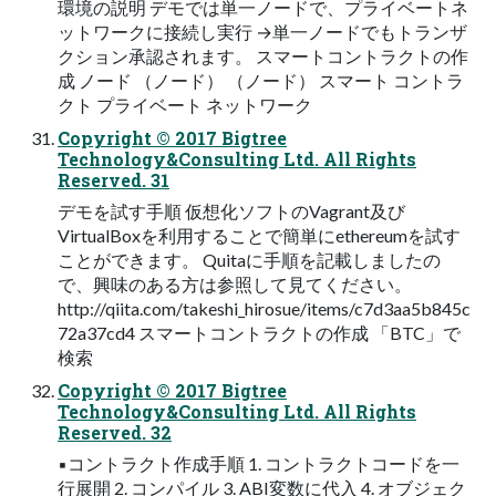
環境の説明 デモでは単⼀ノードで、プライベートネ
ットワークに接続し実⾏ →単⼀ノードでもトランザ
クション承認されます。 スマートコントラクトの作
成 ノード （ノード） （ノード） スマート コントラ
クト プライベート ネットワーク
Copyright © 2017 Bigtree
Technology&Consulting Ltd. All Rights
Reserved. 31
デモを試す⼿順 仮想化ソフトのVagrant及び
VirtualBoxを利⽤することで簡単にethereumを試す
ことができます。 Quitaに⼿順を記載しましたの
で、興味のある⽅は参照して⾒てください。
http://qiita.com/takeshi_hirosue/items/c7d3aa5b845c
72a37cd4 スマートコントラクトの作成 「BTC」で
検索
Copyright © 2017 Bigtree
Technology&Consulting Ltd. All Rights
Reserved. 32
▪コントラクト作成⼿順 1. コントラクトコードを⼀
⾏展開 2. コンパイル 3. ABI変数に代⼊ 4. オブジェク