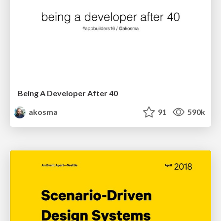
Being A Developer After 40
akosma
91
590k