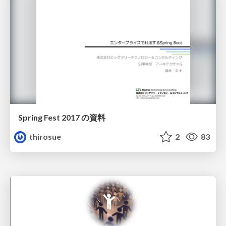
Spring Fest 2017 の資料
thirosue
2
83