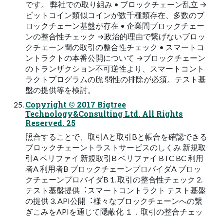
です。 弊社での取り組み • ブロックチェーン乱⽴ →
ビットコイン類似コインが数千種類存在、多数のブ
ロックチェーン基盤が存在 • 企業間ブロックチェー
ンの整合性チェック →政治的理由で繋げないブロッ
クチェーン間の取引の整合性チェック • スマートコ
ントラクトの本番公開について →ブロックチェーン
のトランザクション不可逆性より、スマートコント
ラクトプログラムの脆 弱性の排除が必須。テスト基
盤の提供等を検討。
Copyright © 2017 Bigtree
Technology&Consulting Ltd. All Rights
Reserved. 25
照合することで、取引Aと取引Bと帳合を確認できる
ブロックチェーントラストサービスのしくみ 新規取
引A ベリファイ 新規取引B ベリファイ BTC BC 利⽤
者A 利⽤者B ブロックチェーンプロバイダA ブロッ
クチェーンプロバイダB 1. 取引の整合性チェック 2.
テスト基盤提供︓スマートコントラクト テスト基盤
の提供 3. API公開︓様々なブロックチェーンへの繋
ぎこみをAPIを通じて隠蔽化 １．取引の整合チェッ