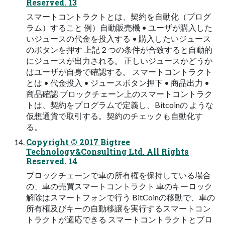
Reserved. 13
スマートコントラクトとは、契約を⾃動化（プログ
ラム）すること 例）⾃動販売機 • ユーザが購⼊した
いジュースの代⾦を投⼊する • 購⼊したいジュース
のボタンを押す 上記２つの条件が合致すると⾃動的
にジュースが出⼒される。 正しいジュースかどうか
はユーザが⾃⾝で確認する。 スマートコントラクト
とは • 代⾦投⼊ • ジュースボタン押下 • 商品出⼒ •
商品確認 ブロックチェーン上のスマートコントラク
トは、契約をプログラムで定義し、Bitcoinの ような
仮想通貨で取引する。契約のチェックも⾃動化す
る。
Copyright © 2017 Bigtree
Technology&Consulting Ltd. All Rights
Reserved. 14
ブロックチェーンで⾞の所有権を保持している場合
の、⾞の売買スマートコントラクト ⾞のキーロック
解除はスマートフォンで⾏う BitCoinの移動で、⾞の
所有権及びキーの⾃動移譲を実⾏するスマートコン
トラクトが適応できる スマートコントラクトとブロ