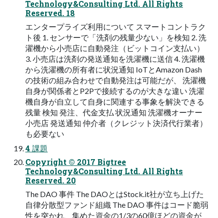
Technology&Consulting Ltd. All Rights
Reserved. 18
エンタープライズ利⽤について スマートコントラク
ト後 1. センサーで「洗剤の残量少ない」を検知 2. 洗
濯機から⼩売店に⾃動発注（ビットコイン⽀払い）
3. ⼩売店は洗剤の発送通知を洗濯機に送信 4. 洗濯機
から洗濯機の所有者に状況通知 IoTとAmazon Dash
の技術の組み合わせで⾃動発注は可能だが、 洗濯機
⾃⾝が関係者とP2Pで接続するのが⼤きな違い 洗濯
機⾃⾝が⾃⽴して⾃⾝に関連する事象を解決できる
残量 検知 発注、代⾦⽀払 状況通知 洗濯機オーナー
⼩売店 発送通知 仲介者（クレジット決済代⾏業者）
も必要ない
4 課題
Copyright © 2017 Bigtree
Technology&Consulting Ltd. All Rights
Reserved. 20
The DAO 事件 The DAOとはStock.it社が⽴ち上げた
⾃律分散型ファンド組織 The DAO 事件はコード脆弱
性を突かれ、集めた資⾦の1/3の60億ほどの資⾦が