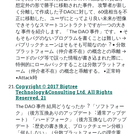
想定外の形で勝⼿に移動された事件。 攻撃者が新し
く分離して作成した⼦DAOに対して、60億相当を不
正に移動した。 ユーザにとってより良い未来が想像
できそうなスマートコントラクトですが⼀つの⼤き
な 事件を紹介します。「The DAO 事件」です。 • そ
もそもバグのないプログラムを書くことは難しい →
パブリックチェーンはそもそも可能なのか︖ • 分散
プラットフォーム（仲介者不在）の概念との乖離 →
コードのバグ等で誤った情報が書き込まれた際に、
特例的にロールバックすることは分散プラットフォ
ーム （仲介者不在）の概念と乖離する。 ▪正常時
▪Attack時
Copyright © 2017 Bigtree
Technology&Consulting Ltd. All Rights
Reserved. 21
The DAO 事件 結局どうなったか︖ 「ソフトフォー
ク」（後⽅互換ありのアップデート︓通常アップデ
ート） 「ハードフォーク」（後⽅互換なしのアップ
デート︓歴史の書き換え、ブロックチェーン分岐）
「何もしない」（分散プラットフォームの理念重