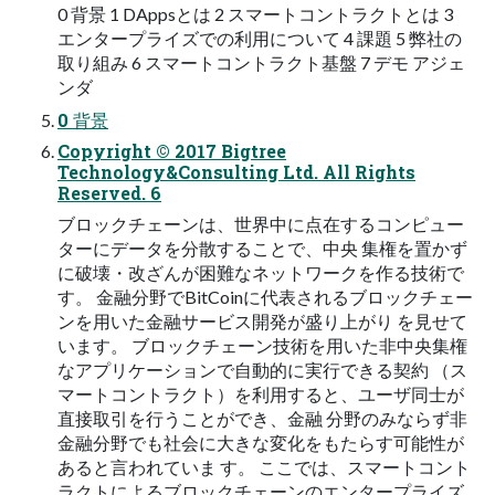
0 背景 1 DAppsとは 2 スマートコントラクトとは 3
エンタープライズでの利⽤について 4 課題 5 弊社の
取り組み 6 スマートコントラクト基盤 7 デモ アジェ
ンダ
0 背景
Copyright © 2017 Bigtree
Technology&Consulting Ltd. All Rights
Reserved. 6
ブロックチェーンは、世界中に点在するコンピュー
ターにデータを分散することで、中央 集権を置かず
に破壊・改ざんが困難なネットワークを作る技術で
す。 ⾦融分野でBitCoinに代表されるブロックチェー
ンを⽤いた⾦融サービス開発が盛り上がり を⾒せて
います。 ブロックチェーン技術を⽤いた⾮中央集権
なアプリケーションで⾃動的に実⾏できる契約 （ス
マートコントラクト）を利⽤すると、ユーザ同⼠が
直接取引を⾏うことができ、⾦融 分野のみならず⾮
⾦融分野でも社会に⼤きな変化をもたらす可能性が
あると⾔われていま す。 ここでは、スマートコント
ラクトによるブロックチェーンのエンタープライズ