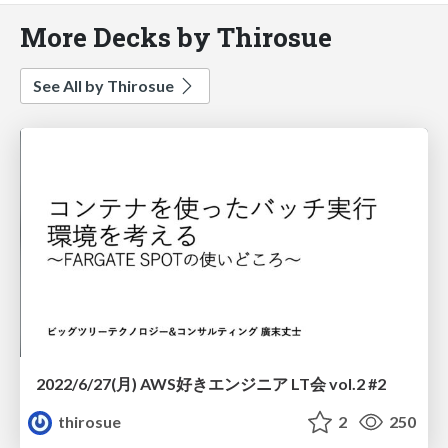
More Decks by Thirosue
See All by Thirosue
2022/6/27(月) AWS好きエンジニア LT会 vol.2 #2
thirosue
2
250