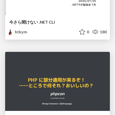
今さら聞けない .NET CLI
htkym
0
180