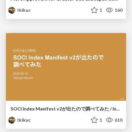
tkikuc
1
160
SOCI Index Manifest v2が出たので調べてみた / Introduction to SOCI Index Manifest v2
tkikuc
1
610