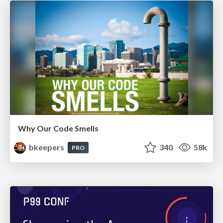
Why Our Code Smells
bkeepers
340
58k
PRO