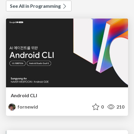
See All in Programming
Android CLI
fornewid
0
210