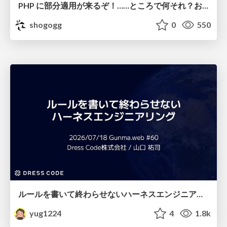
PHP に部分適用が来るぞ！……ところで何それ？おいしいの？ #phpcon / phpcon-2026
shogogg
0
550
ルールを書いて終わらせないハーネスエンジニアリング
yug1224
4
1.8k