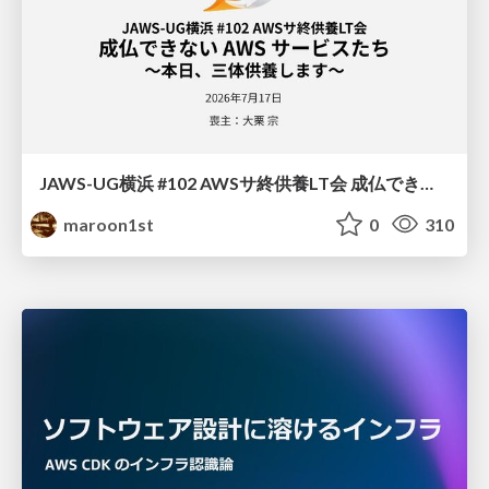
JAWS-UG横浜 #102 AWSサ終供養LT会 成仏できない AWS サービスたち 〜本日、三体供養します〜
maroon1st
0
310