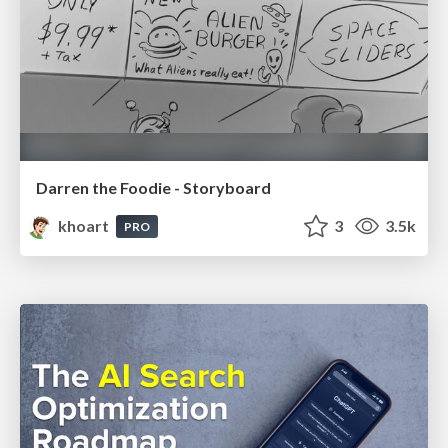
Darren the Foodie - Storyboard
khoart
3
3.5k
PRO