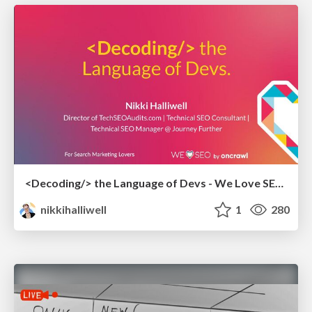
<Decoding/> the Language of Devs - We Love SEO 2024
nikkihalliwell
1
280