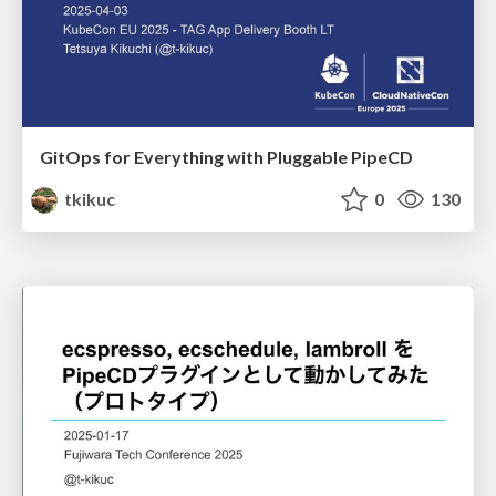
GitOps for Everything with Pluggable PipeCD
tkikuc
0
130