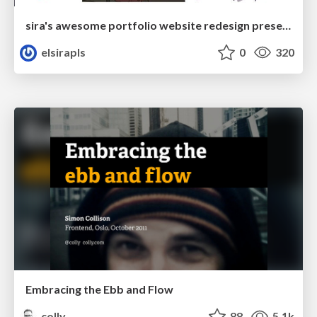
sira's awesome portfolio website redesign presentation
elsirapls
0
320
Embracing the Ebb and Flow
colly
88
5.1k