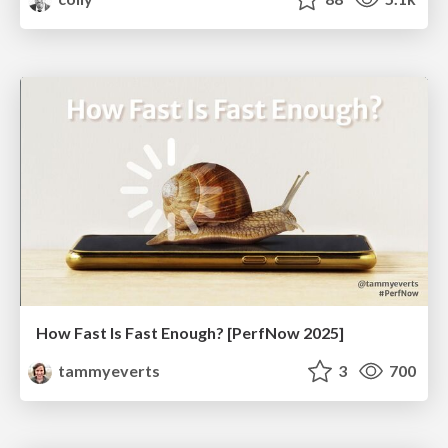
How Fast Is Fast Enough? [PerfNow 2025]
tammyeverts
3
700