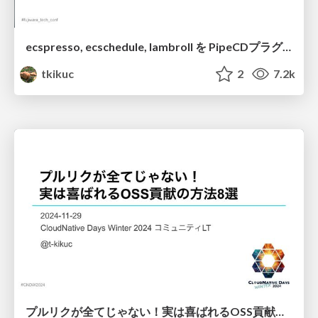
ecspresso, ecschedule, lambroll を PipeCDプラグインとして動かしてみた （プロトタイプ） / Running ecspresso, ecschedule, and lambroll as PipeCD Plugins (prototype)
tkikuc
2
7.2k
プルリクが全てじゃない！実は喜ばれるOSS貢献の方法8選