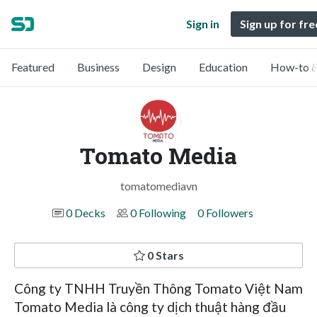
Sign in
Sign up for fre
Featured
Business
Design
Education
How-to &
Tomato Media
tomatomediavn
0 Decks
0 Following
0 Followers
0 Stars
Công ty TNHH Truyền Thông Tomato Việt Nam
Tomato Media là công ty dịch thuật hàng đầu