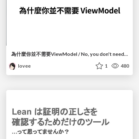
為什麼你並不需要ViewModel / No, you don't need a ViewModel
lovee
1
480