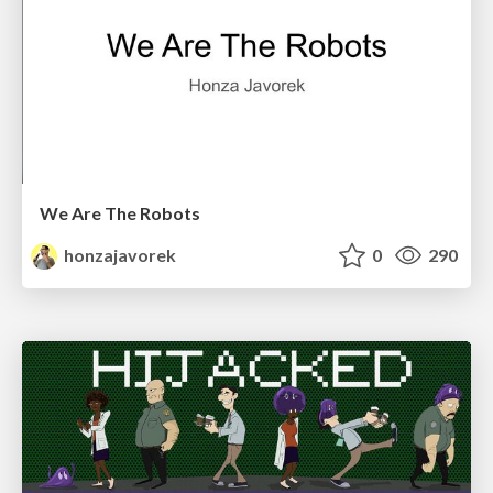
We Are The Robots
honzajavorek
0
290