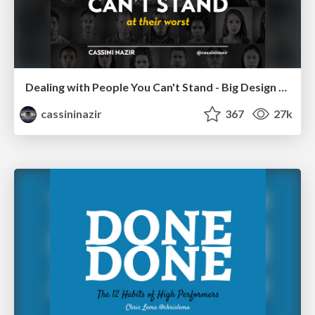
Dealing with People You Can't Stand - Big Design 2015
cassininazir
367
27k