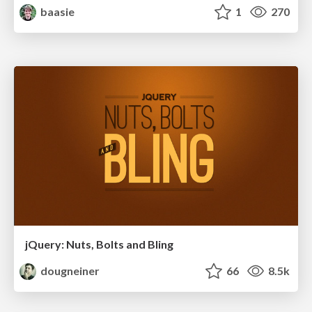
baasie
1
270
jQuery: Nuts, Bolts and Bling
dougneiner
66
8.5k