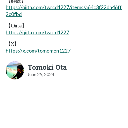
【解説】
https://qiita.com/twrcd1227/items/a64c3f22da46ff
2c0fbd
【Qiita】
https://qiita.com/twrcd1227
【X】
https://x.com/tomomon1227
Tomoki Ota
June 29, 2024