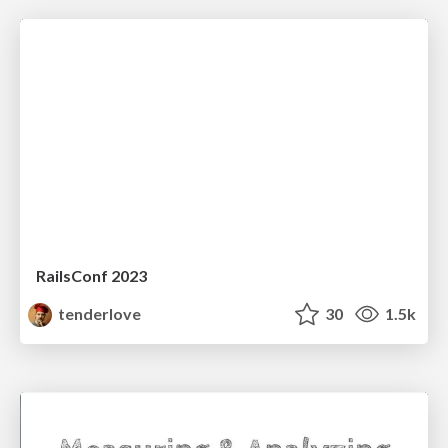
RailsConf 2023
tenderlove
30
1.5k