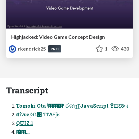
Highjacked: Video Game Concept Design
rkendrick25
1
430
PRO
Transcript
Tomoki Ota ʲ௒೉໰ʳ ઈରʹղ͚ͳ͍JavaScript ΫΠζ8બ
࣍ͷίʔυͷ࣮ߦ݁Ռ͸ Ͳ͏ͳΔͰ͠ΐ͏͔ʁ
QUIZ.1
౴͑͸…