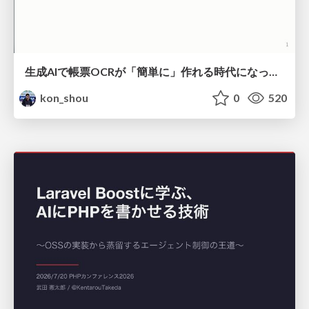
生成AIで帳票OCRが「簡単に」作れる時代になった？
kon_shou
0
520