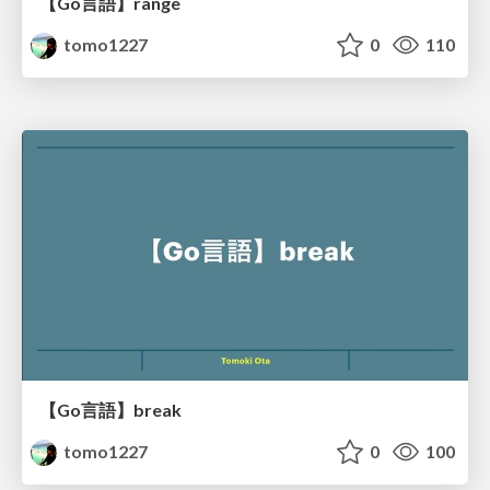
【Go言語】range
tomo1227
0
110
【Go言語】break
tomo1227
0
100