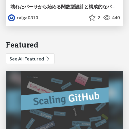
壊れたパーサから始める関数型設計と構成的なパーサ #fp_matsuri
raiga0310
2
440
Featured
See All Featured