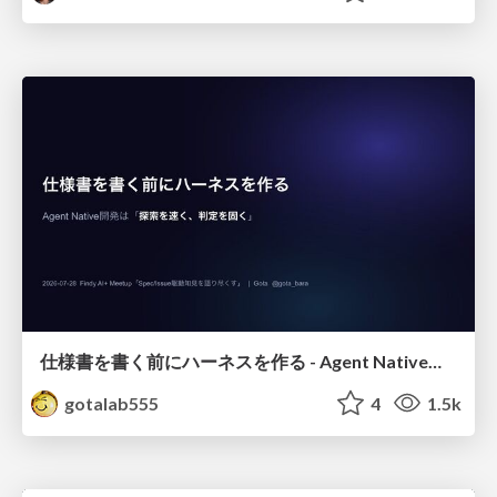
仕様書を書く前にハーネスを作る - Agent Native開発は「探索を速く、判定を固く」
gotalab555
4
1.5k