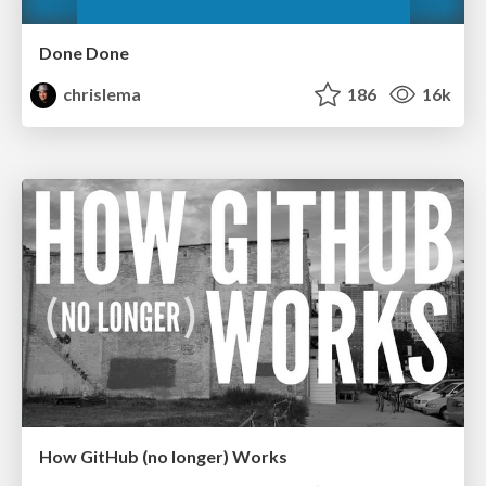
Done Done
chrislema
186
16k
How GitHub (no longer) Works