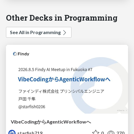
Other Decks in Programming
See All in Programming
VibeCodingからAgenticWorkflowへ
starfish719
0
270