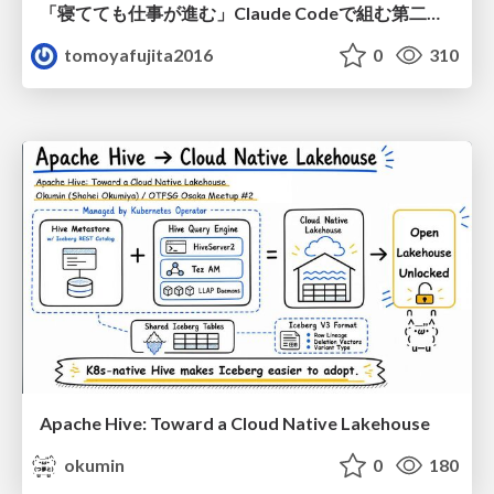
「寝てても仕事が進む」Claude Codeで組む第二の脳
tomoyafujita2016
0
310
Apache Hive: Toward a Cloud Native Lakehouse
okumin
0
180