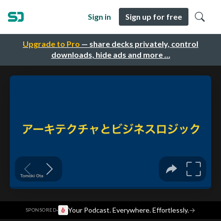
Sign in
Sign up for free
Upgrade to Pro
— share decks privately, control
downloads, hide ads and more …
·
Your Podcast. Everywhere. Effortlessly.
→
SPONSORED