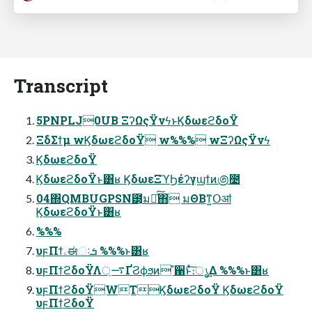
Transcript
5PNPLJ0UB ΞʔΩςΫνϟͱϏδωεϩδοΫ
ΞδΣϯμ wϏδωεϩδοΫ w%%% wΞʔΩςΫνϟ
ϏδωεϩδοΫ
ϏδωεϩδοΫͱ͸ʁ ϏδωεΞϓϦέʔγϣϯͷ಄೴
04΍QMBUGPSN౳͕มԽͯ͠΋ มΘΒͳ͍Օॴ
ϏδωεϩδοΫͱ͸ʁ
%%%
υϝΠϯۦಈઃܭ %%%ͱ͸ʁ
υϝΠϯϩδοΫΛ࠷্ҐϨϕϧͷ ํ਑ͱͯ͠։ൃ͢Δ %%%ͱ͸ʁ
υϝΠϯϩδοΫWTϏδωεϩδοΫ ϏδωεϩδοΫ
υϝΠϯϩδοΫ