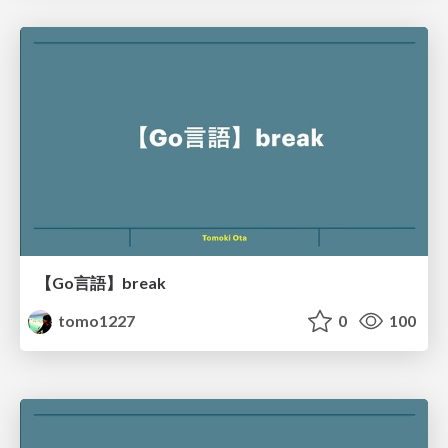
【Go言語】break
tomo1227
0
100