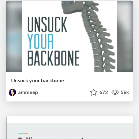
Unsuck your backbone
ammeep
672
58k