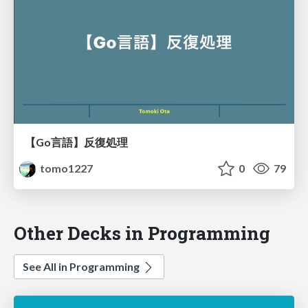
【Go言語】反復処理
tomo1227
0
79
Other Decks in Programming
See All in Programming