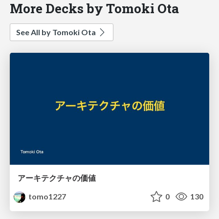
More Decks by Tomoki Ota
See All by Tomoki Ota
アーキテクチャの価値
tomo1227
0
130