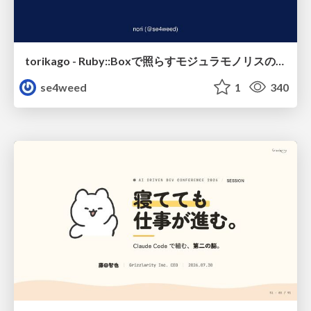
torikago - Ruby::Boxで照らすモジュラモノリスの実行境界
se4weed
1
340