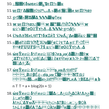
ۀ຿΍Ϗδωεͷର৅ྖҬ υϝΠϯͱ͸ʁ
υϝΠϯʹؔ͢Δ஌ࣝ΍ϧʔϧɺཁٻΛ ந৅తʹ੔ཧͨ͠΋ͷ υϝΠϯϞσϧ
ࣦഊͨ͠࿩ͱ੒ޭ͍ͯ͠Δ࿩͕͋Δ %%%͸ѱͳͷ͔ʁ
w υϝΠϯϞσϧශ݂঱ w ஌ࣝෆ଍ɻͳΜͪΌͬͯ%%% w
ແବʹந৅ͳσΟϨΫτϦΛ࡞Δ %%%Ͱࣦഊ͢Δཧ༝
ίʔυΛಡΉͷ͕ԼखͳΤϯδχΞͷͨΊ ʹίʔυΛ៉ྷʹ͢Δͷ͸࣌ؒͷແବ ஌ࣝෆ଍
ந৅తͳϨΠϠʔ͕ͨ͘͞Μ͔͋ͬͯͬ͜ ͍͍͠ɺίʔυ෼ׂͰ͖ͯεϚʔτʹͳΔ ͷೝࣝͰ࠾༻͞Ε͕ͪ
ˠ#FUUFS.7$ ແବʹந৅ͳσΟϨΫτϦΛ࡞Δ
ώοΫͷ๏ଇ δϟϜͷ๏ଇ Ϣʔβʔͷҙࢥܾఆʹ͔͔Δ࣌ؒ͸ɺબ୒ߦҝ
ʹ͓͚ΔΤϯτϩϐʔྔʹൺྫ͢Δɻྫ͑͹ɺ ϨετϥϯͷϝχϡʔͰɺબ୒ࢶ͕૿͑Δ΄Ͳ
஫จ͢Δ·Ͱʹ͕͔͔࣌ؒΔɻ
ώοΫͷ๏ଇ δϟϜͷ๏ଇ ҙࢥܾఆΛআ͘ॴཁ࣌ؒɺ
࣮ݧ͔ΒಘΒΕͨฏۉతҙࢥܾఆ ࣌ؒʢ໿NTʣɺ
બ୒ࢶͷ਺ͷͱ͖ɺॴཁ࣌ؒ ͸ҎԼͷΑ ͏ʹදͤΒΕΔɻ a b
n T T = a + blog2(n + 1)
ώοΫͷ๏ଇ δϟϜͷ๏ଇ ྫ͑͹͋Δ৴߸ΛݟͯରԠ͢ΔϘλϯΛԡ͢ͱ͍͏৔߹
ɺ৴߸ͷཧղ΍Ϙ
λϯԡԼʹ͔͔ΔҰఆ࣌ؒΛϛϦඵͱ͢ΔͳΒɺ৴߸ͷൃ৴͔ΒϘλ
ϯԡԼ·Ͱͷ࣌ؒ͸࣍ͷΑ͏ʹͳΔɻ Ϙλϯͷ਺͕ͭͷ৔߹ɿ5