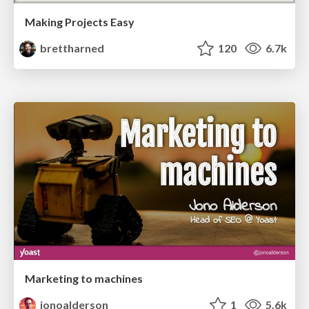
Making Projects Easy
brettharned
120
6.7k
Marketing to machines
jonoalderson
1
5.6k