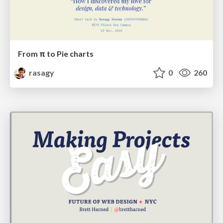
From π to Pie charts
rasagy
0
260