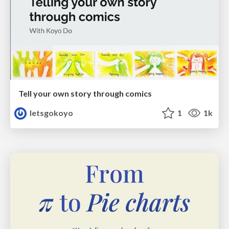
Tell your own story through comics
letsgokoyo
1
1k