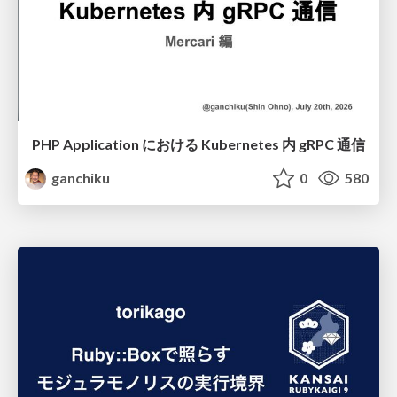
PHP Application における Kubernetes 内 gRPC 通信
ganchiku
0
580