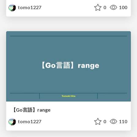
tomo1227
0
100
【Go言語】range
tomo1227
0
110