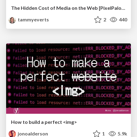
The Hidden Cost of Media on the Web [PixelPalooza 2025]
tammyeverts
2
440
How to build a perfect <img>
jonoalderson
1
5.9k