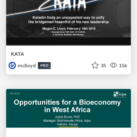
KATA
mclloyd
35
15k
PRO