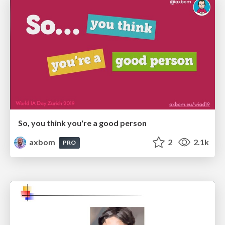
So, you think you're a good person
axbom
2
2.1k
PRO