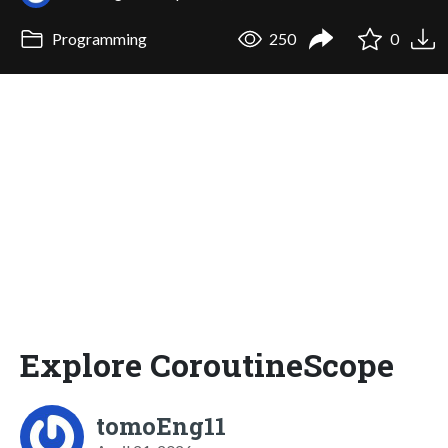
Programming
250
0
Explore CoroutineScope
tomoEng11