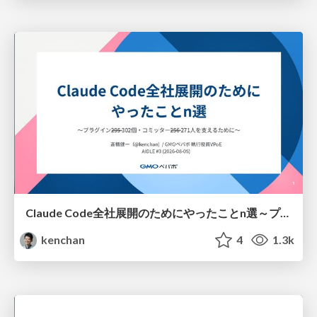
Claude Code全社展開のためにやったことn選～プラグイン302個・コミッター271人を支えるために～
kenchan
4
1.3k