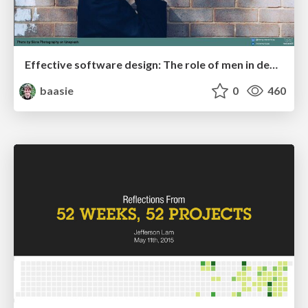
Effective software design: The role of men in debugging patriarchy in IT @ Voxxed Days AMS
baasie
0
460