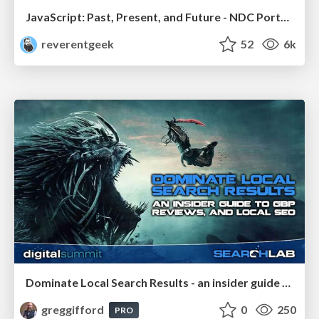
JavaScript: Past, Present, and Future - NDC Porto 2020
reverentgeek
52
6k
Dominate Local Search Results - an insider guide to GBP, reviews, and Local SEO
greggifford
0
250
PRO