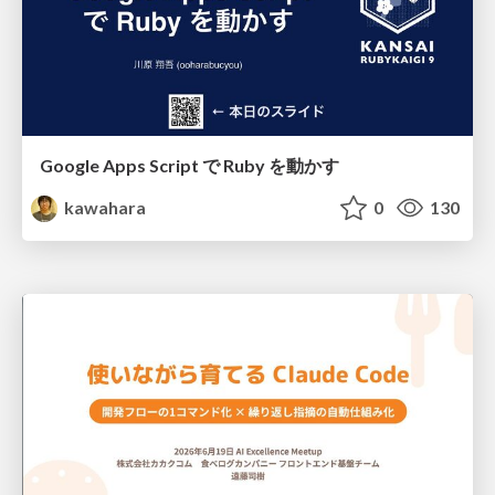
Google Apps Script で Ruby を動かす
kawahara
0
130