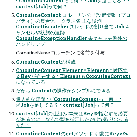
• CoroutineContextって何？ • Jobを足してる？ •
context[Job]って何？
CoroutineContext コルーチンの「設定情報（プロ
パティ）の集合体」 クラス名 主な役割
CoroutineDispatcher スレッドの割り当て Job キ
ャンセルや状態の追跡
CoroutineExceptionHandler 未キャッチ例外の
ハンドリング
CoroutineName コルーチンに名前を付与
CoroutineContextの構成
CoroutineContext.Element • Elementに対応す
るKeyが存在する • ElementもCoroutineContext
になっている
だから Contextの操作がシンプルにできる
個人的な疑問 • ✅CoroutineContextって何？ •
✅Jobを足してる？ • context[Job]って何？
context[Job]の仕組み 本来はKeyを指定する必要
があるのに、なんで型を指定しただけで取り出せる
んだ？
CoroutineContextのgetメソッド 引数にKey<E>