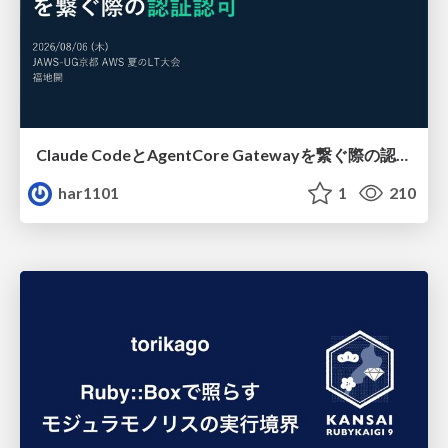
Claude CodeとAgentCore Gatewayを繋ぐ際の認証認可 / Authentication and authorization when connecting Claude Code with AgentCore Gateway
har1101
1
210