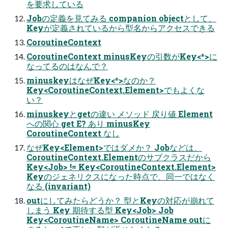
を要求している
Jobの定義を⾒てみる companion objectとして、
Keyが定義されているから型名からアクセスできる
CoroutineContext
CoroutineContext minusKeyの引数がKey<*>に
なってるのはなんで？
minuskeyはなぜKey<*>なのか？
Key<CoroutineContext.Element>でもよくな
い？
minuskeyとgetの違い メソッド 戻り値 Element
への関心 get E? あり minusKey
CoroutineContext なし
なぜKey<Element>ではダメか？ Jobなどは、
CoroutineContext.Elementのサブクラスだから
Key<Job> != Key<CoroutineContext.Element>
Keyのジェネリクスになった時点で、同一ではなく
なる (invariant)
outにしてみたらどうか？ 型とKeyの対応が崩れて
しまう Key 期待する型 Key<Job> Job
Key<CoroutineName> CoroutineName outに