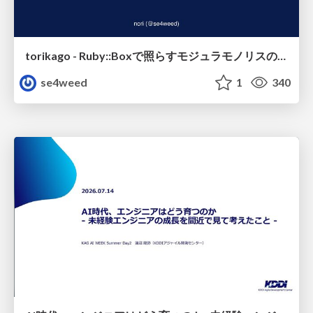
torikago - Ruby::Boxで照らすモジュラモノリスの実行境界
se4weed
1
340