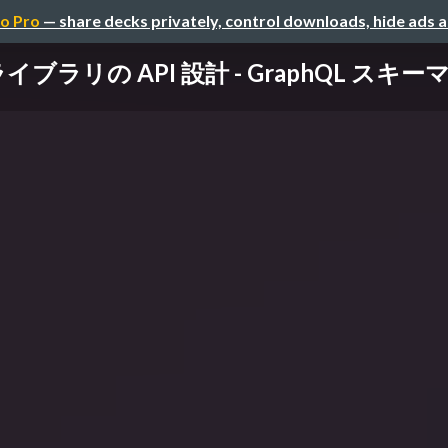
o Pro
— share decks privately, control downloads, hide ads 
ラリの API 設計 - GraphQL スキー