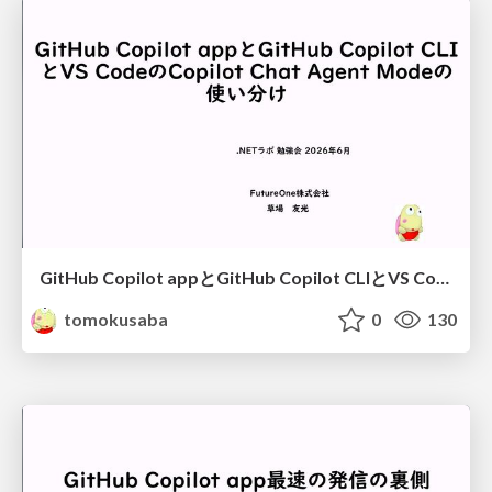
GitHub Copilot appとGitHub Copilot CLIとVS CodeのCopilot Chat Agent Modeの使い分け
tomokusaba
0
130