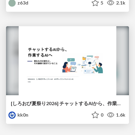
z63d
5
2.1k
[しろおび夏祭り2026] チャットするAIから、作業するAIへ - 使われ方の変化と、その裏側で起きていること
kk0n
0
1.6k