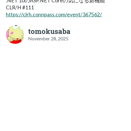
.NET 10のASP.​NET Coreの気になる新機能
CLR/H #111
https://clrh.connpass.com/event/367562/
tomokusaba
November 28, 2025