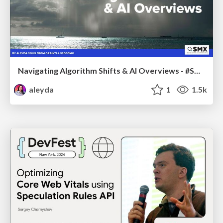
Navigating Algorithm Shifts & AI Overviews - #SMXNext
aleyda
1
1.5k