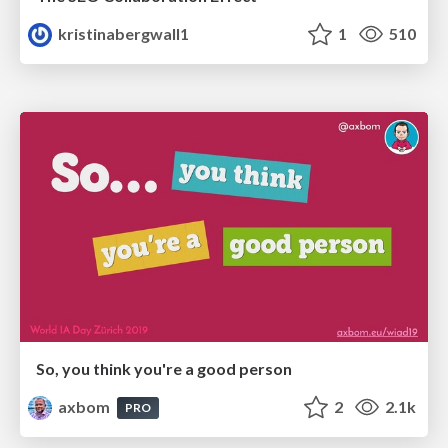
kristinabergwall1
1
510
So, you think you're a good person
axbom
2
2.1k
PRO