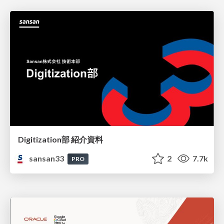
Digitization部 紹介資料
sansan33
2
7.7k
PRO