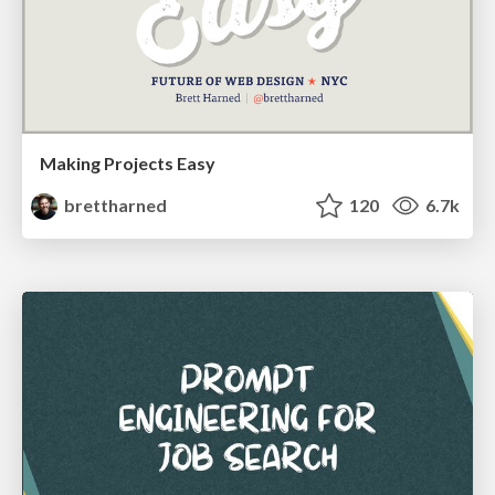
Making Projects Easy
brettharned
120
6.7k