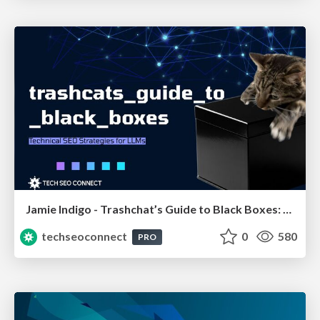
Jamie Indigo - Trashchat’s Guide to Black Boxes: Technical SEO Tactics for LLMs
techseoconnect
0
580
PRO