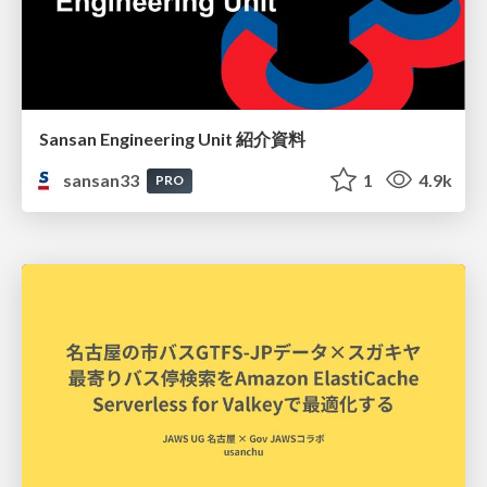
Sansan Engineering Unit 紹介資料
sansan33
1
4.9k
PRO