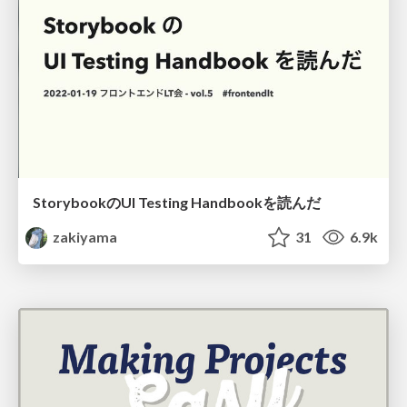
StorybookのUI Testing Handbookを読んだ
zakiyama
31
6.9k