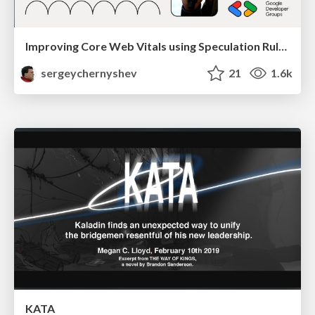
Improving Core Web Vitals using Speculation Rules API
sergeychernyshev
21
1.6k
KATA