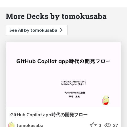
More Decks by tomokusaba
See All by tomokusaba
GitHub Copilot app時代の開発フロー
tomokusaba
0
37