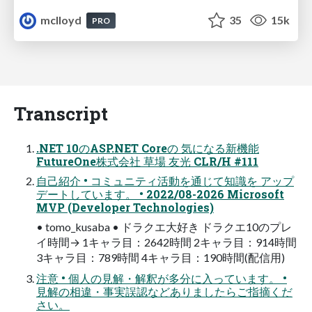
mclloyd
35
15k
PRO
Transcript
.NET 10のASP.NET Coreの 気になる新機能
FutureOne株式会社 草場 友光 CLR/H #111
自己紹介 • コミュニティ活動を通じて知識を アップ
デートしています。 • 2022/08-2026 Microsoft
MVP (Developer Technologies)
• tomo_kusaba • ドラクエ大好き ドラクエ10のプレ
イ時間→ 1キャラ目：2642時間 2キャラ目：914時間
3キャラ目：789時間 4キャラ目：190時間(配信用)
注意 • 個人の見解・解釈が多分に入っています。 •
見解の相違・事実誤認などありましたらご指摘くだ
さい。