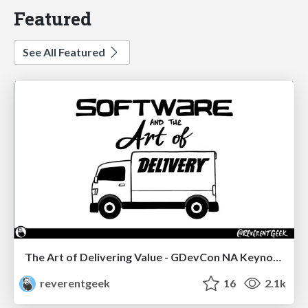
Featured
See All Featured
The Art of Delivering Value - GDevCon NA Keynote
reverentgeek
16
2.1k