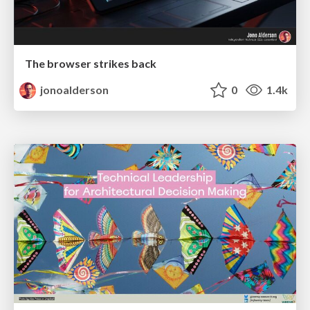
The browser strikes back
jonoalderson
0
1.4k