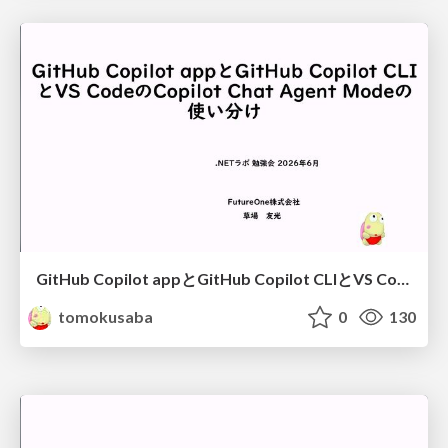
GitHub Copilot appとGitHub Copilot CLIとVS CodeのCopilot Chat Agent Modeの使い分け
tomokusaba
0
130