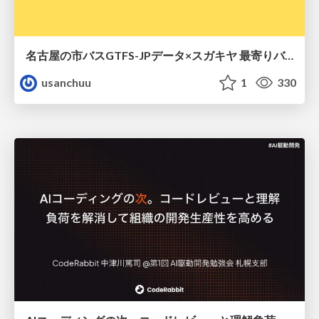
名古屋の市バスGTFS-JPデータ×スガキヤ 最寄りバス停検索をAmazon ElastiCache Serverless for Valkeyで最適化する
usanchuu
1
330