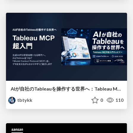
AIが自社のTableauを操作する世界へ：Tableau MCP超入門
tbtykk
0
110