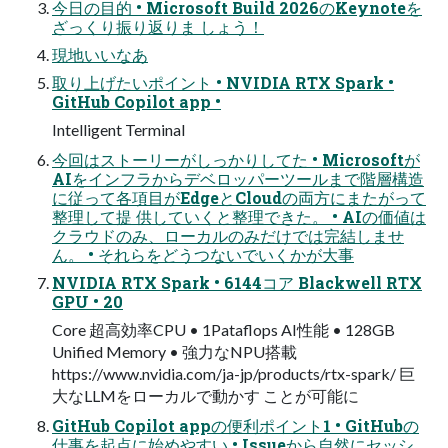
今日の目的 • Microsoft Build 2026のKeynoteを
ざっくり振り返りま しょう！
現地いいなあ
取り上げたいポイント • NVIDIA RTX Spark •
GitHub Copilot app •
Intelligent Terminal
今回はストーリーがしっかりしてた • Microsoftが
AIをインフラからデベロッパーツールまで階層構造
に従って各項目がEdgeとCloudの両方にまたがって
整理して提 供していくと整理できた。 • AIの価値は
クラウドのみ、ローカルのみだけでは完結しませ
ん。 • それらをどうつないでいくかが大事
NVIDIA RTX Spark • 6144コア Blackwell RTX
GPU • 20
Core 超高効率CPU • 1Pataflops AI性能 • 128GB
Unified Memory • 強力なNPU搭載
https://www.nvidia.com/ja-jp/products/rtx-spark/ 巨
大なLLMをローカルで動かす ことが可能に
GitHub Copilot appの便利ポイント1 • GitHubの
仕事を起点に始めやすい • Issueから自然にセッシ