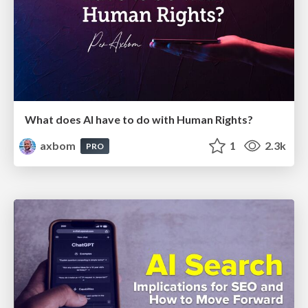
What does AI have to do with Human Rights?
axbom
1
2.3k
PRO