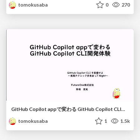
tomokusaba
0
270
GitHub Copilot appで変わる GitHub Copilot CLI開発体験
tomokusaba
1
1.5k