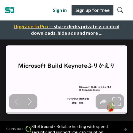
Sign in
Sign up for free
Upgrade to Pro
— share decks privately, control
downloads, hide ads and more …
SiteGround - Reliable hosting with speed,
·
→
SPONSORED
security, and support you can count on.