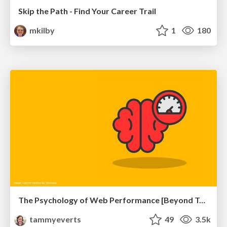
Skip the Path - Find Your Career Trail
mkilby
1
180
The Psychology of Web Performance [Beyond Tellerrand 2023]
tammyeverts
49
3.5k