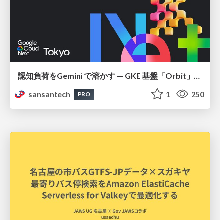
認知負荷をGemini で溶かす — GKE 基盤「Orbit」における AI エージェントの実践
sansantech
1
250
PRO