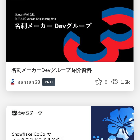
名刺メーカーDevグループ 紹介資料
sansan33
0
1.2k
PRO