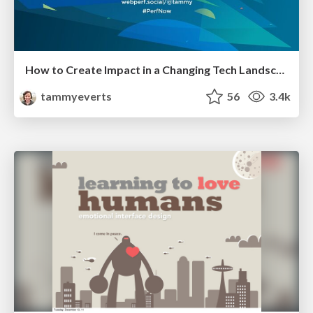
How to Create Impact in a Changing Tech Landscape [PerfNow 2023]
tammyeverts
56
3.4k