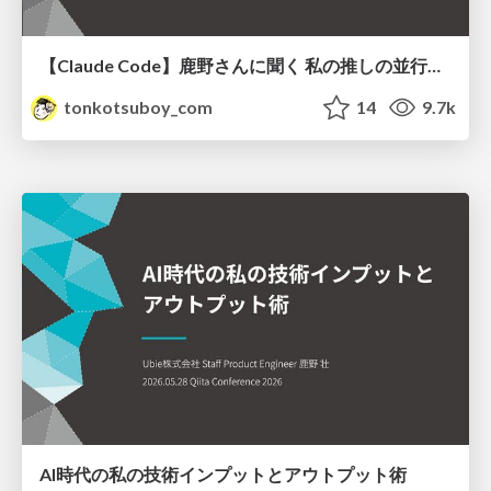
【Claude Code】鹿野さんに聞く 私の推しの並行開発環境 大公開 / claude-code-parallel-2026-07-15
tonkotsuboy_com
14
9.7k
AI時代の私の技術インプットとアウトプット術