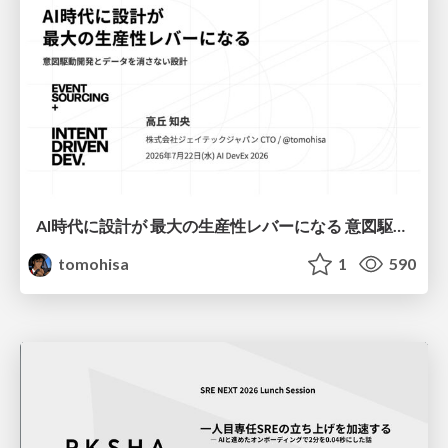
AI時代に設計が 最大の生産性レバーになる 意図駆動開発とデータを消さない設計｜Don't Delete Your Data or Your Intent — Design as the Deepest Lever in the AI Era
tomohisa
1
590