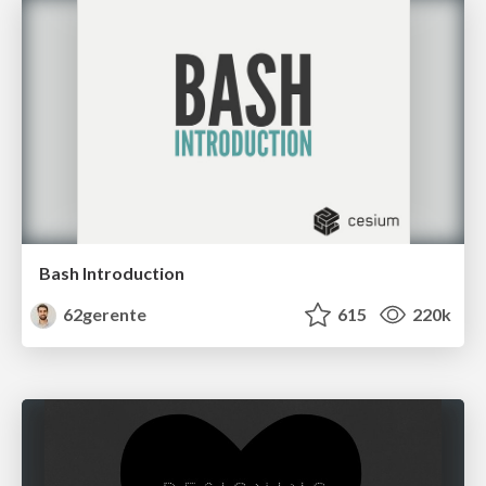
Bash Introduction
62gerente
615
220k