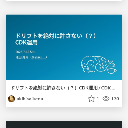
ドリフトを絶対に許さない（？）CDK運用 / CDK Ops with Zero Tolerance for Drifts (?)
akihisaikeda
1
170