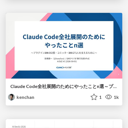
Claude Code全社展開のためにやったことn選～プラグイン302個・コミッター271人を支えるために～
kenchan
1
1k