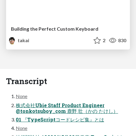
Building the Perfect Custom Keyboard
takai
2
830
Transcript
None
株式会社Ubie Staff Product Engineer
@tonkotsuboy_com 鹿野 壮（かの たけし）
01 『TypeScriptコードレシピ集』とは
None