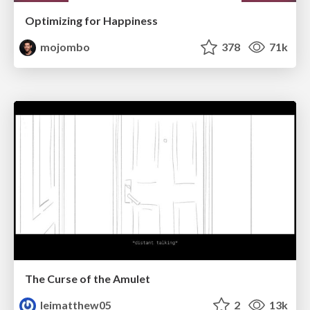
Optimizing for Happiness
mojombo
378
71k
The Curse of the Amulet
leimatthew05
2
13k