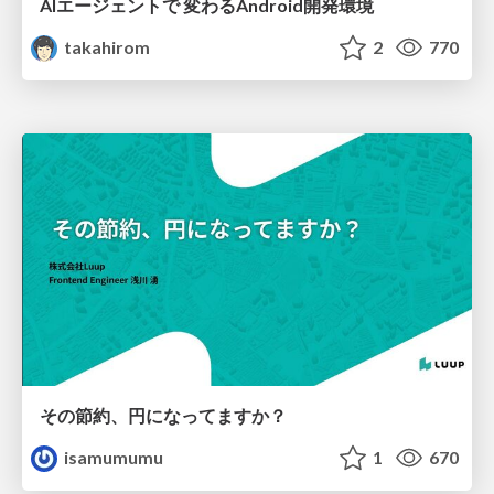
AIエージェントで 変わるAndroid開発環境
takahirom
2
770
その節約、円になってますか？
isamumumu
1
670