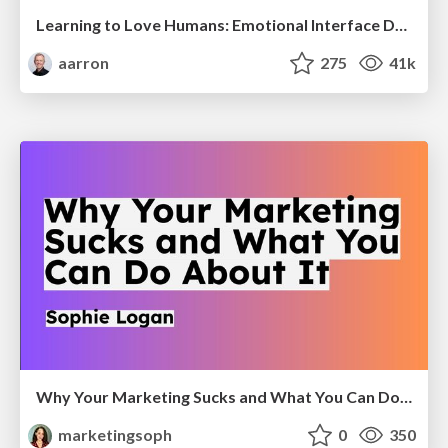
Learning to Love Humans: Emotional Interface Design
aarron
275
41k
Why Your Marketing Sucks and What You Can Do About It - Sophie Logan
marketingsoph
0
350