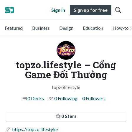
Sign in
Sign up for free
Featured
Business
Design
Education
How-to &
topzo.lifestyle – Cổng
Game Đổi Thưởng
topzolifestyle
0 Decks
0 Following
0 Followers
0 Stars
https://topzo.lifestyle/