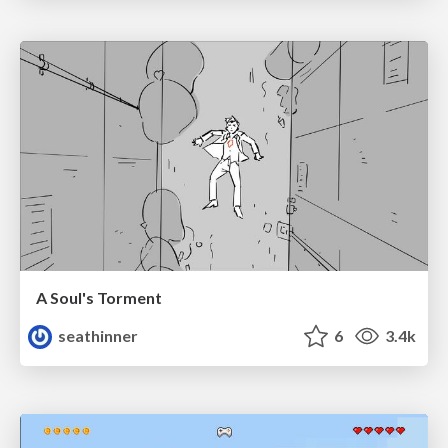
A Soul's Torment
seathinner
6
3.4k