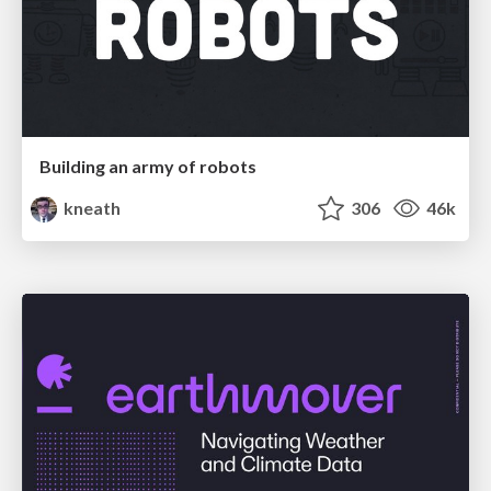
Building an army of robots
kneath
306
46k