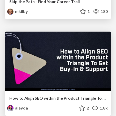
Skip the Path - Find Your Career Trail
mkilby
1
180
How to Align SEO within the Product Triangle To Get Buy-In & Support - #RIMC
aleyda
2
1.8k