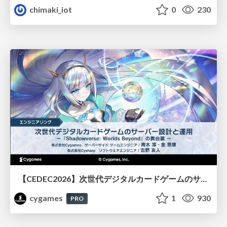
chimaki_iot
0
230
【CEDEC2026】次世代デジタルカードゲームのサーバー設計と運用 〜『Shadowverse: Worlds Beyond』の舞台裏～
cygames
1
930
PRO