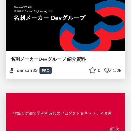
名刺メーカーDevグループ 紹介資料
sansan33
0
1.2k
PRO