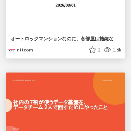
オートロックマンションなのに、各部屋は施錠なし！？ 攻撃者が組織内ネットワークで大暴れする理由 / The Front Door Is Locked, but the Rooms Are Wide Open: Why Attackers Move Freely Inside Enterprise Networks
nttcom
1
1.6k