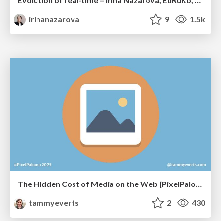
Evolution of real-time – Irina Nazarova, EuRuKo, 2024
irinanazarova
9
1.5k
The Hidden Cost of Media on the Web [PixelPalooza 2025]
tammyeverts
2
430