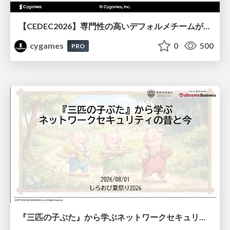
【CEDEC2026】専門性の高いデフォルメチームが挑んだ人材育成戦略 〜Cygames Academiaの企画から実施まで〜
cygames
0
500
PRO
『三匹の子ぶた』から学ぶネットワークセキュリティの昔と今 / Network Security: Then and Now Through the Lens of The Three Little Pigs