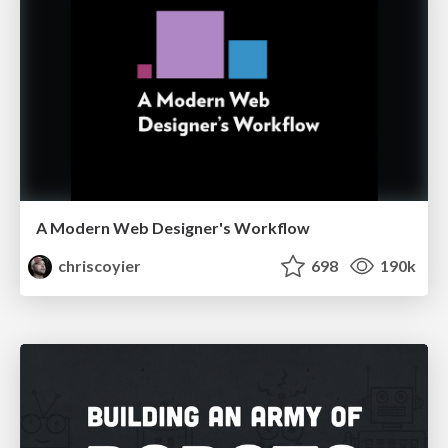
A Modern Web Designer's Workflow
chriscoyier
698
190k