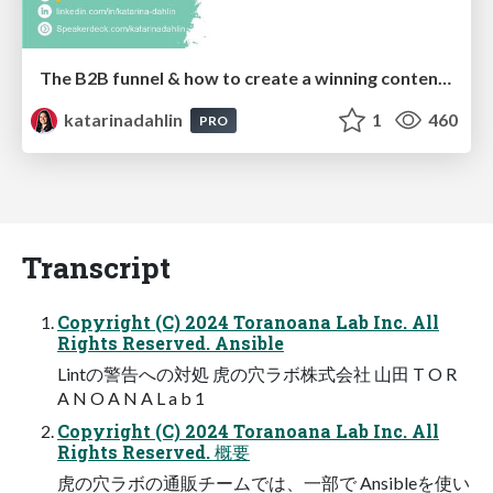
The B2B funnel & how to create a winning content strategy
katarinadahlin
1
460
PRO
Transcript
Copyright (C) 2024 Toranoana Lab Inc. All
Rights Reserved. Ansible
Lintの警告への対処 虎の穴ラボ株式会社 山田 T O R
A N O A N A L a b 1
Copyright (C) 2024 Toranoana Lab Inc. All
Rights Reserved. 概要
虎の穴ラボの通販チームでは、一部で Ansibleを使い