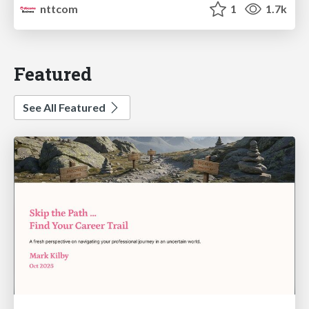
nttcom
1
1.7k
Featured
See All Featured