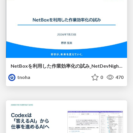
NetBoxを利用した作業効率化の試み_NetDevNight4
tnoha
0
470