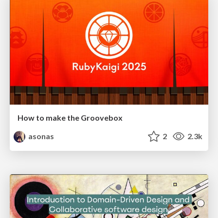
How to make the Groovebox
asonas
2
2.3k