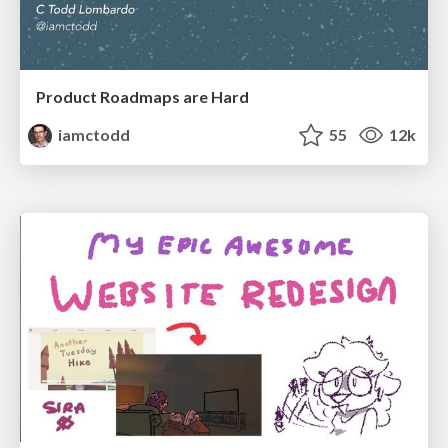
Product Roadmaps are Hard
iamctodd
55
12k