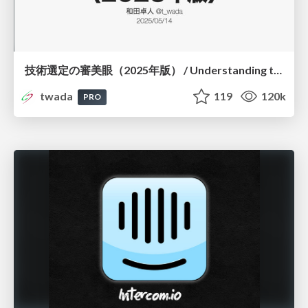
技術選定の審美眼（2025年版） / Understanding the Spiral of Technologies 2025 edition
twada
119
120k
PRO