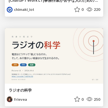
[ChatGPT Work LT]事務作業が苦手な人のための バックオフィスの「半」自動化
chimaki_iot
0
220
ラジオの科学
frievea
0
250