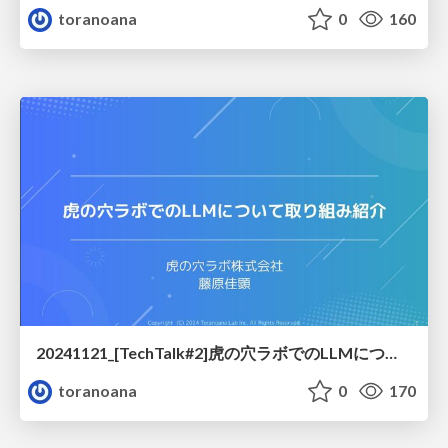
toranoana
0
160
20241121_[TechTalk#2]虎の穴ラボでのLLMについて取り組み紹介
toranoana
0
170