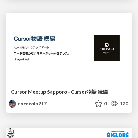
Cursor Meetup Sapporo - Cursor物語 続編
cocacola917
0
130