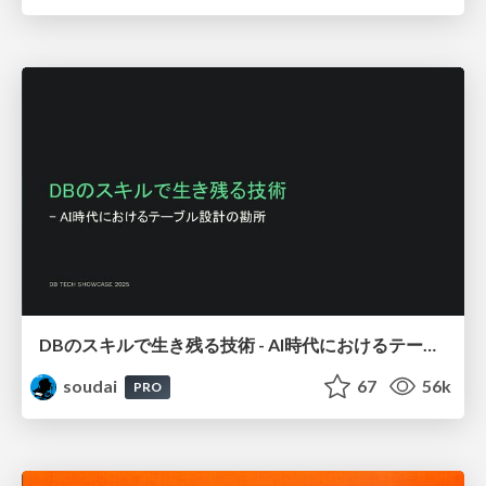
DBのスキルで生き残る技術 - AI時代におけるテーブル設計の勘所
soudai
67
56k
PRO