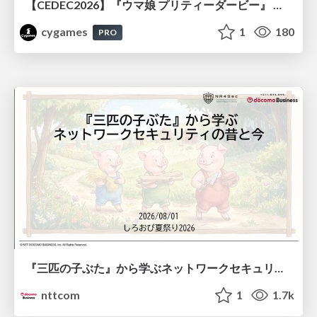
【CEDEC2026】『ウマ娘 プリティーダービー』 英語版のキャラクターの方言や口調をローカライズするための創造的アプローチ
cygames
1
180
PRO
『三匹の子ぶた』から学ぶネットワークセキュリティの昔と今 / Network Security: Then and Now Through the Lens of The Three Little Pigs
nttcom
1
1.7k