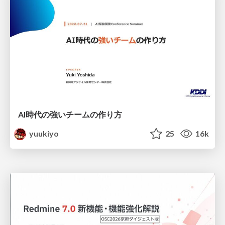
AI時代の強いチームの作り方
yuukiyo
25
16k