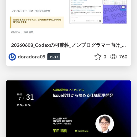
20260608_Codexの可能性_ノンプログラマー向け_大城追記
doradora09
0
760
PRO