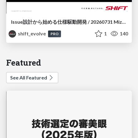
Issue設計から始める仕様駆動開発 / 20260731 Mizuki Hirata
shift_evolve
1
140
PRO
Featured
See All Featured