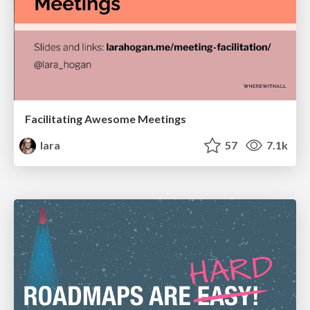
Facilitating Awesome Meetings
lara
57
7.1k