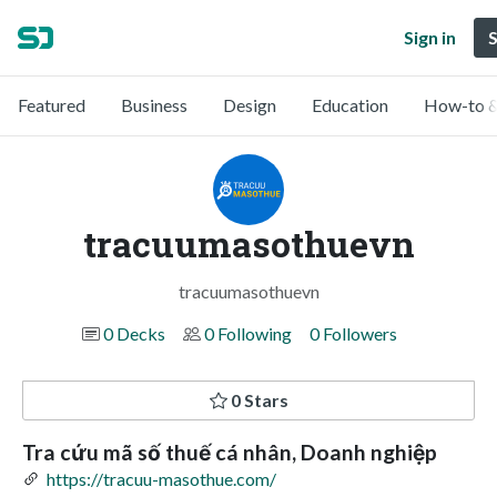
Sign in
S
Featured
Business
Design
Education
How-to &
tracuumasothuevn
tracuumasothuevn
0 Decks
0 Following
0 Followers
0 Stars
Tra cứu mã số thuế cá nhân, Doanh nghiệp
https://tracuu-masothue.com/