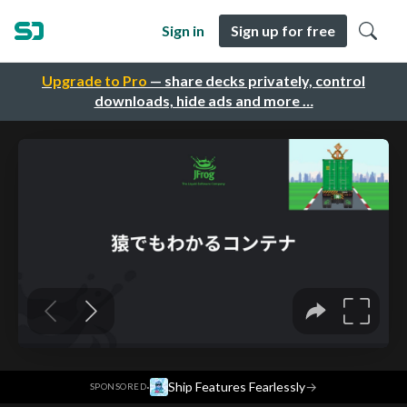
Sign in
Sign up for free
Upgrade to Pro
— share decks privately, control
downloads, hide ads and more …
·
Ship Features Fearlessly
→
SPONSORED