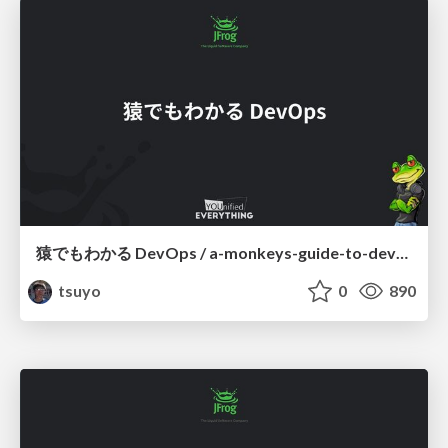
猿でもわかる DevOps / a-monkeys-guide-to-devops
tsuyo
0
890