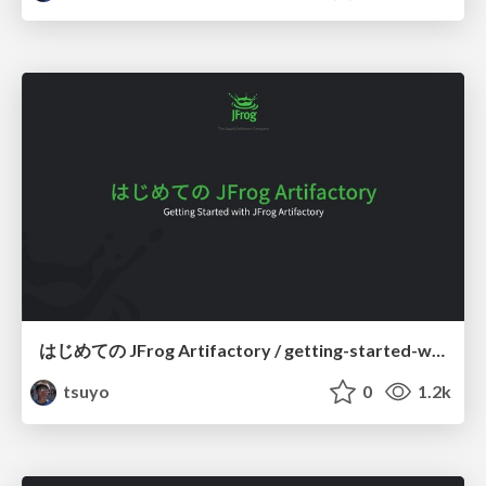
はじめての JFrog Artifactory / getting-started-with-jfrog-artifactory
tsuyo
0
1.2k