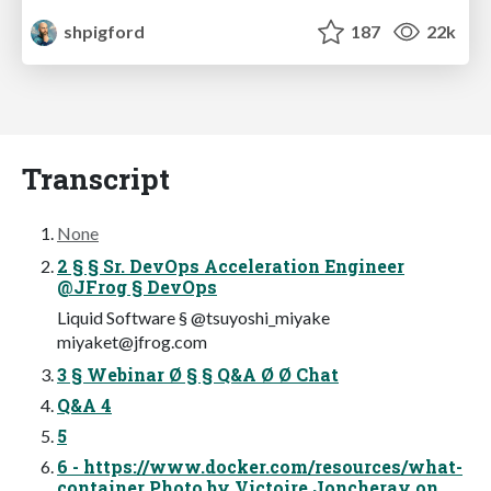
shpigford
187
22k
Transcript
None
2 § § Sr. DevOps Acceleration Engineer
@JFrog § DevOps
Liquid Software § @tsuyoshi_miyake
miyaket@jfrog.com
3 § Webinar Ø § § Q&A Ø Ø Chat
Q&A 4
5
6 - https://www.docker.com/resources/what-
container Photo by Victoire Joncheray on