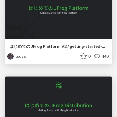
はじめての JFrog Platform V2 / getting-started-with-jfrog-platform-v2
tsuyo
0
440