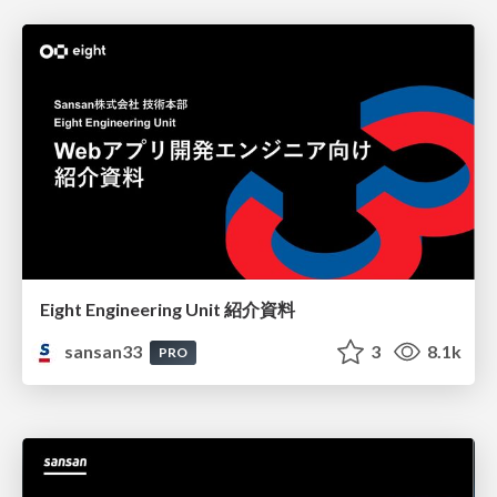
Eight Engineering Unit 紹介資料
sansan33
3
8.1k
PRO