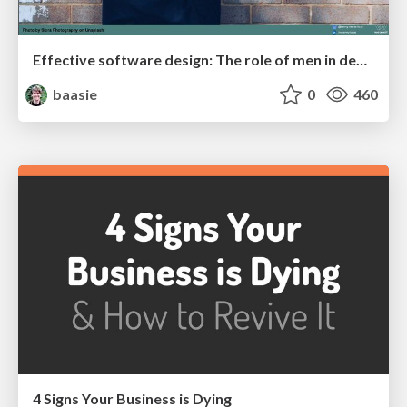
Effective software design: The role of men in debugging patriarchy in IT @ Voxxed Days AMS
baasie
0
460
4 Signs Your Business is Dying