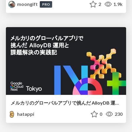
moongift
2
1.9k
PRO
メルカリのグローバルアプリで挑んだ AlloyDB 運用と課題解決の実践記
hatappi
0
230