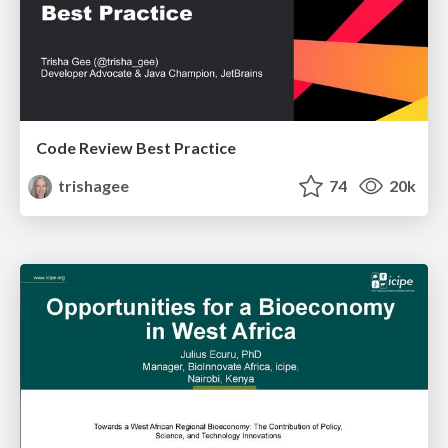
Code Review Best Practice
trishagee
74
20k