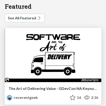
Featured
See All Featured
The Art of Delivering Value - GDevCon NA Keynote
reverentgeek
16
2.1k