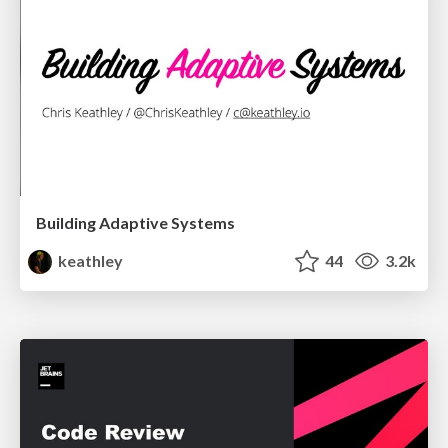
Building Adaptive Systems
keathley
44
3.2k