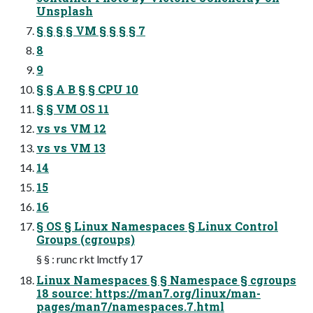
Unsplash
§ § § § VM § § § § 7
8
9
§ § A B § § CPU 10
§ § VM OS 11
vs vs VM 12
vs vs VM 13
14
15
16
§ OS § Linux Namespaces § Linux Control
Groups (cgroups)
§ § : runc rkt lmctfy 17
Linux Namespaces § § Namespace § cgroups
18 source: https://man7.org/linux/man-
pages/man7/namespaces.7.html