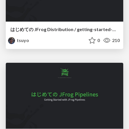
はじめての JFrog Distribution / getting-started-with-jfrog-distribution
tsuyo
0
210