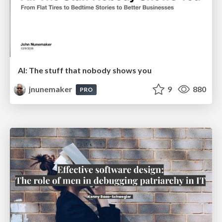
AI: The stuff that nobody shows you
jnunemaker
9
880
PRO