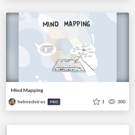
Mind Mapping
helmedeiros
1
300
PRO