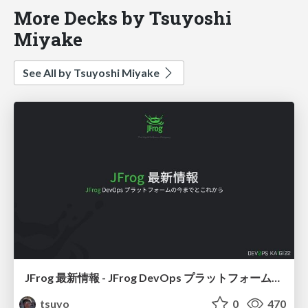
More Decks by Tsuyoshi
Miyake
See All by Tsuyoshi Miyake
JFrog 最新情報 - JFrog DevOps プラットフォームの今までとこれから / jfrog-update-for-devopskaigi-2022
tsuyo
0
470