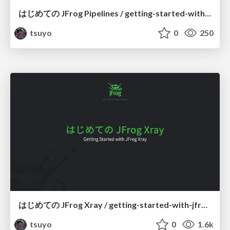
はじめての JFrog Pipelines / getting-started-with-jfrog-pipelines
tsuyo
0
250
はじめての JFrog Xray / getting-started-with-jfrog-xray
tsuyo
0
1.6k