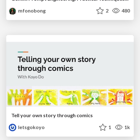
mfonobong
2
480
Tell your own story through comics
letsgokoyo
1
1k