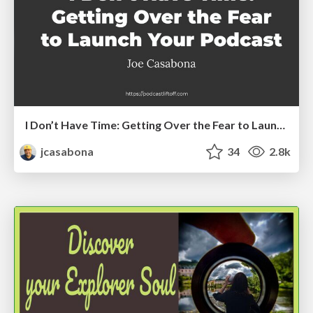
I Don’t Have Time: Getting Over the Fear to Launch Your Podcast
jcasabona
34
2.8k