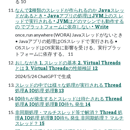
る 10
なんで2種類のスレッドが作られるのか Javaスレッ
ドがあるとき • Javaアプリの処理はJVM上のス レ
ッドで実行される • JVMはどのマシンでも動作する
の でプラットフォームに依存しない • Write
once, run anywhere (WORA) Javaスレッドがないとき
• Javaアプリの処理はOSスレッドで 実行される •
OSスレッドはOS実装に影響を受 ける。実行プラッ
トフォームに依存 する。 11
おしながき 1. スレッドの基本 2. Virtual Threads
とは 3. Virtual Threadsの性能検証 12
2024/5/24 ChatGPTで生成
スレッドの中では様々な処理が実行される Thread
処理A IO処理 処理B 13
IO待ちが発生するとスレッドは待たされる Thread
処理A IO処理 処理B IO待ち 発生 14
非同期処理・マルチスレッド等で解消？ Thread 処
理A IO処理 処理B IO待ち 発生 非同期処理？ マルチ
スレッド？ 15