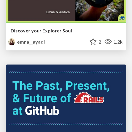
Discover your Explorer Soul
emna__ayadi
2
1.2k