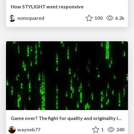
How STYLIGHT went responsive
nonsquared
100
6.2k
Game over? The fight for quality and originality in the time of robots
wayneb77
1
240