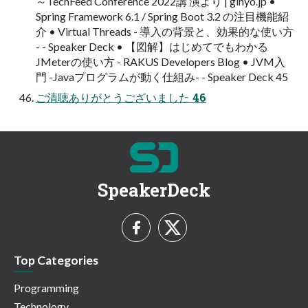
～TechFeed Conference 2022講 演より | gihyo.jp •
Spring Framework 6.1 / Spring Boot 3.2 の注目機能紹
介 • Virtual Threads - 導入の背景と、効果的な使い方
- - Speaker Deck • 【図解】はじめてでもわかる
JMeterの使い方 - RAKUS Developers Blog • JVM入
門 -Javaプログラムが動く仕組み- - Speaker Deck 45
ご清聴ありがとうございました 46
SpeakerDeck
Top Categories
Programming
Technology