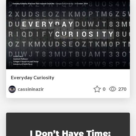
Everyday Curiosity
cassininazir
0
270