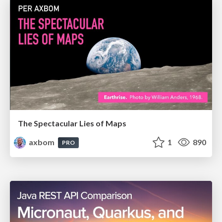
The Spectacular Lies of Maps
axbom
1
890
PRO