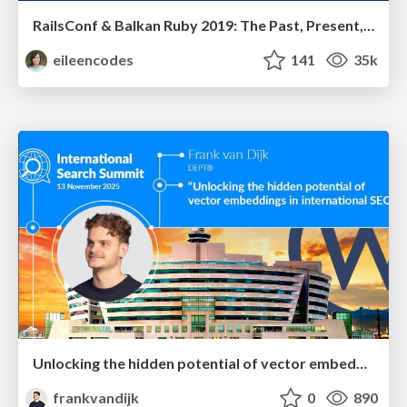
RailsConf & Balkan Ruby 2019: The Past, Present, and Future of Rails at GitHub
eileencodes
141
35k
Unlocking the hidden potential of vector embeddings in international SEO
frankvandijk
0
890