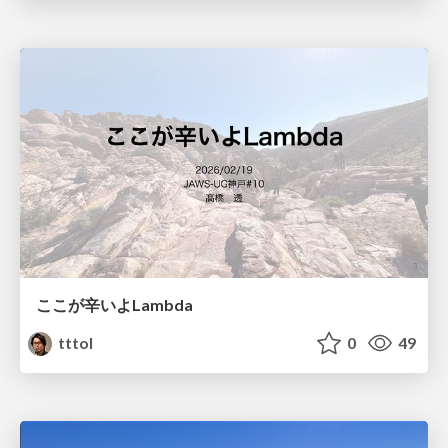
ここが辛いよLambda
tttol
0
49