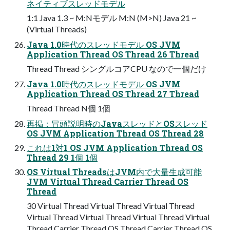
ネイティブスレッドモデル
1:1 Java 1.3 ~ M:Nモデル M:N (M>N) Java 21 ~
(Virtual Threads)
Java 1.0時代のスレッドモデル OS JVM
Application Thread OS Thread 26 Thread
Thread Thread シングルコアCPU なので一個だけ
Java 1.0時代のスレッドモデル OS JVM
Application Thread OS Thread 27 Thread
Thread Thread N個 1個
再掲：冒頭説明時のJavaスレッドとOSスレッド
OS JVM Application Thread OS Thread 28
これは1対1 OS JVM Application Thread OS
Thread 29 1個 1個
OS Virtual ThreadsはJVM内で大量生成可能
JVM Virtual Thread Carrier Thread OS
Thread
30 Virtual Thread Virtual Thread Virtual Thread
Virtual Thread Virtual Thread Virtual Thread Virtual
Thread Carrier Thread OS Thread Carrier Thread OS