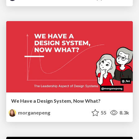
We Have a Design System, Now What?
morganepeng
55
8.3k