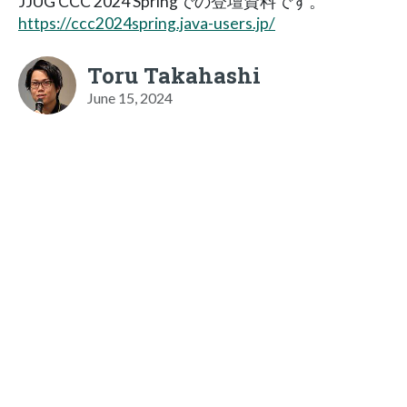
JJUG CCC 2024 Springでの登壇資料です。
https://ccc2024spring.java-users.jp/
Toru Takahashi
June 15, 2024