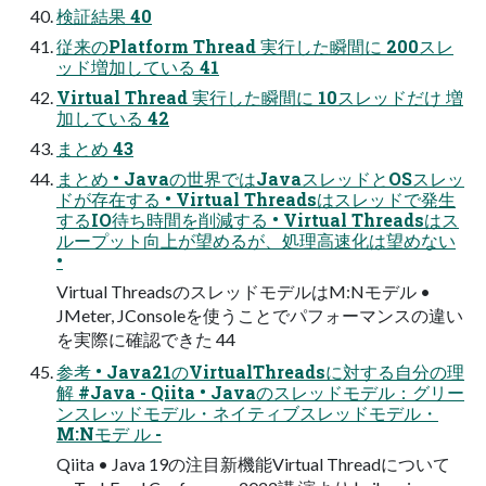
検証結果 40
従来のPlatform Thread 実行した瞬間に 200スレ
ッド増加している 41
Virtual Thread 実行した瞬間に 10スレッドだけ 増
加している 42
まとめ 43
まとめ • Javaの世界ではJavaスレッドとOSスレッ
ドが存在する • Virtual Threadsはスレッドで発生
するIO待ち時間を削減する • Virtual Threadsはス
ループット向上が望めるが、処理高速化は望めない
•
Virtual ThreadsのスレッドモデルはM:Nモデル •
JMeter, JConsoleを使うことでパフォーマンスの違い
を実際に確認できた 44
参考 • Java21のVirtualThreadsに対する自分の理
解 #Java - Qiita • Javaのスレッドモデル：グリー
ンスレッドモデル・ネイティブスレッドモデル・
M:Nモデ ル -
Qiita • Java 19の注目新機能Virtual Threadについて