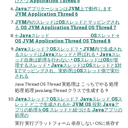
ひとつ Application Thread 5
JavaアプリケーションはJVM上で動作します
JVM Application Thread 6
JVM内のスレッドはOSスレッドとマッピングされ
る OS JVM Application Thread OS Thread 7
←Javaスレッド OSスレッド→
OS JVM Application Thread OS Thread 8
Javaスレッド？OSスレッド？ • JVM内で生成され
るスレッドはJavaスレッドと呼ばれる • Javaスレ
ッド自身は処理を行わない • OSスレッドはOSが管
理するスレッド • JavaスレッドはOSスレッドと1対
1でマッピングされ、実処理はOSスレッド側で実行
される
Java Thread OS Thread 実処理は こっちでやる 処理
処理 処理 java.lang.Thread クラスで生成する 9
Javaスレッド？OSスレッド？ Javaスレッド OSス
レッド どこで生成されるか JVM OS 役割 Javaア
プリの処理をOS スレッドと紐づける Javaアプリの
処理の
実行 実行プラットフォーム 依存しない OSに依存す