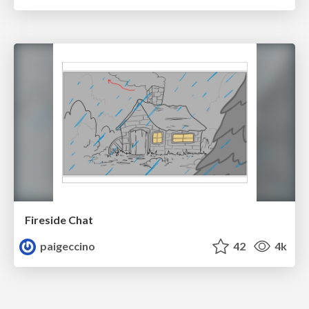
Fireside Chat
paigeccino
42
4k