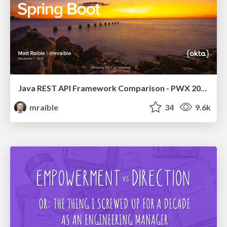
Java REST API Framework Comparison - PWX 2021
mraible
34
9.6k