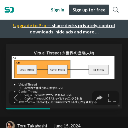
Sign in
Sign up for free
Upgrade to Pro
— share decks privately, control
downloads, hide ads and more …
Toru Takahashi
June 15, 2024