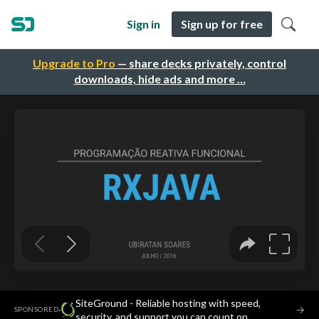
Sign in
Sign up for free
Upgrade to Pro
— share decks privately, control
downloads, hide ads and more …
SiteGround - Reliable hosting with speed,
·
→
SPONSORED
security, and support you can count on.