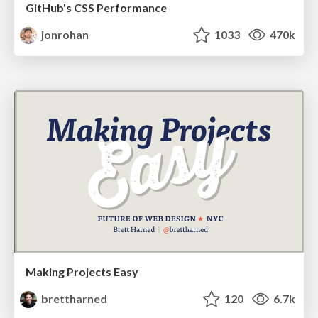
GitHub's CSS Performance
jonrohan
1033
470k
Making Projects Easy
brettharned
120
6.7k