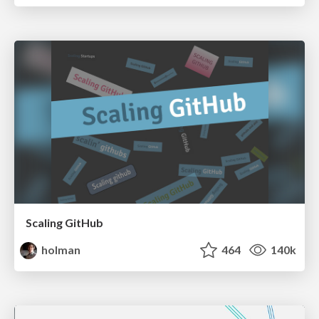
Scaling GitHub
holman
464
140k