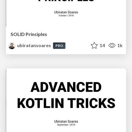
SOLID Principles
ubiratansoares
14
1k
PRO