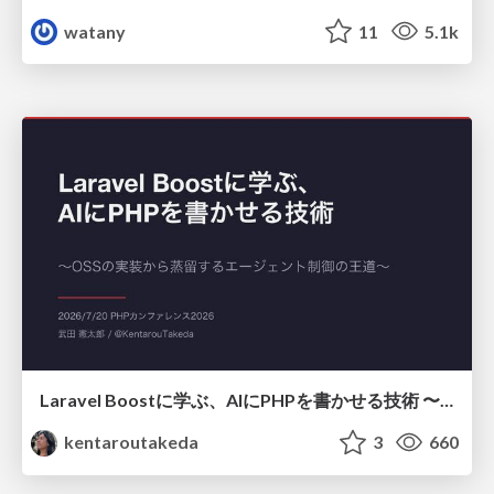
watany
11
5.1k
Laravel Boostに学ぶ、AIにPHPを書かせる技術 〜OSSの実装から蒸留するエージェント制御の王道〜
kentaroutakeda
3
660