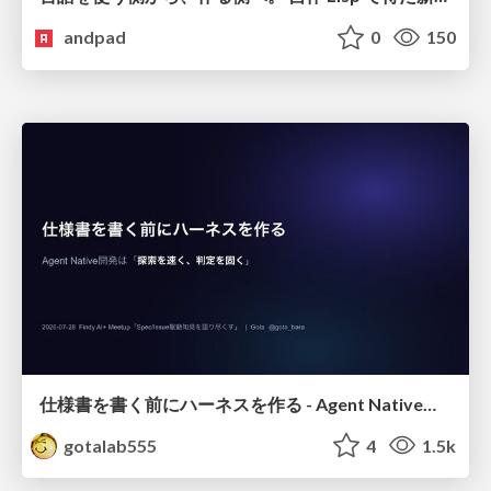
andpad
0
150
仕様書を書く前にハーネスを作る - Agent Native開発は「探索を速く、判定を固く」
gotalab555
4
1.5k