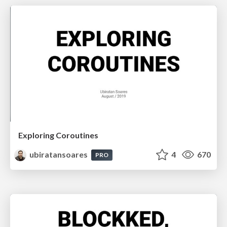
Exploring Coroutines
ubiratansoares
4
670
PRO