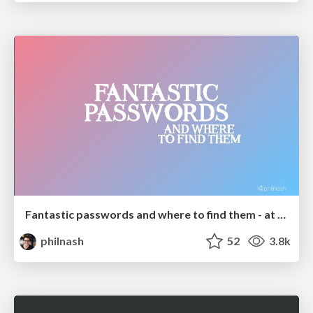
Fantastic passwords and where to find them - at NoRuKo
philnash
52
3.8k