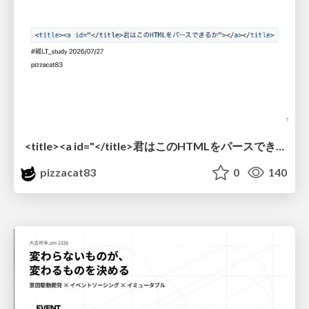
<title><a id="</title>君はこのHTMLをパースできるか"></a></title> #雑LT_study
pizzacat83
0
140