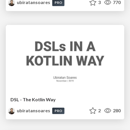
ubiratansoares
3
770
PRO
DSL - The Kotlin Way
ubiratansoares
2
280
PRO