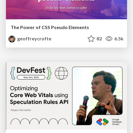
The Power of CSS Pseudo Elements
geoffreycrofte
82
6.5k