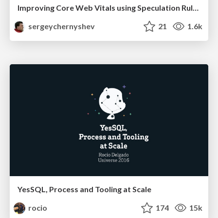
Improving Core Web Vitals using Speculation Rules API
sergeychernyshev
21
1.6k
YesSQL, Process and Tooling at Scale
rocio
174
15k