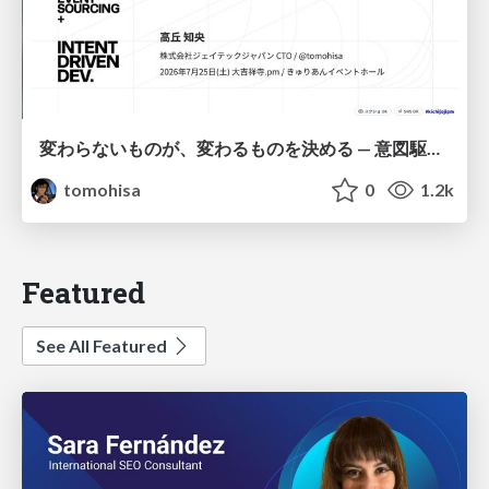
変わらないものが、変わるものを決める — 意図駆動開発 × イベントソーシング × イミュータブル | What Doesn't Change Decides What Can — IDD × Event Sourcing × Immutability
tomohisa
0
1.2k
Featured
See All Featured