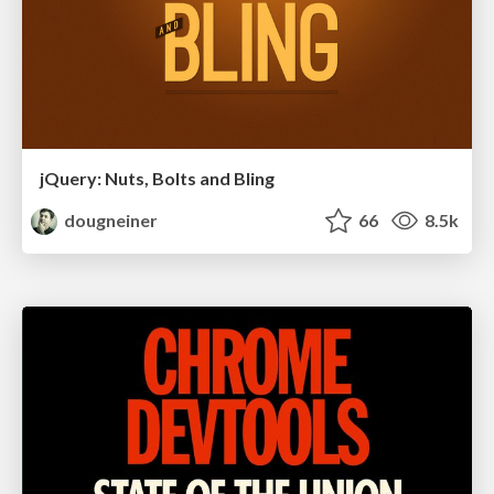
jQuery: Nuts, Bolts and Bling
dougneiner
66
8.5k