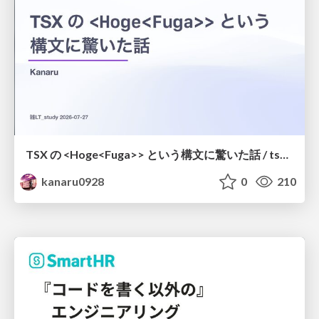
TSX の <Hoge<Fuga>> という構文に驚いた話 / tsx-type-argument-syntax
kanaru0928
0
210