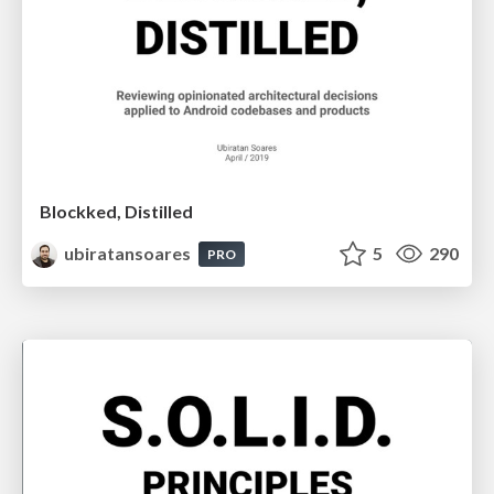
Blockked, Distilled
ubiratansoares
5
290
PRO