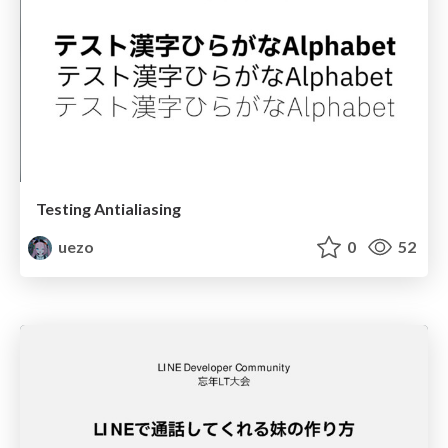
Testing Antialiasing
uezo
0
52