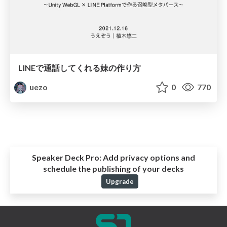
LINEで通話してくれる妹の作り方
uezo
0
770
Speaker Deck Pro:
Add privacy options and
schedule the publishing of your decks
Upgrade