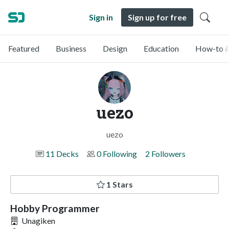
Sign in
Sign up for free
Featured
Business
Design
Education
How-to &
uezo
uezo
11 Decks
0 Following
2 Followers
1 Stars
Hobby Programmer
Unagiken