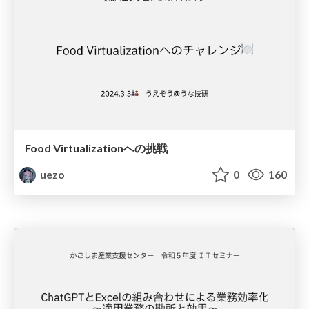
Food Virtualizationへの挑戦
uezo
0
160