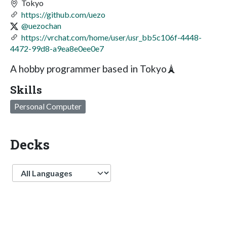
Tokyo
https://github.com/uezo
@uezochan
https://vrchat.com/home/user/usr_bb5c106f-4448-
4472-99d8-a9ea8e0ee0e7
A hobby programmer based in Tokyo🗼
Skills
Personal Computer
Decks
Language