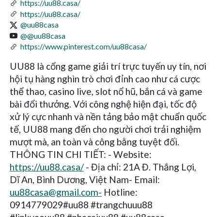
https://uu88.casa/
https://uu88.casa/
@uu88casa
@@uu88casa
https://www.pinterest.com/uu88casa/
UU88 là cổng game giải trí trực tuyến uy tín, nơi
hội tụ hàng nghìn trò chơi đỉnh cao như cá cược
thể thao, casino live, slot nổ hũ, bắn cá và game
bài đổi thưởng. Với công nghệ hiện đại, tốc độ
xử lý cực nhanh và nền tảng bảo mật chuẩn quốc
tế, UU88 mang đến cho người chơi trải nghiệm
mượt mà, an toàn và công bằng tuyệt đối.
THÔNG TIN CHI TIẾT: - Website:
https://uu88.casa/
- Địa chỉ: 21A Đ. Thắng Lợi,
Dĩ An, Bình Dương, Việt Nam- Email:
uu88casa@gmail.com-
Hotline:
0914779029#uu88 #trangchuuu88