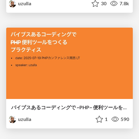
uzulla
30
7.8k
バイブスあるコーディングで ~PHP~ 便利ツールをつくるプラクティス
uzulla
1
590