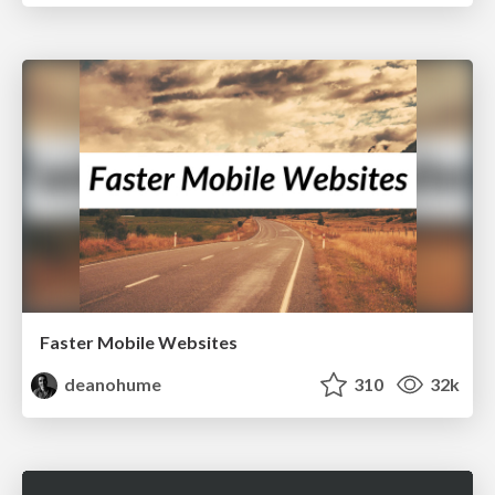
Faster Mobile Websites
deanohume
310
32k