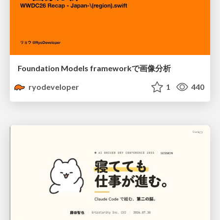
Foundation Models frameworkで画像分析
ryodeveloper
1
440