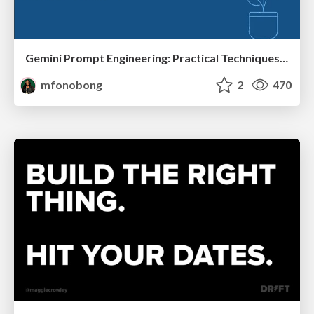
Gemini Prompt Engineering: Practical Techniques for Tangible AI Outcomes
mfonobong
2
470