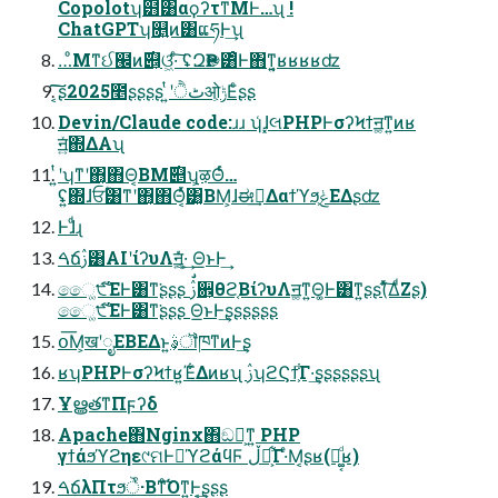
Copolotʮ๻͸αϙʔτͳΜͰ…ʯ !
ChatGPTʮ௕͍ͷ͸ແཧͰ͢ʯ
…ͦΜͳઈ๬ͷ࣌୅͕ଓ͖·ͨ͠ ʢԶҎ֎͸ͦ͏Ͱ΋ͳ͍͔ʁʁʁʁʣ
͔͠͠ʂ2025೥ʂʂʂʂ ͍ͭʹٹੈओ͕ݱΕͨʂʂ
Devin/Claude code:ɹɹ ʮ͑ɺ͓લPHPͰσʔϞϯॻ͚ͳ͍ͷʁ
ॻ͍ͯ΍ΔΑʯ
͍ͭʹʮͳʹ΋͔΋Θ͔ΒΜ࣌୅ʯ͕ऴΘͬͨ…
ʢ͍΍ɺਓؒ͸ͳʹ΋͔΋Θ͔ͬͯ͸͓ΒΜ͕ɺಈ࡞͢Δαϯϓϧ͕ݟΕΔʂʣ
Ͱɺͩɻ
ࠓճࢲ͸AIʹίʔυΛॻ͔͍ͤͯ·͕͢ Θ͟ͱͰ͢
ෛ͚੯͠ΈͰ͸ͳ͘ʂʂʂ ࢲࣗ਎͕θϩ͔ΒίʔυΛॻ͚ͳ͍Θ͚Ͱ͸ͳ͍ʂʂ(ͬͯ͠ΔͩΖʂ)
ෛ͚੯͠ΈͰ͸ͳ͘ʂʂʂ Θ͟ͱͰ͢ʂʂʂʂʂʂ
օ͞Μ͕खʹೖΕΒΕΔͱ͍͏ࣄ͕ॏཁͳͷͰ͢ʂ
ʁʮPHPͰσʔϞϯʁ͍Έ͋Δͷʁʯ ࢲʮϩϚϯ͕͋Γ·͢ʂʂʂʂʂʂʯ
ҰൠతͳΠϝʔδ
Apache΋Nginx΋ඞཁ͕ͳ͍ PHP
γϯάϧϓϩηε୯ମͰಈ͘ϓϩάϥϜ ڵຯ͕͋Γ·ͤΜ͔ʂʁ(Զ͚͔ͩʁ)
ࠓճλΠτϧੌͭ͘·Βͳͦ͏͡Όͳ͍Ͱ͔͢ʂʂʂ