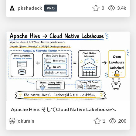
pkshadeck
0
3.4k
PRO
Apache Hive: そしてCloud Native Lakehouseへ
okumin
1
200