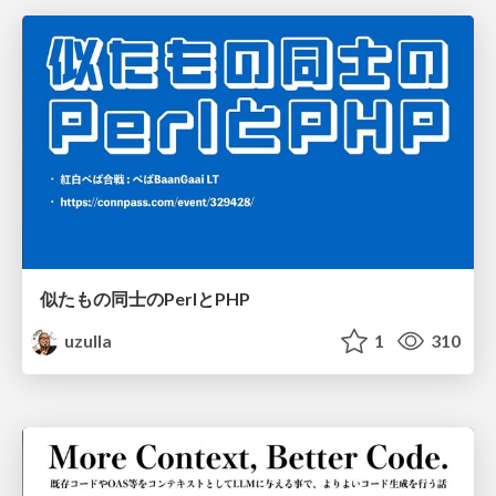
似たもの同士のPerlとPHP
uzulla
1
310