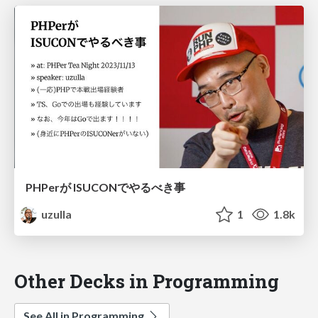
PHPerが ISUCONでやるべき事
uzulla
1
1.8k
Other Decks in Programming
See All in Programming