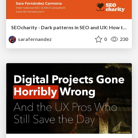
SEOcharity - Dark patterns in SEO and UX: How to avoid them and build a more ethical web
sarafernandez
0
230