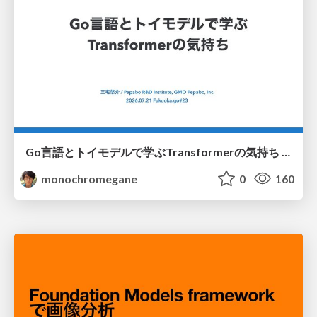
Go言語とトイモデルで学ぶTransformerの気持ち / fukuokago23-transformer
monochromegane
0
160