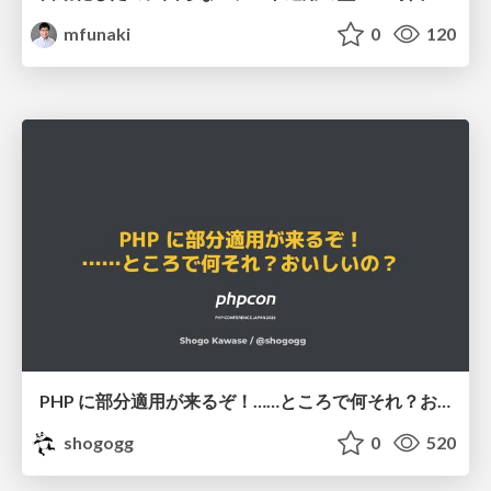
mfunaki
0
120
PHP に部分適用が来るぞ！……ところで何それ？おいしいの？ #phpcon / phpcon-2026
shogogg
0
520