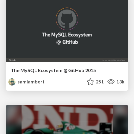
The MySQL Ecosystem @ GitHub 2015
samlambert
251
13k