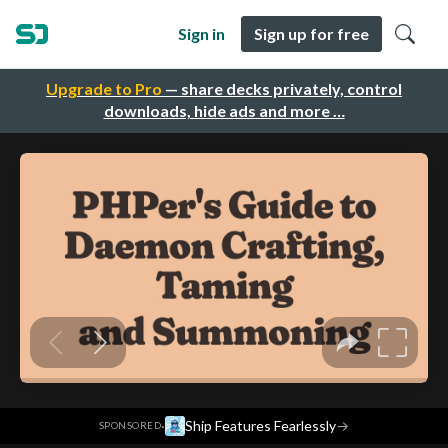
Sign in
Sign up for free
Upgrade to Pro
— share decks privately, control
downloads, hide ads and more …
·
Ship Features Fearlessly
→
SPONSORED