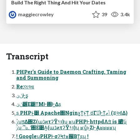
Build The Right Thing And Hit Your Dates
maggiecrowley
39
3.4k
Transcript
PHPer's Guide to Daemon Crafting, Taming
and Summoning
Re:લઆ
ݩؾͰ͔͢ʂ
ݩؾ͸͋Ε͹ͳΜͰ΋Ͱ͖Δʂ
͕ʂ PHPͱ͍͑͹ Apache΍Nginx͕͍ͳ͍ͱ͏͔͝ͳ͍ ಠΓཱͪͰ͖ͳ͍ݴޠ (ॾઆ͋Δ)
ࢲʮॻ͚Δ΍Ζ(աڈͷτʔΫࢀর)ʯ ʁʮPHPͰhttpdΛॻ͘ is ೉ͦ͠͏ʯ
ࢲʮී௨ʹ΍Ε͹Α͍(աڈͷτʔΫࢀর)ʯ ʁʮͦ͏͍͏ͱ͜ΖͰ͢Αʁʁʁʁʯ
! GoogleʮPHPͰσʔϞϯʁ஌Βͳ͍ʂʯ !