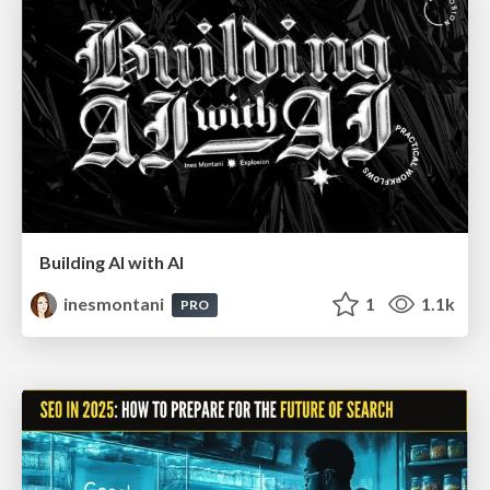
Building AI with AI
inesmontani
1
1.1k
PRO