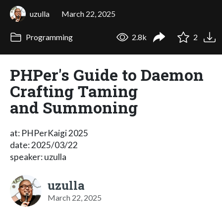
uzulla
March 22, 2025
Programming
2.8k
2
PHPer's Guide to Daemon
Crafting Taming
and Summoning
at: PHPerKaigi 2025
date: 2025/03/22
speaker: uzulla
uzulla
March 22, 2025