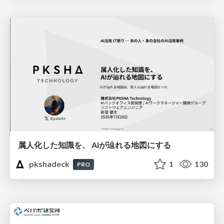
属人化した知識を、 AIが辿れる地図にする
pkshadeck
1
130
PRO