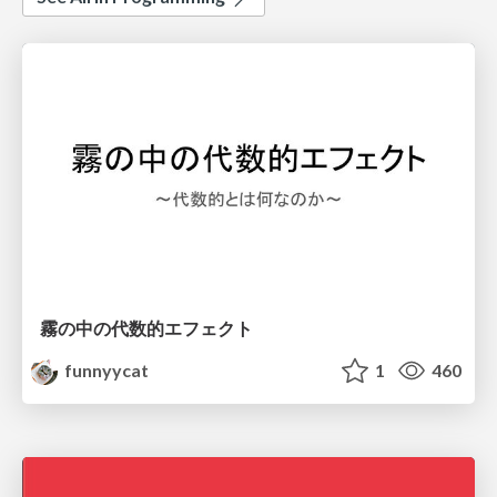
霧の中の代数的エフェクト
funnyycat
1
460