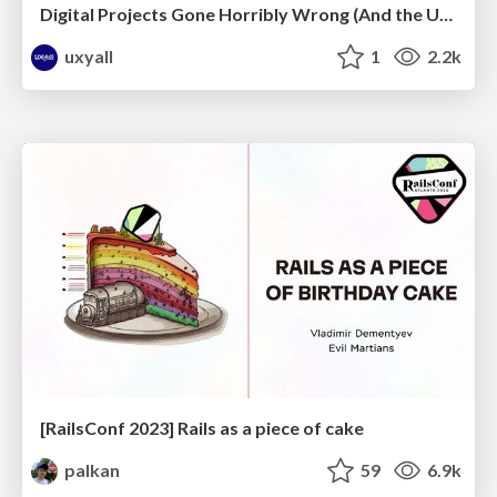
Digital Projects Gone Horribly Wrong (And the UX Pros Who Still Save the Day) - Dean Schuster
uxyall
1
2.2k
[RailsConf 2023] Rails as a piece of cake
palkan
59
6.9k