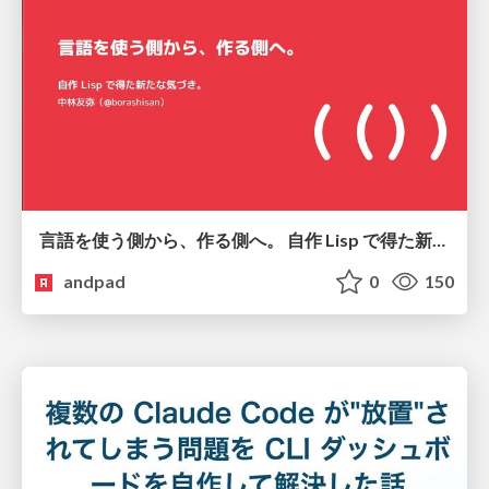
言語を使う側から、作る側へ。 自作 Lisp で得た新たな気づき。
andpad
0
150