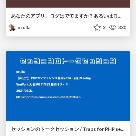
あなたのアプリ、ログはでてますか？あるいはログをだしてますか？ (Funabashi.dev用 軽量版)
uzulla
3
330
セッションのトークセッション / Traps for PHP session features in growing web apps