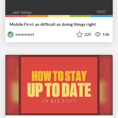
Mobile First: as difficult as doing things right
swwweet
225
10k