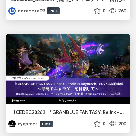
doradora09
0
760
PRO
【CEDEC2026】『GRANBLUE FANTASY: Relink - Endless Ragnarok』のバトル制作事例 ～最高のキャラゲーを目指して～
cygames
0
200
PRO