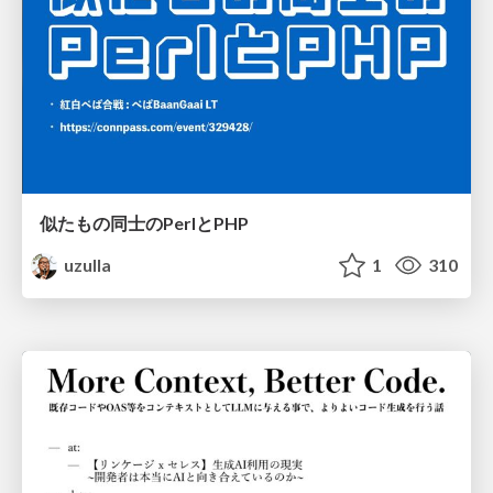
似たもの同士のPerlとPHP
uzulla
1
310