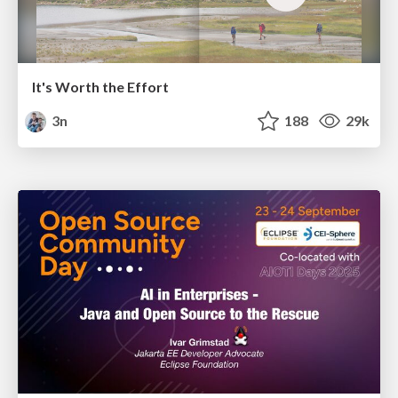
It's Worth the Effort
3n
188
29k