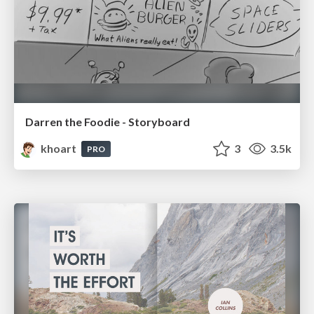
Darren the Foodie - Storyboard
khoart
3
3.5k
PRO