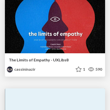
The Limits of Empathy - UXLibs8
cassininazir
1
590