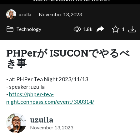
uzulla
November 13, 2023
Technology
1.8k
1
PHPerが ISUCONでやるべ
き事
- at: PHPer Tea Night 2023/11/13
- speaker: uzulla
-
https://phper-tea-
night.connpass.com/event/300314/
uzulla
November 13, 2023