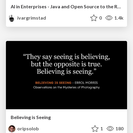
AI in Enterprises - Java and Open Source to the Rescue
ivargrimstad
0
1.4k
Believing is Seeing
oripsolob
1
180