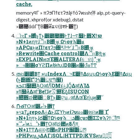
cache,
memoryपΓ » πʔϧΠϯετʔϧɺϝϯόʔͷssh伴 alp, pt-query-
digest, xhprof(or xdebug), dstat
»౰೔άάΓͳ͕Β͸࣌ؒͷແବ(࿅शͰ͸ͳ͍)
ૉৼΓ »΍ͬͨ͜ͱ͕ͳ͍͜ͱ͸౰೔΋Ͱ͖ͳ͍ɺ࠷௿Ͱ΋Χϯϖ
»N+1ͷղফɺීஈ͔Β΍ͬͯ·͔͢ʁ Ωϟογϡ͸ʁ
»APCuͱ͔ͷΠϯετʔϧ΍ར༻ɺීஈ͔Β΍ͬͯ·͔͢ʁ
»Rewrite΍Cache control౳Λීஈ͔Βॻ͍ͯ·͔͢ʁ
»EXPLAINͷಡΈํ΍ALTERΛ(େମ)͓΅͑ͯ·͔͢ʁ
»ෳ਺୆σϓϩΠͷࣗಈԽɺDB΁ͷ઀ଓํ๏ͳͲ
തଧ͸౰ͨΒͳ͍ »ʮIndexΛுΕ͹উͯΔʂʯʮΩϟογϡ͢Ε͹উͯΔʂʯ
(ͱ͍͏࣌୅΋͋Γ·ͨ͠ɺࠓ͸ඞਢՊ໨)
»ܭଌ͠ɺ໰୊ͬΆ͍ՕॴΛͪΌΜͱݟ͚ͭͯɺṌ͚ΔॴΛܾΊΔ
»উͪ໨ͷ͋ΔॴʹBet͠ɺ༗ݶ࣌ؒʹ௚͖͠ΕΔ͔͕ISUCON
»௚ͯ͠΋ಘ఺͸্͕Βͳ͍͜ͱ͸ଟ͍ʮٸॴΛಡΈղ͘ʯͷ͕೉͍͠
ޮՌతͳՕॴ͸ݴޠͱؔ܎͕ͳ͍
»৭ʑͳ࣮ྫrepoΛݟΔͱɺΞϓϦͷίʔυมߋ͸શମͷ਺ˋҐ
»N+1ղফͱ͔ɺద੾ͳΩϟογϡઃܭ΍ϛυϧ΢ΣΞνϡʔϯ͕ॏཁ
»΄΅ݴޠͷػೳͱؔ܎ͳ͍Օॴ͕ಘ఺ͷ8ׂΛ͖ͨͨग़͢
»N+1ͳͲΛ௵͢ఔ౓ͷPHP஌ࣝ͸ඞཁ
»PHPͷษڧ͢ΔΑΓɺSQLɺHTTPDɺKVSͷษڧͨ͠ํ͕ྑ͍