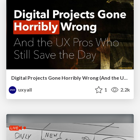
Digital Projects Gone Horribly Wrong (And the UX Pros Who Still Save the Day) - Dean Schuster
uxyall
1
2.2k