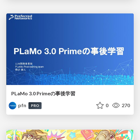
PLaMo 3.0 Primeの事後学習
pfn
0
270
PRO