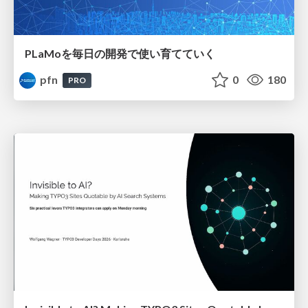
PLaMoを毎日の開発で使い育てていく
pfn
0
180
PRO