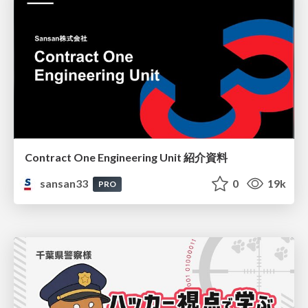
Contract One Engineering Unit 紹介資料
sansan33
0
19k
PRO