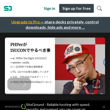
Sign in
Sign up for free
Upgrade to Pro
— share decks privately, control
downloads, hide ads and more …
SiteGround - Reliable hosting with speed,
·
→
SPONSORED
security, and support you can count on.