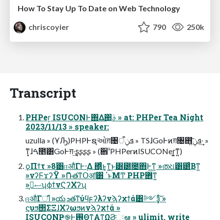
How To Stay Up To Date on Web Technology
chriscoyier
790
250k
Transcript
PHPer͕ ISUCONͰ΍Δ΂͖ࣄ » at: PHPer Tea Night
2023/11/13 » speaker:
uzulla » (ҰԠ)PHPͰຊઓग़৔ܦݧऀ » TSɺGoͰͷग़৔΋ܦݧ͍ͯ͠·͢ »
ͳ͓ɺࠓ೥͸GoͰग़·͢ʂʂʂʂ » (਎ۙʹPHPerͷISUCONer͕͍ͳ͍)
ϙΠϯτ »8ׂ͸ஈऔΓͰܾ·Δ ΍ͬͨ͜ͱ͕ͳ͍͜ͱ͸౰೔΋Ͱ͖ͳ͍ »തଧ͸౰ͨΒͳ͍
»νʔϜϫʔΫ »ޮՌతͳՕॴ͸ ΄ͱΜͲ PHPؔ܎ͳ͍
»ސ٬͕ʮϕϯνϚʔΧʔʯ
ஈऔΓീׂ »యܕతͳύϥϝʔλʔνϡʔχϯά͸༻ҙ͓ͯ͘͠ »
ϛυϧ΢ΣΞɺΧʔωϧͷνϡʔχϯά »
ISUCONҎ֎Ͱ࢖Θͳ͍Α͏ͳΩϨͨઃఆ » ulimit, write