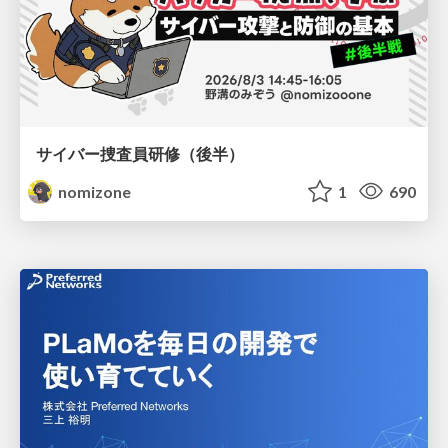
サイバー捜査員研修（後半）
nomizone
1
690