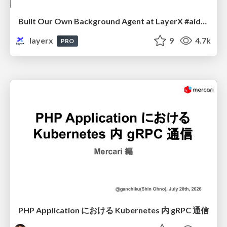
Built Our Own Background Agent at LayerX #aidevex_findy
layerx
9
4.7k
PRO
PHP Application における Kubernetes 内 gRPC 通信