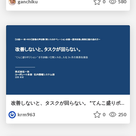
ganchiku
0
580
改善しないと、タスクが回らない。 “てんこ盛りポジション” を引き継いだ情シスの、入社3ヶ月の業務改善録
krm963
0
250