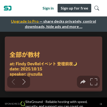
Sign in
Sign up for free
Upgrade to Pro
— share decks privately, control
downloads, hide ads and more …
SiteGround - Reliable hosting with speed,
·
→
SPONSORED
security, and support you can count on.