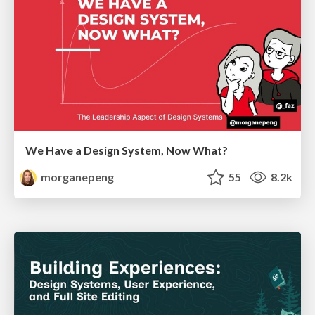
We Have a Design System, Now What?
morganepeng
55
8.2k