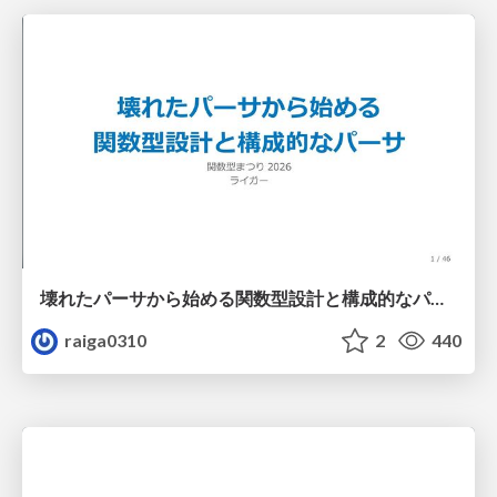
壊れたパーサから始める関数型設計と構成的なパーサ #fp_matsuri
raiga0310
2
440