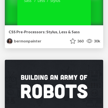
CSS Pre-Processors: Stylus, Less & Sass
bermonpainter
360
30k