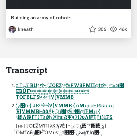
Building an army of robots
kneath
306
46k
Transcript
શ෦͕ڭࡐ BU'JOEZ%FW3FMΠϕϯτొஃલ໷
EBUF
TQFBLFS!V[VMMB
V[VMMBͰάάΔ͚ͩͰ͓̺ ࢲʮָ԰ड͚ܳਓײ͸൱ఆ͠·ͤΜʯ {
ݱ৔Λ౉Γา͘ɺྲྀ͠ͷϑϦʔϥϯε ϨΨγʔίʔυΛ೚͞Ε͕ͪͳ1)1FS
{ ʜͱɺ'JOEZ͞ΜʹΠϯλϏϡʔ͞Εͨ { ৽ن։ൃ΋"*΋΍ͬͯ·͢ʂ {
ͪΌΜͱͨ͠ձࣾͷݱ৔Ͱ ͪΌΜͱେ͖͍࢓ࣄ΋͖ͯ͠·ͨ͠ ڞஶ͚ͩͲɺຊ΋ͩͯ͠·͢