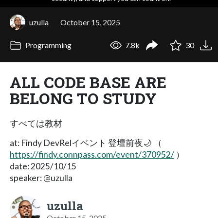
uzulla
October 15, 2025
Programming
7.8k
30
ALL CODE BASE ARE
BELONG TO STUDY
すべては教材
at: Findy DevRelイベント 登壇前夜🌙 （
https://findy.connpass.com/event/370952/
）
date: 2025/10/15
speaker: @uzulla
uzulla
October 15, 2025