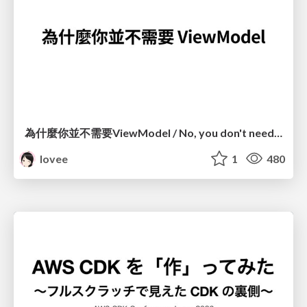
為什麼你並不需要ViewModel / No, you don't need a ViewModel
lovee
1
480