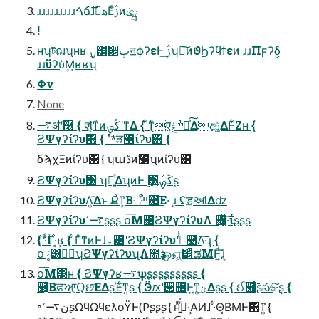
ɹɹɹɹɹɹɹɹɹࠓճɺهࡌ͞Εͨࢲͷུྺ
!
ʜʮটฌʯʜʁ ࣮ࡍ͸੥ٻॻϕʔεͰ͢ ࢲʮྲྀ͠ͷϑϦʔϥϯεͷ ɹɹΠϝʔδ͕
ɹɹϋʔυ͗͢Μ͔ʁʁʯ
Φν
None
࠷ॳʹ݁࿦ { શ͕ͯ͋ͳͨͷڭࡐʹͳΔ { ͋ͳ͕ͨएׯݟԼͯ͠Δආ͚͍ͯΔͰ͋Ζ͏ʜ {
ϨΨγʔίʔυ΋ { "*ੜ੒ίʔυ΋ {
δϡχΞͷίʔυ΋ { ʮաڈͷࣗ෼ʯͷίʔυ΋
ϨΨγʔίʔυ͸ ʮಈ͍ͯΔʯͷͰ ࣮͸͍͢͝ڭࡐʂ
ϨΨγʔίʔυΛ͍͡Δͱ Ք͗ͳ͕Βײँ΋͞Ε·͢ ɹ ʢॾઆ͋Δʣ
ϨΨγʔίʔυ࠷ߴʂʂʂ օ͞Μ΋ϨΨγʔίʔυΛ ΍͍͖ͬͯ·͠ΐ͏ʂʂʂ
{ ·ͩ࣌ؒ͋Γ·͔͢ʁ { ͋Γͦ͏ͳͷͰɺۃ୺ʹϨΨγʔίʔυʹ߱ͬͨ࿩Λ͠·͢ɻ {
օ༷͸దٓʮϨΨγʔίʔυʯΛ೚ҙʹஔ͖׵͑ͯಡΜͰ͍ͩ͘͞ɻ
օ͞Μ͸ʜ { ϨΨγʔʁ࠷ѱʂʂʂʂʂʂʂʂʂ {
໨͔Βਫ਼ਆ͕Ԛછ͞ΕΔʂΈͨ͘ͳ͍ʂ { Ӭԕʹ੒௕Ͱ͖ͳ͍ؾ͕͢Δʂʂ { ઈ๬ͨ͠ʂస৬͠·͢ʂ {
৽ن࠷ߴʂΩϥΩϥελοΫͰ(Pʂʂʂ { ʜͬͯࢥ͍ͬͯ·͢ΑͶɺ ·͋Θ͔ΒΜͰ΋ͳ͍ {