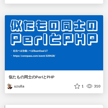
似たもの同士のPerlとPHP
uzulla
1
310