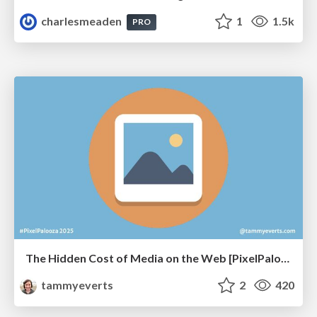
charlesmeaden
1
1.5k
PRO
The Hidden Cost of Media on the Web [PixelPalooza 2025]
tammyeverts
2
420