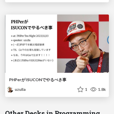
PHPerが ISUCONでやるべき事
uzulla
1
1.8k
Other Decks in Programming