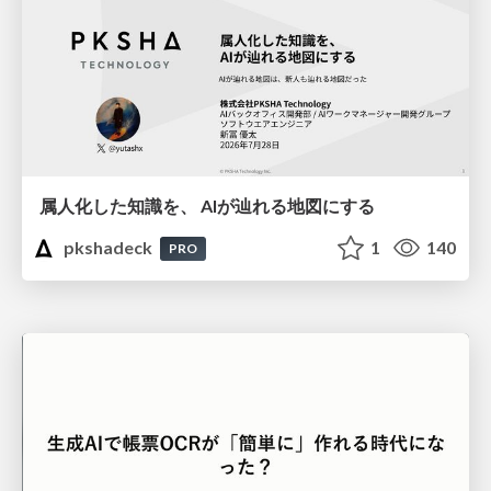
属人化した知識を、 AIが辿れる地図にする
pkshadeck
1
140
PRO