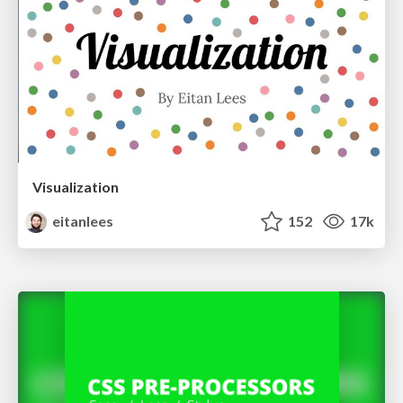
Visualization
eitanlees
152
17k