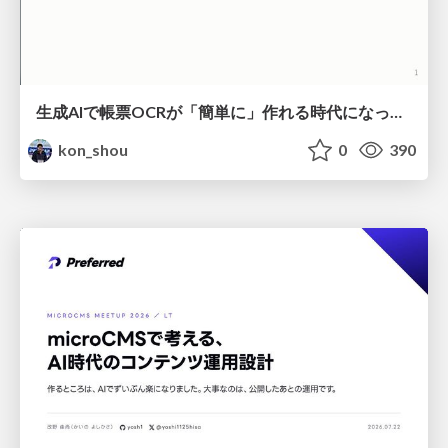
生成AIで帳票OCRが「簡単に」作れる時代になった？
kon_shou
0
390