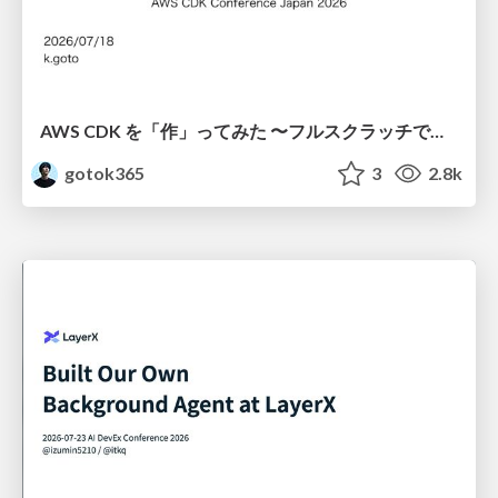
AWS CDK を「作」ってみた 〜フルスクラッチで見えた CDK の裏側〜 / aws-cdk-from-scratch
gotok365
3
2.8k