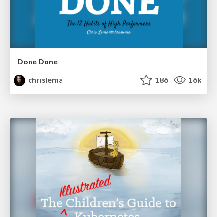
Done Done
chrislema
186
16k