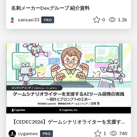
名刺メーカーDevグループ 紹介資料
sansan33
0
1.2k
PRO
【CEDEC2026】ゲームシナリオライターを支援するAIツール開発の実践 ― 設計とプロンプトの工夫 ―
cygames
1
740
PRO