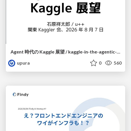
Agent 時代の Kaggle 展望 / kaggle-in-the-agentic-era
upura
0
560