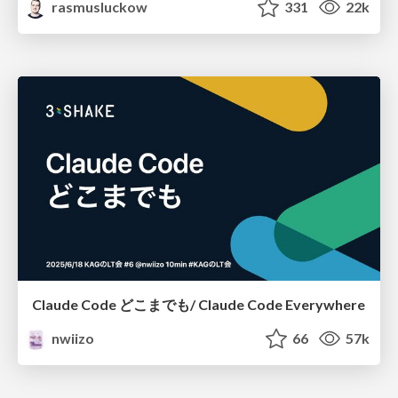
rasmusluckow
331
22k
Claude Code どこまでも/ Claude Code Everywhere
nwiizo
66
57k