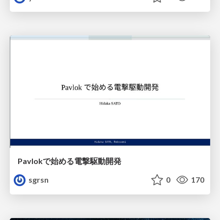
Pavlokで始める電撃駆動開発
sgrsn
0
170