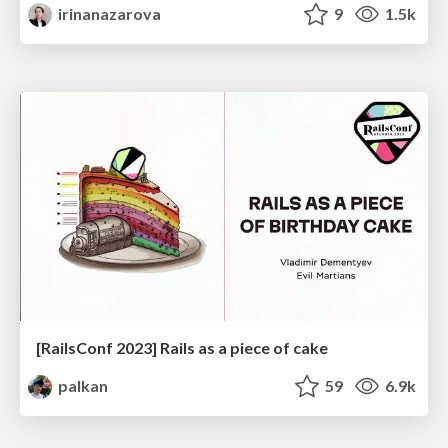
irinanazarova
9
1.5k
[RailsConf 2023] Rails as a piece of cake
palkan
59
6.9k