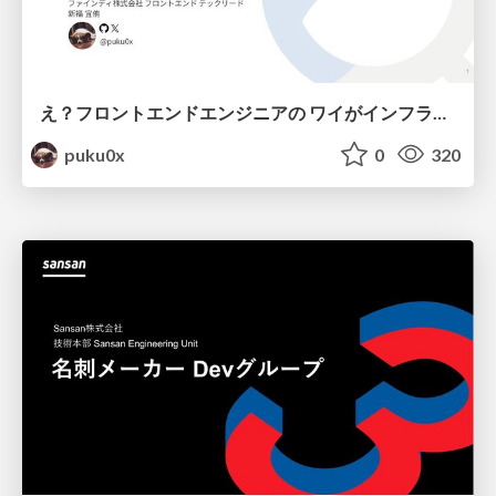
え？フロントエンドエンジニアの ワイがインフラも！？
puku0x
0
320