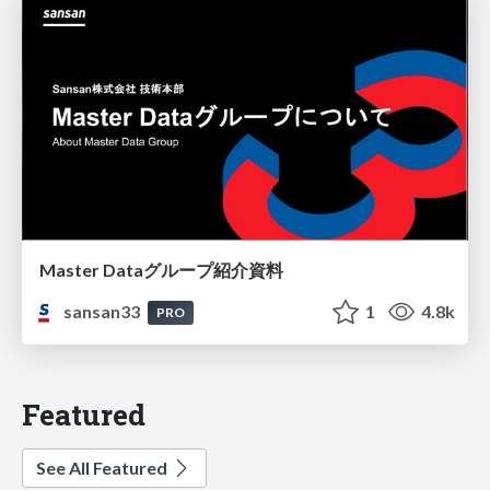
Master Dataグループ紹介資料
sansan33
1
4.8k
PRO
Featured
See All Featured