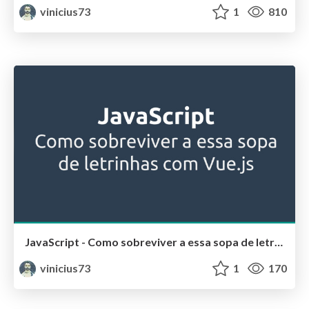
vinicius73
1
810
JavaScript - Como sobreviver a essa sopa de letrinhas com Vue.js
vinicius73
1
170