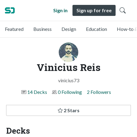
Sign in
Sign up for free
Featured
Business
Design
Education
How-to &
Vinicius Reis
vinicius73
14 Decks
0 Following
2 Followers
2 Stars
Decks