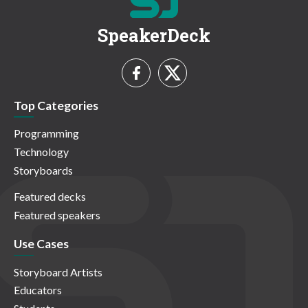
SpeakerDeck
Top Categories
Programming
Technology
Storyboards
Featured decks
Featured speakers
Use Cases
Storyboard Artists
Educators