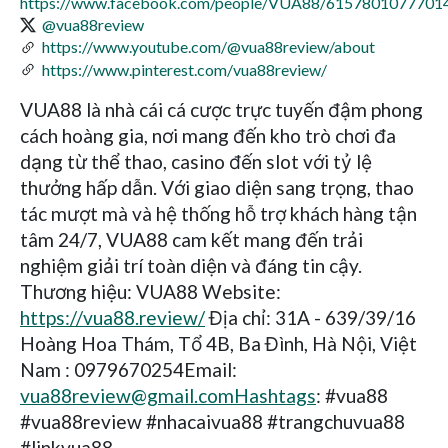
https://www.facebook.com/people/VUA88/6157801077701
@vua88review
https://www.youtube.com/@vua88review/about
https://www.pinterest.com/vua88review/
VUA88 là nhà cái cá cược trực tuyến đậm phong
cách hoàng gia, nơi mang đến kho trò chơi đa
dạng từ thể thao, casino đến slot với tỷ lệ
thưởng hấp dẫn. Với giao diện sang trọng, thao
tác mượt mà và hệ thống hỗ trợ khách hàng tận
tâm 24/7, VUA88 cam kết mang đến trải
nghiệm giải trí toàn diện và đáng tin cậy.
Thương hiệu: VUA88 Website:
https://vua88.review/
Địa chỉ: 31A - 639/39/16
Hoàng Hoa Thám, Tổ 4B, Ba Đình, Hà Nội, Việt
Nam : 0979670254Email:
vua88review@gmail.comHashtags
: #vua88
#vua88review #nhacaivua88 #trangchuvua88
#linkvua88