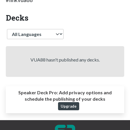
Decks
Language
VUA88 hasn't published any decks.
Speaker Deck Pro:
Add privacy options and
schedule the publishing of your decks
Upgrade