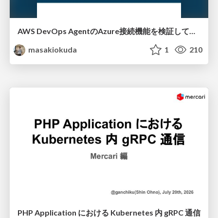
AWS DevOps AgentのAzure接続機能を検証して見えた活用法／Use Cases Verified for the AWS DevOps Agent's Azure Connectivity Feature
masakiokuda
1
210
PHP Application における Kubernetes 内 gRPC 通信