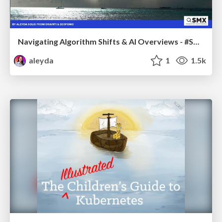
Navigating Algorithm Shifts & AI Overviews - #SMXNext
aleyda
1
1.5k