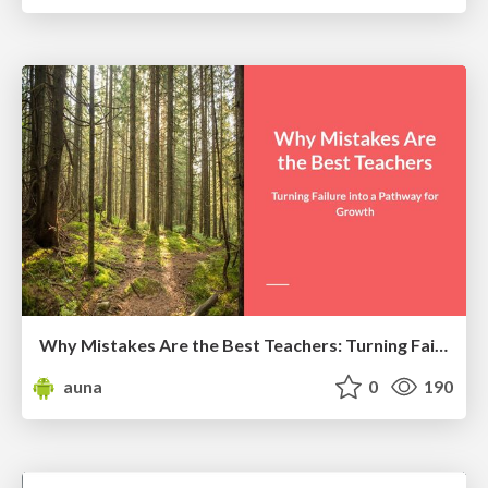
Why Mistakes Are the Best Teachers: Turning Failure into a Pathway for Growth
auna
0
190