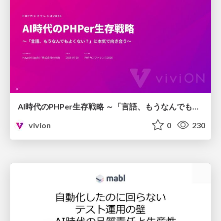
AI時代のPHPer生存戦略 ～「言語、もうなんでもよくない？」に本気で向き合う～
vivion
0
230