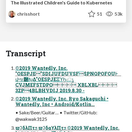
The Illustrated Children's Guide to Kubernetes
chrisshort
51
53k
Transcript
©2019 Wantedly, Inc.
"OESPJE"SDIJUFDUVSF$PNQPOFOUͰ
վળɾޮ཰Խ͢Δ"OESPJEΞϓϦ։ൃ
CVJMEFSTDPO XBLXBL
3ZP4BLBHVDIJ 2019.8.30 -
©2019 Wantedly, Inc. Ryo Sakaguchi •
Wantedly, Inc • Android/Kotlin…
• Sake/Beer/Guitar… • Twitter/GitHub:
@wakwak3125
ϖʔδλΠτϧ ϖʔδαϒλΠτϧ ©2019 Wantedly, Inc.