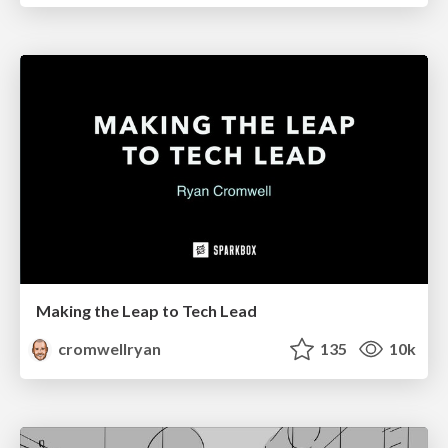
Making the Leap to Tech Lead
cromwellryan
135
10k