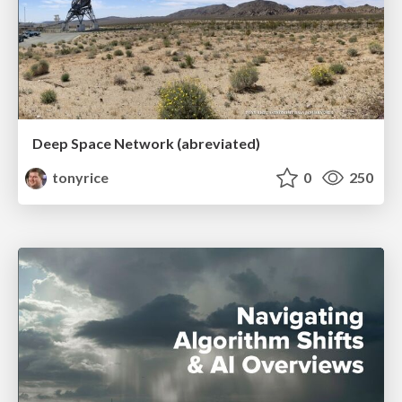
Deep Space Network (abreviated)
tonyrice
0
250