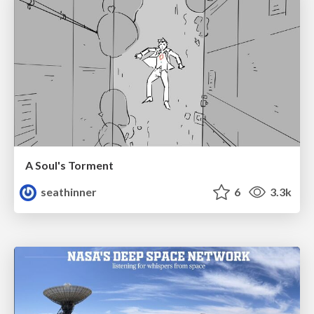
A Soul's Torment
seathinner
6
3.3k