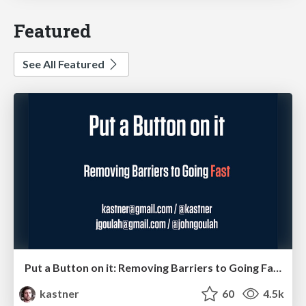
Featured
See All Featured
Put a Button on it: Removing Barriers to Going Fast.
kastner
60
4.5k