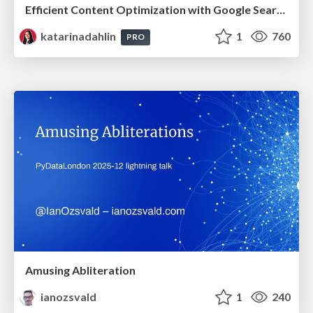
Efficient Content Optimization with Google Search Console & Apps Script
katarinadahlin
1
760
PRO
Amusing Abliteration
ianozsvald
1
240