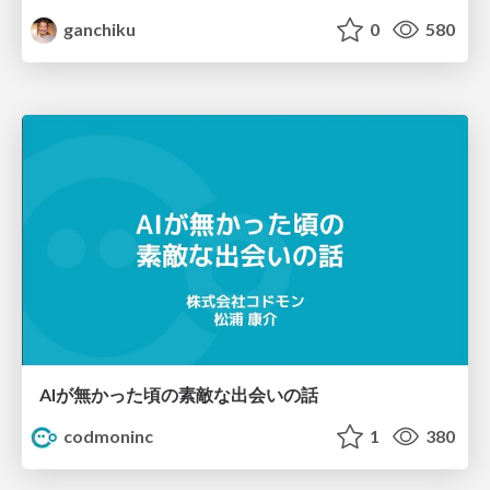
ganchiku
0
580
AIが無かった頃の素敵な出会いの話
codmoninc
1
380