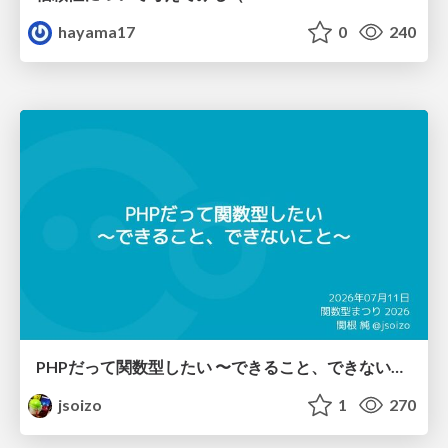
hayama17
0
240
PHPだって関数型したい 〜できること、できないこと〜 / fp-in-php
jsoizo
1
270