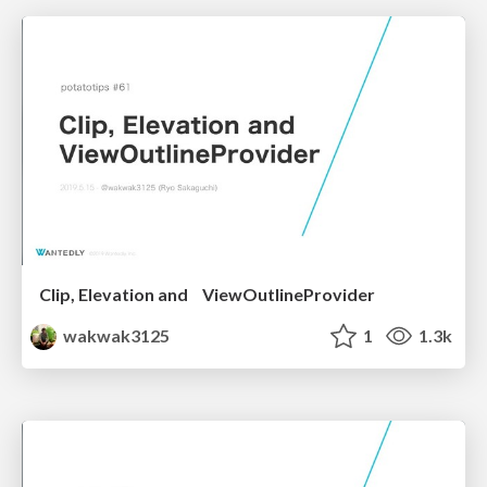
Clip, Elevation and ViewOutlineProvider
wakwak3125
1
1.3k