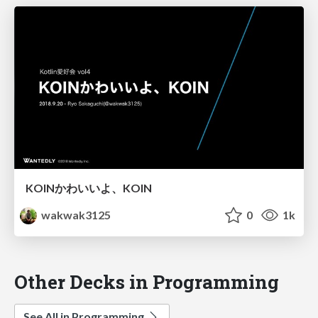
KOINかわいいよ、KOIN
wakwak3125
0
1k
Other Decks in Programming
See All in Programming