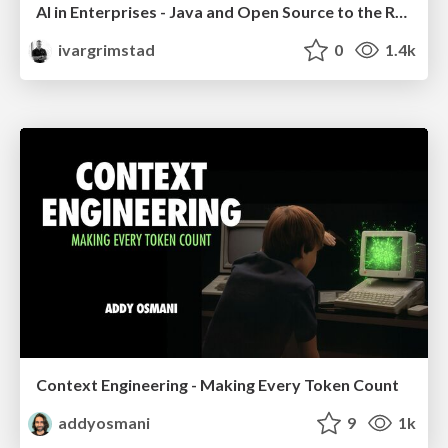
AI in Enterprises - Java and Open Source to the Rescue
ivargrimstad
0
1.4k
Context Engineering - Making Every Token Count
addyosmani
9
1k