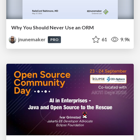
Why You Should Never Use an ORM
jnunemaker
61
9.9k
PRO