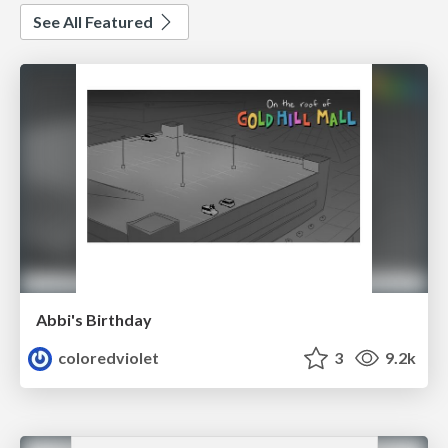
See All Featured
Abbi's Birthday
coloredviolet
3
9.2k