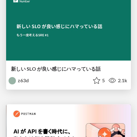
新しい SLO が良い感じにハマっている話
z63d
5
2.1k