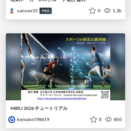
sansan33
0
1.2k
PRO
MIRU 2026 チュートリアル
keisuke198619
0
850