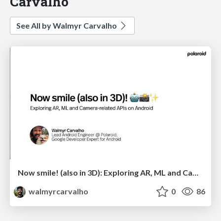
Carvalho
See All by Walmyr Carvalho
Now smile! (also in 3D): Exploring AR, ML and Camera-related APIs on Android
walmyrcarvalho
0
86