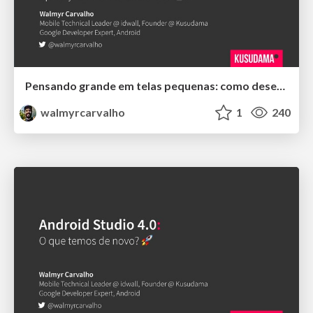
Pensando grande em telas pequenas: como desenvolver, manter e evoluir aplicações mobile escaláveis como as gigantes do mercado!
walmyrcarvalho
1
240