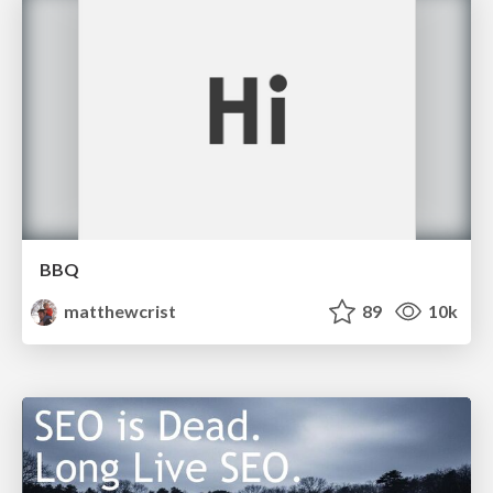
BBQ
matthewcrist
89
10k