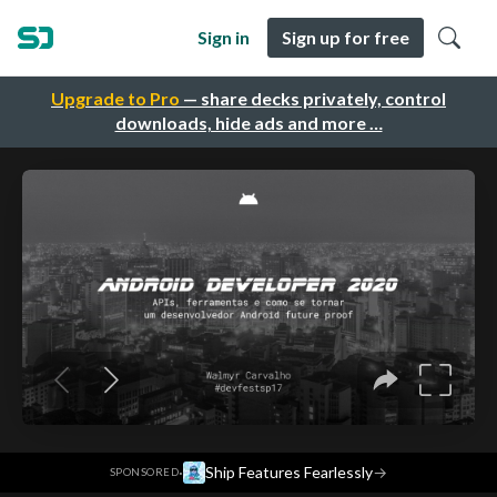
Sign in
Sign up for free
Upgrade to Pro
— share decks privately, control
downloads, hide ads and more …
·
Ship Features Fearlessly
→
SPONSORED