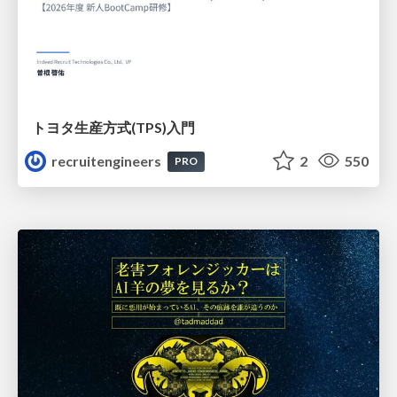
トヨタ⽣産⽅式(TPS)⼊⾨
recruitengineers
2
550
PRO