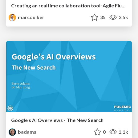
Creating an realtime collaboration tool: Agile Flush - .NET Oxford
marcduiker
35
2.5k
Google's AI Overviews - The New Search
badams
0
1.1k