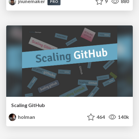
jnunemaker
9
880
PRO
Scaling GitHub
holman
464
140k