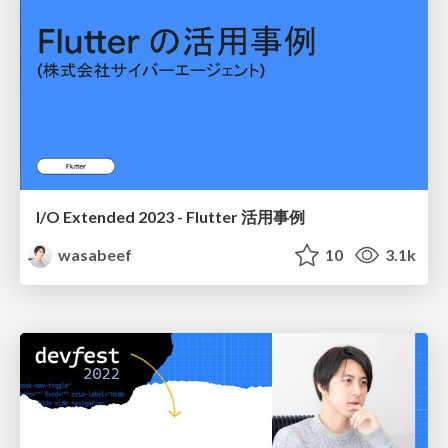
I/O Extended 2023 - Flutter 活用事例
wasabeef
10
3.1k