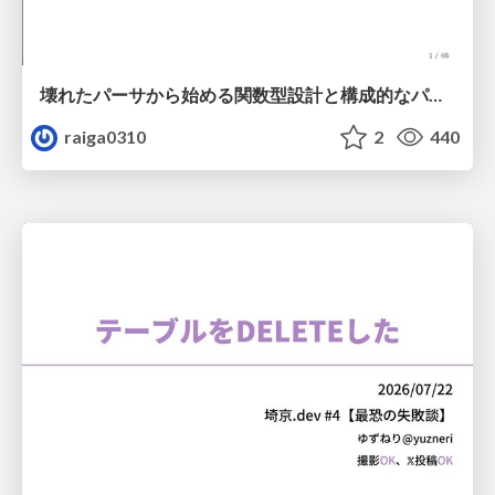
壊れたパーサから始める関数型設計と構成的なパーサ #fp_matsuri
raiga0310
2
440