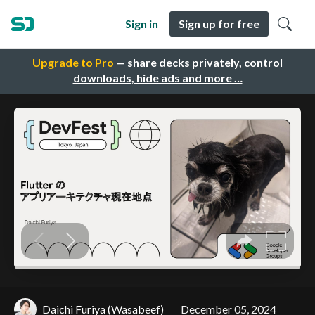
Sign in
Sign up for free
Upgrade to Pro
— share decks privately, control
downloads, hide ads and more …
Daichi Furiya (Wasabeef)
December 05, 2024