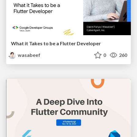
What it Takes to be a Flutter Developer
wasabeef
0
260