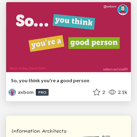
So, you think you're a good person
axbom
2
2.1k
PRO