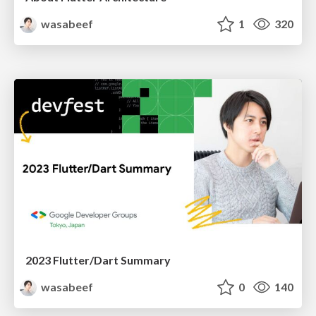
wasabeef
1
320
2023 Flutter/Dart Summary
wasabeef
0
140