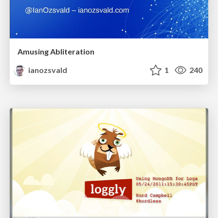
Amusing Abliteration
ianozsvald
1
240