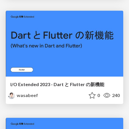
I/O Extended 2023 - Dart と Flutter の新機能
wasabeef
0
240