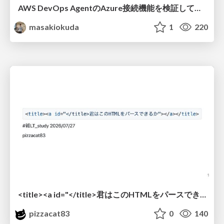
AWS DevOps AgentのAzure接続機能を検証して見えた活用法／Use Cases Verified for the AWS DevOps Agent's Azure Connectivity Feature
masakiokuda
1
220
<title><a id="</title>君はこのHTMLをパースできるか"></a></title> #雑LT_study
pizzacat83
0
140